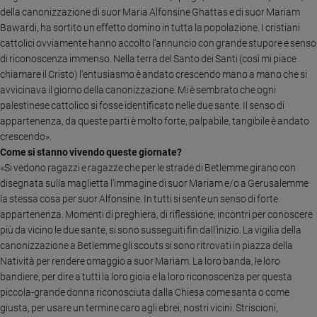
Ambiente
della canonizzazione di suor Maria Alfonsine Ghattas e di suor Mariam
e
Bawardi, ha sortito un effetto domino in tutta la popolazione. I cristiani
Creato
cattolici ovviamente hanno accolto l’annuncio con grande stupore e senso
Volontariato
di riconoscenza immenso. Nella terra del Santo dei Santi (così mi piace
chiamare il Cristo) l’entusiasmo è andato crescendo mano a mano che si
Diritti
avvicinava il giorno della canonizzazione. Mi è sembrato che ogni
Aziende
palestinese cattolico si fosse identificato nelle due sante. Il senso di
di
appartenenza, da queste parti è molto forte, palpabile, tangibile è andato
valore
crescendo».
Caso
Come si stanno vivendo queste giornate?
della
«Si vedono ragazzi e ragazze che per le strade di Betlemme girano con
settimana
disegnata sulla maglietta l’immagine di suor Mariam e/o a Gerusalemme
Migranti
la stessa cosa per suor Alfonsine. In tutti si sente un senso di forte
Diversità
appartenenza. Momenti di preghiera, di riflessione, incontri per conoscere
e
più da vicino le due sante, si sono susseguiti fin dall’inizio. La vigilia della
inclusione
canonizzazione a Betlemme gli scouts si sono ritrovati in piazza della
Costume
Natività per rendere omaggio a suor Mariam. La loro banda, le loro
bandiere, per dire a tutti la loro gioia e la loro riconoscenza per questa
Cultura
piccola-grande donna riconosciuta dalla Chiesa come santa o come
e
giusta, per usare un termine caro agli ebrei, nostri vicini. Striscioni,
spettacoli