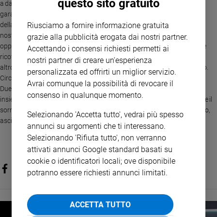
questo sito gratuito
a dare speranza alle famiglie; dare certezza di una cura di qualità; dare
garanzia di una serietà professionale nel prenderci cura del bambino e
della sua mamma. Bambini dai zero giorni di vita ai 14 anni, trovano nel
Riusciamo a fornire informazione gratuita
nostro ospedale l’opportunità di essere curati nei nostri ambulatori,
grazie alla pubblicità erogata dai nostri partner.
oppure di essere sotto osservazione nel nostro day hospital, o di essere
Accettando i consensi richiesti permetti ai
ricoverati nei 4 reparti di degenza (2 pediatrici, uno di neonatologia e un
nostri partner di creare un'esperienza
altro di terapia intensiva pediatrica e neonatale). Ottantadue posti letto.
personalizzata ed offrirti un miglior servizio.
Circa 3.400 ricoveri l’anno e 37.000 visite ambulatoriali l’anno.
Avrai comunque la possibilità di revocare il
Duecentotrentotto dipendenti, tutti palestinesi, cristiani e mussulmani
consenso in qualunque momento.
insieme per dare vita ad un team che ha il compito “finale” di far ritornare il
sorriso al bambino. Ci riusciamo? Sì’ il più delle volte e se non ci riusciamo,
Selezionando 'Accetta tutto', vedrai più spesso
asciughiamo le loro lacrime, lasciando scorrere le nostre».
annunci su argomenti che ti interessano.
Selezionando 'Rifiuta tutto', non verranno
attivati annunci Google standard basati su
cookie o identificatori locali; ove disponibile
potranno essere richiesti annunci limitati.
ACCETTA TUTTO