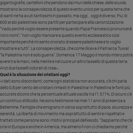
gigantografie, cartelloni che pendono dai muri delle chiese, delle scuole,
Sanremo
mostrano la consapevolezza di questo evento unico per questa terra che
2026
di santi ne ha avuti tantissimi in passato, ma oggi... oggi è diverso. Piu’ di
Cinema,
600 arabi palestinesi sono partiti per partecipare alla canonizzazione.
Tv
“Vado perché voglio essere presente quando Papa Francesco pronuncerà
e
i loro nomi”; “non voglio mancare a questo evento ecclesiastico così
streaming
importante perché mi sento onorato di essere palestinese e lo voglio
Libri
mostrare a tutti”. La consapevolezza, che come diceva il Patriarca Tuwal:
“la Palestina non è solo guerra”. Domenica 17 Maggio il mondo intero potrà
Musica
avere tra le mani, nella mente e nel cuore un altro tassello di questa terra.
Arte
Anzi due tasselli colorati di rosa».
Qual è la situazione dei cristiani oggi?
Famiglia
«I dati sono discordanti, come ogni statistica non accurata, c’è chi parla
ed
educazione
dello 0,8 per cento dei cristiani rimasti in Palestina! In Palestina le fonti più
accurate dicono che la percentuale attuale oscilla tra l’1.5 l’1%. Di sicuro c’è
Genitori
un continuo stillicidio. Ne sono testimone nei miei 11 anni di presenza a
e
Betlemme. Famiglie che emigrano in cerca soprattutto di pace, sicurezza e
figli
serenità. La libertà di movimento ma soprattutto di sentirsi rispettati e
Nonni
trattati come persone sono i motivi principali dell’esodo. “Sappiamo che c’è
Coppia
crisi in Europa e anche in America, ma almeno lì non ci chiediamo perché
Scuola