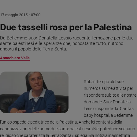
Chiesa
Chiesa
17 maggio 2015 • 07:00
Fede
Due tasselli rosa per la Palestina
e
spiritualità
Da Betlemme suor Donatella Lessio racconta l'emozione per le due
sante palestinesi e le speranze che, nonostante tutto, nutrono
Santi
ancora il popolo della Terra Santa.
Devozione
Annachiara Valle
e
fede
Parola
del
Ruba il tempo alel sue
giorno
numerosissime attività per
Santo
rispondere subito alle nostre
del
domande. Suor Donatella
giorno
Lessio risponde dal Caritas
baby hospital, a Betlemme,
Società
l'unico ospedale pediatrico della Palestina. Anche lei contenta della
e
canonizzazione delle prime due sante palestinesi. «Nel poliedrico scenario
valori
religioso che caraterizza la Terra Santa», spiega, «la notizia inaspettata,