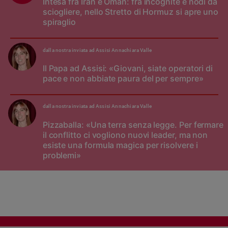
Intesa fra Iran e Oman: fra incognite e nodi da
sciogliere, nello Stretto di Hormuz si apre uno
spiraglio
dalla nostra inviata ad Assisi Annachiara Valle
Il Papa ad Assisi: «Giovani, siate operatori di
pace e non abbiate paura del per sempre»
dalla nostra inviata ad Assisi Annachiara Valle
Pizzaballa: «Una terra senza legge. Per fermare
il conflitto ci vogliono nuovi leader, ma non
esiste una formula magica per risolvere i
problemi»