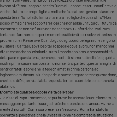
siamo nati in Palestina”. La consapevolezza di problemi economici e
e
lavorativi c’è, ma il sogno di sentirsi “uomini – donne - esseri umani” prevale.
giovani
Anche il futuro dei propri figli è la molla che fa scattare i genitori a lasciare
Adolescenza
questa terra: “Io ho fatto la mia vita, ma a mio figlio che cosa offro? Non
posso immaginare e sopportare l’idea che non abbia un futuro”.
Il futuro dà
Bioetica
speranza e, se non c’è futuro non c’è speranza. Gli sforzi che i vari Paesi
tentano di fare non sono per il momento sufficienti per risolvere i tantissimi
problemi che il Paese vive. Quando guido i gruppi di pellegrini che vengono
Vai
a visitare il Caritas Baby Hospital, l'ospedale dove lavoro, non manco mai
di dire che anche noi cristiani di tutto il mondo abbiamo la responsabilità
della pace in questa terra, perché qui noi tutti siamo nati nella fede, qui è la
Riflessioni
nostra prima casa e non possiamo non sentirci parte di questa famiglia, di
sentirci fratelli e sorelle nella fede chiamati in prima persona ad
inginocchiarsi davanti al Principe della pace e pregare perché questo dono,
Foto
che è solo di Dio, arrivi ad abitare questa terra e i cuori delle persone che la
abitano».
Video
E’ cambiato qualcosa dopo la visita del Papa?
«La visita di Papa Franscesco, se pur breve, ha toccato i cuori e lasciato un
Podcast
messaggio importante. I suoi gesti più che le parole sono ancora vivi nella
mente di noi tutti. Con la sua presenza il Vescovo di Roma ha ridato la
Privacy
speranza ai palestinesi che la Chiesa di Roma ha compreso la situazione