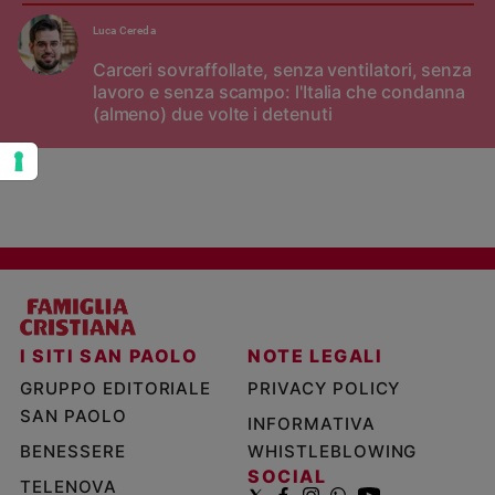
Luca Cereda
Carceri sovraffollate, senza ventilatori, senza
lavoro e senza scampo: l'Italia che condanna
(almeno) due volte i detenuti
I SITI SAN PAOLO
NOTE LEGALI
GRUPPO EDITORIALE
PRIVACY POLICY
SAN PAOLO
INFORMATIVA
BENESSERE
WHISTLEBLOWING
SOCIAL
TELENOVA