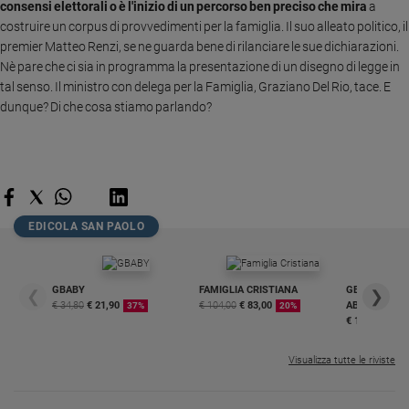
Chiesa
consensi elettorali o è l'inizio di un percorso ben preciso che mira
a
costruire un corpus di provvedimenti per la famiglia. Il suo alleato politico, il
Chiesa
premier Matteo Renzi, se ne guarda bene di rilanciare le sue dichiarazioni.
Nè pare che ci sia in programma la presentazione di un disegno di legge in
Fede
tal senso. Il ministro con delega per la Famiglia, Graziano Del Rio, tace. E
e
spiritualità
dunque? Di che cosa stiamo parlando?
Santi
Devozione
e
fede
Parola
EDICOLA SAN PAOLO
del
giorno
Santo
GBABY
FAMIGLIA CRISTIANA
GBABY DIGITA
❮
❯
del
€ 34,80
€ 21,90
€ 104,00
€ 83,00
ABBONAMEN
37%
20%
giorno
€ 16,99
Società
Visualizza tutte le riviste
e
valori