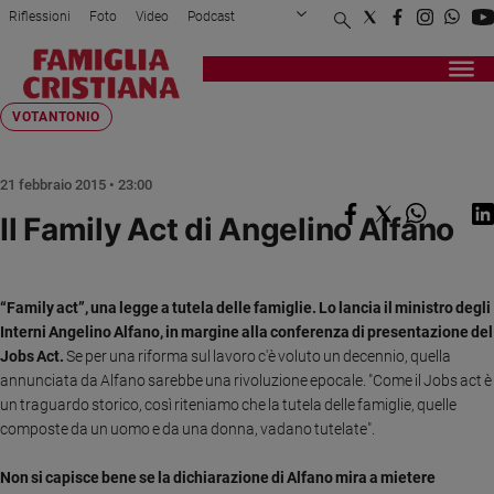
Riflessioni
Foto
Video
Podcast
Privacy Policy
Chi siamo
Contatti
Pubblicità
Attualità
Registrati
Redazione
Italia
Home page
>
Riflessioni
>
Votantonio
>
Il Family Act di Angelin...
VOTANTONIO
Cronaca
Politica
21 febbraio 2015 • 23:00
Mondo
Il Family Act di Angelino Alfano
Economia
Legalità
e
giustizia
“Family act”, una legge a tutela delle famiglie. Lo lancia il ministro degli
Interni Angelino Alfano, in margine alla conferenza di presentazione del
Sport
Jobs Act.
Se per una riforma sul lavoro c'è voluto un decennio, quella
Interviste
annunciata da Alfano sarebbe una rivoluzione epocale. "Come il Jobs act è
un traguardo storico, così riteniamo che la tutela delle famiglie, quelle
Papa
composte da un uomo e da una donna, vadano tutelate".
Papa
Non si capisce bene se la dichiarazione
di Alfano mira a mietere