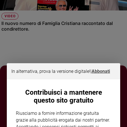
Sanremo
2026
VIDEO
Cinema,
Il nuovo numero di Famiglia Cristiana raccontato dal
Tv
condirettore.
e
streaming
Libri
Musica
Arte
In alternativa, prova la versione digitale!
|
Abbonati
Famiglia
ed
educazione
Contribuisci a mantenere
Genitori
e
questo sito gratuito
figli
Nonni
Riusciamo a fornire informazione gratuita
Coppia
grazie alla pubblicità erogata dai nostri partner.
Scuola
Accettando i consensi richiesti permetti ai