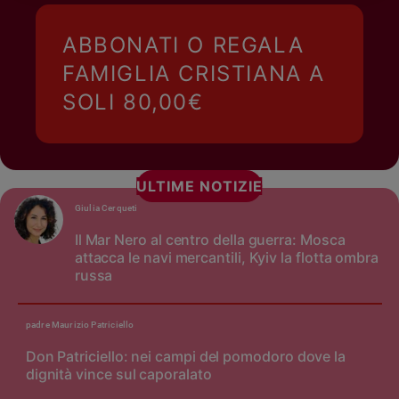
Policy
ABBONATI O REGALA
Chi
FAMIGLIA CRISTIANA A
siamo
SOLI 80,00€
Contatti
Pubblicità
ULTIME NOTIZIE
Giulia Cerqueti
Registrati
Il Mar Nero al centro della guerra: Mosca
attacca le navi mercantili, Kyiv la flotta ombra
Redazione
russa
Social
padre Maurizio Patriciello
Don Patriciello: nei campi del pomodoro dove la
dignità vince sul caporalato