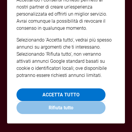
e
nostri partner di creare un'esperienza
giovani
personalizzata ed offrirti un miglior servizio.
Adolescenza
Avrai comunque la possibilità di revocare il
Bioetica
consenso in qualunque momento.
Selezionando 'Accetta tutto', vedrai più spesso
annunci su argomenti che ti interessano.
Vai
Selezionando 'Rifiuta tutto', non verranno
attivati annunci Google standard basati su
cookie o identificatori locali; ove disponibile
Riflessioni
potranno essere richiesti annunci limitati.
Foto
ACCETTA TUTTO
Video
Rifiuta tutto
Podcast
Privacy