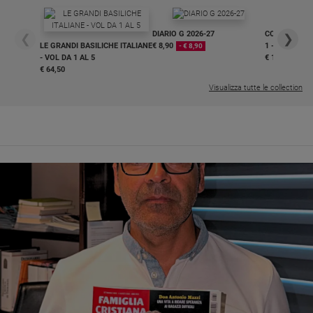
Ambiente
e
DIARIO G 2026-27
COLLANA ARS
❮
❯
Creato
LE GRANDI BASILICHE ITALIANE
€ 8,90
1 - 2
- € 8,90
Volontariato
- VOL DA 1 AL 5
€ 18,50
€ 64,50
Diritti
Visualizza tutte le collection
Aziende
di
valore
Caso
della
settimana
Migranti
Diversità
e
inclusione
Costume
Cultura
e
spettacoli