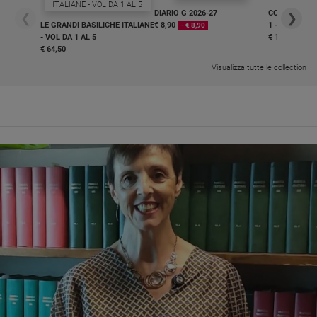
DIARIO G 2026-27
COLLANA ARS
❮
❯
LE GRANDI BASILICHE ITALIANE
€ 8,90
1 - 2
- € 8,90
- VOL DA 1 AL 5
€ 18,50
€ 64,50
Visualizza tutte le collection