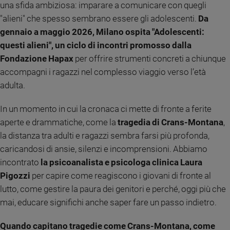
una sfida ambiziosa: imparare a comunicare con quegli
Ambiente
"alieni" che spesso sembrano essere gli adolescenti.
Da
e
Creato
gennaio a maggio 2026, Milano ospita "Adolescenti:
Volontariato
questi alieni", un ciclo di incontri promosso dalla
Diritti
Fondazione Hapax
per offrire strumenti concreti a chiunque
Aziende
accompagni i ragazzi nel complesso viaggio verso l’età
di
adulta.
valore
Caso
In un momento in cui la cronaca ci mette di fronte a ferite
della
aperte e drammatiche, come la
tragedia di Crans-Montana
,
settimana
la distanza tra adulti e ragazzi sembra farsi più profonda,
Migranti
caricandosi di ansie, silenzi e incomprensioni. Abbiamo
Diversità
incontrato
la psicoanalista e psicologa clinica Laura
e
inclusione
Pigozzi
per capire come reagiscono i giovani di fronte al
Costume
lutto, come gestire la paura dei genitori e perché, oggi più che
mai, educare significhi anche saper fare un passo indietro.
Cultura
e
Quando capitano tragedie come Crans-Montana, come
spettacoli