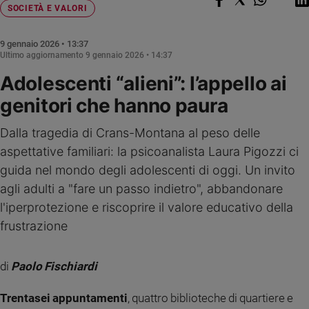
Chiesa
SOCIETÀ E VALORI
Chiesa
9 gennaio 2026 • 13:37
Fede
Ultimo aggiornamento
9 gennaio 2026 • 14:37
e
Adolescenti “alieni”: l’appello ai
spiritualità
genitori che hanno paura
Santi
Devozione
Dalla tragedia di Crans-Montana al peso delle
e
fede
aspettative familiari: la psicoanalista Laura Pigozzi ci
Parola
guida nel mondo degli adolescenti di oggi. Un invito
del
agli adulti a "fare un passo indietro", abbandonare
giorno
l'iperprotezione e riscoprire il valore educativo della
Santo
frustrazione
del
giorno
di
Paolo Fischiardi
Società
e
valori
Trentasei appuntamenti
, quattro biblioteche di quartiere e