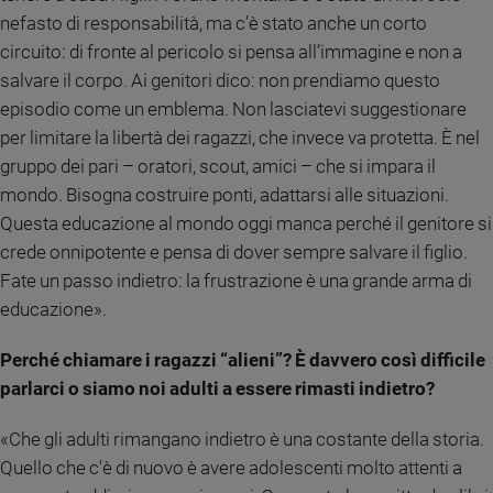
nefasto di responsabilità, ma c’è stato anche un corto
Policy
circuito: di fronte al pericolo si pensa all’immagine e non a
salvare il corpo. Ai genitori dico: non prendiamo questo
Chi
episodio come un emblema. Non lasciatevi suggestionare
siamo
per limitare la libertà dei ragazzi, che invece va protetta. È nel
gruppo dei pari – oratori, scout, amici – che si impara il
Contatti
mondo. Bisogna costruire ponti, adattarsi alle situazioni.
Questa educazione al mondo oggi manca perché il genitore si
Pubblicità
crede onnipotente e pensa di dover sempre salvare il figlio.
Fate un passo indietro: la frustrazione è una grande arma di
Registrati
educazione».
Redazione
Perché chiamare i ragazzi “alieni”? È davvero così difficile
parlarci o siamo noi adulti a essere rimasti indietro?
Social
«Che gli adulti rimangano indietro è una costante della storia.
Quello che c'è di nuovo è avere adolescenti molto attenti a