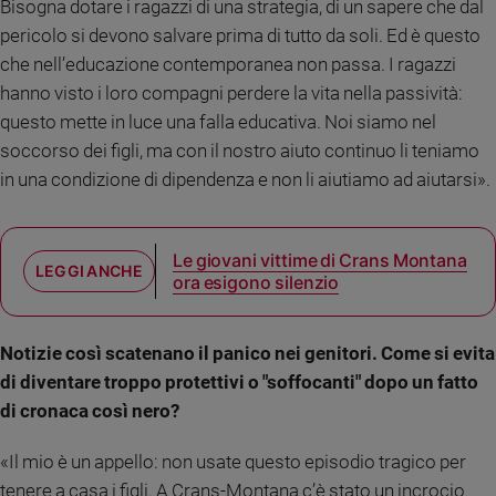
Bisogna dotare i ragazzi di una strategia, di un sapere che dal
e
pericolo si devono salvare prima di tutto da soli. Ed è questo
giovani
che nell’educazione contemporanea non passa. I ragazzi
Adolescenza
hanno visto i loro compagni perdere la vita nella passività:
Bioetica
questo mette in luce una falla educativa. Noi siamo nel
soccorso dei figli, ma con il nostro aiuto continuo li teniamo
in una condizione di dipendenza e non li aiutiamo ad aiutarsi».
Vai
Le giovani vittime di Crans Montana
Riflessioni
ora esigono silenzio
Foto
Notizie così scatenano il panico nei genitori. Come si evita
Video
di diventare troppo protettivi o "soffocanti" dopo un fatto
di cronaca così nero?
Podcast
«Il mio è un appello: non usate questo episodio tragico per
Privacy
tenere a casa i figli. A Crans-Montana c’è stato un incrocio