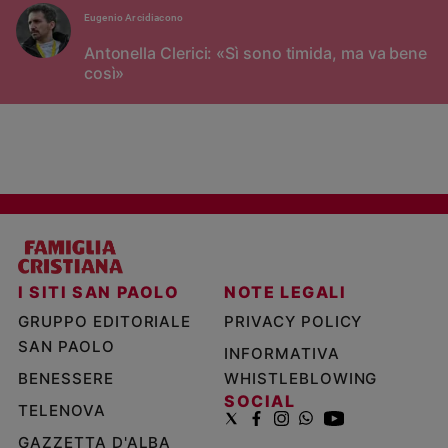
Eugenio Arcidiacono
Antonella Clerici: «Sì sono timida, ma va bene
così»
I SITI SAN PAOLO
NOTE LEGALI
GRUPPO EDITORIALE
PRIVACY POLICY
SAN PAOLO
INFORMATIVA
BENESSERE
WHISTLEBLOWING
SOCIAL
TELENOVA
GAZZETTA D'ALBA