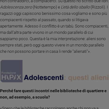
non contraddirci, a compiacerci. Su questo ho scritto due libri:
Adolescenza zero
(Nottetempo) e
L'età dello sballo
(Rizzoli). I
ragazzi oggi capiscono benissimo cosa vogliamo e sono più
compiacenti rispetto al passato, quando si litigava
apertamente. Adesso il conflitto è un tabù. Sono compiacenti,
ma dall’altra parte vivono in un mondo parallelo di cui
sappiamo poco. Questa è la mia interpretazione: alieni sono
sempre stati, però oggi questo vivere in un mondo parallelo
che non possono portare in casa li rende "alienati"».
Perché fare questi incontri nelle biblioteche di quartiere e
non, ad esempio, a scuola?
«Spero che le biblioteche raccolgano anche chi non va a