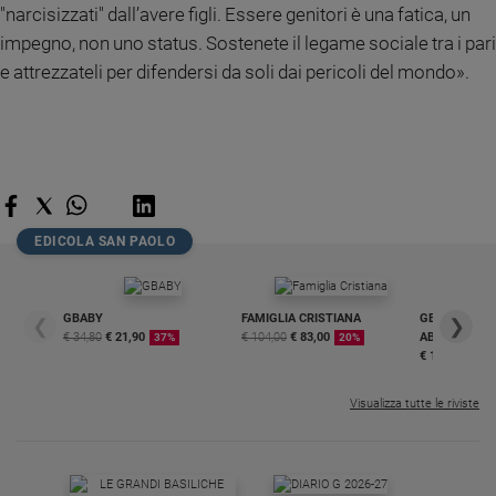
"narcisizzati" dall’avere figli. Essere genitori è una fatica, un
impegno, non uno status. Sostenete il legame sociale tra i pari
e attrezzateli per difendersi da soli dai pericoli del mondo».
EDICOLA SAN PAOLO
GBABY
FAMIGLIA CRISTIANA
GBABY DIGITA
❮
❯
€ 34,80
€ 21,90
€ 104,00
€ 83,00
ABBONAMEN
37%
20%
€ 16,99
Visualizza tutte le riviste