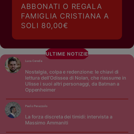
ABBONATI O REGALA
FAMIGLIA CRISTIANA A
SOLI 80,00€
ULTIME NOTIZIE
Luca Cereda
Nostalgia, colpa e redenzione: le chiavi di
lettura dell’Odissea di Nolan, che riassume in
Ulisse i suoi altri personaggi, da Batman a
Oppenheimer
Paolo Perazzolo
La forza discreta dei timidi: intervista a
Massimo Ammaniti