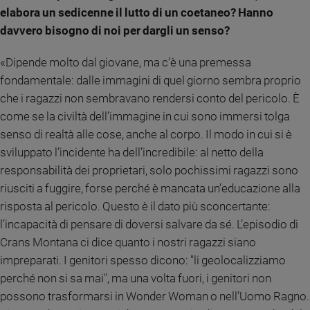
elabora un sedicenne il lutto di un coetaneo? Hanno
Sanremo
davvero bisogno di noi per dargli un senso?
2026
Cinema,
«Dipende molto dal giovane, ma c’è una premessa
Tv
fondamentale: dalle immagini di quel giorno sembra proprio
e
streaming
che i ragazzi non sembravano rendersi conto del pericolo. È
Libri
come se la civiltà dell’immagine in cui sono immersi tolga
Musica
senso di realtà alle cose, anche al corpo. Il modo in cui si è
Arte
sviluppato l’incidente ha dell’incredibile: al netto della
responsabilità dei proprietari, solo pochissimi ragazzi sono
Famiglia
riusciti a fuggire, forse perché è mancata un’educazione alla
ed
educazione
risposta al pericolo. Questo è il dato più sconcertante:
l’incapacità di pensare di doversi salvare da sé. L’episodio di
Genitori
e
Crans Montana ci dice quanto i nostri ragazzi siano
figli
impreparati. I genitori spesso dicono: "li geolocalizziamo
Nonni
perché non si sa mai", ma una volta fuori, i genitori non
Coppia
possono trasformarsi in Wonder Woman o nell’Uomo Ragno.
Scuola