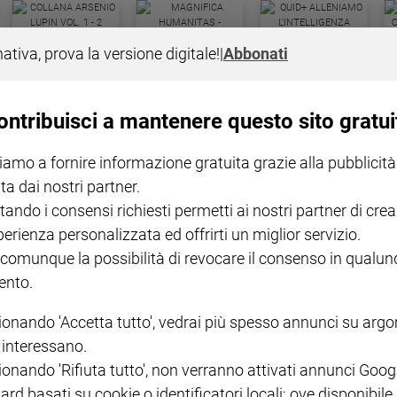
COLLANA ARSENIO LUPIN
QUID+ ALLENIAMO
nativa, prova la versione digitale!
|
Abbonati
VOL. 1 - 2
MAGNIFICA HUMANITAS -
L'INTELLIGENZA
PRE
€ 18,50
ENCICLICA PAPALE
€ 27,50
SANT
€ 2,90
A 10
€ 24
ontribuisci a mantenere questo sito gratui
iamo a fornire informazione gratuita grazie alla pubblicità
ta dai nostri partner.
tando i consensi richiesti permetti ai nostri partner di crea
perienza personalizzata ed offrirti un miglior servizio.
 comunque la possibilità di revocare il consenso in qualu
NOTE LEGALI
nto.
PAOLO
PRIVACY POLICY
ionando 'Accetta tutto', vedrai più spesso annunci su arg
INFORMATIVA WHISTLEBL
i interessano.
SOCIAL
ionando 'Rifiuta tutto', non verranno attivati annunci Goog
ard basati su cookie o identificatori locali; ove disponibile