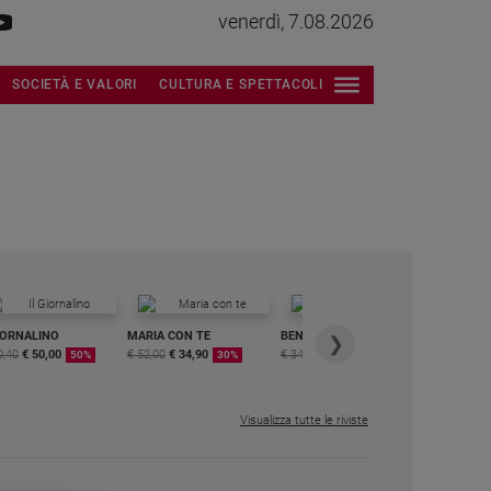
venerdì, 7.08.2026
SOCIETÀ E VALORI
CULTURA E SPETTACOLI
IORNALINO
MARIA CON TE
BENESSERE
6 RIVISTE
❯
0,40
€ 50,00
€ 52,00
€ 34,90
€ 34,80
€ 29,90
DIGITALE
50%
30%
15%
MENSILE
€ 6,99
Visualizza tutte le riviste