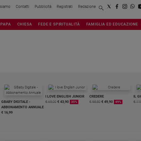
 siamo
Contatti
Pubblicità
Registrati
Redazione
PAPA
CHIESA
FEDE E SPIRITUALITÀ
FAMIGLIA ED EDUCAZIONE
E
I LOVE ENGLISH JUNIOR
CREDERE
IL G
GBABY DIGITALE -
€ 69,00
€ 43,90
€ 98,80
€ 49,90
€ 11
35%
49%
ABBONAMENTO ANNUALE
€ 16,99