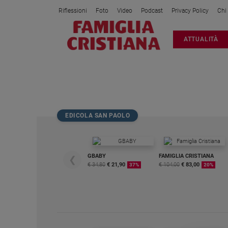
Riflessioni
Foto
Video
Podcast
Privacy Policy
Chi
Attualità
ATTUALITÀ
Italia
Cronaca
Politica
AND AZZARDO E NUOVE DIPENDENZ
Mondo
Economia
EDICOLA SAN PAOLO
Legalità
e
giustizia
Sport
GBABY
FAMIGLIA CRISTIANA
❮
€ 34,80
€ 21,90
€ 104,00
€ 83,00
37%
20%
Interviste
Papa
Papa