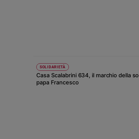
Chiesa
Chiesa
Fede
e
spiritualità
Santi
Devozione
e
fede
SOLIDARIETÀ
Casa Scalabrini 634, il marchio della so
Parola
del
papa Francesco
giorno
Santo
del
giorno
Società
e
valori