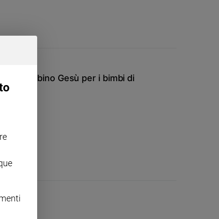
ale Bambino Gesù per i bimbi di
to
re
nque
omenti