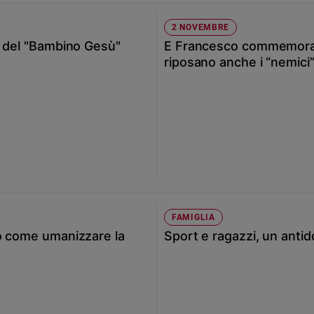
2 NOVEMBRE
o del "Bambino Gesù"
E Francesco commemora t
riposano anche i “nemici
FAMIGLIA
co come umanizzare la
Sport e ragazzi, un antid