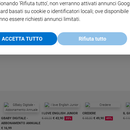
ionando 'Rifiuta tutto', non verranno attivati annunci Goog
ard basati su cookie o identificatori locali; ove disponibile
nno essere richiesti annunci limitati.
LEGGI ALTRO
ACCETTA TUTTO
Rifiuta tutto
I LOVE ENGLISH JUNIOR
CREDERE
IL G
GBABY DIGITALE -
€ 69,00
€ 43,90
€ 98,80
€ 49,90
€ 11
35%
49%
ABBONAMENTO ANNUALE
€ 16,99