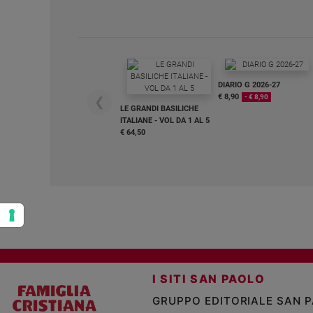
Policy
Chi
siamo
DIARIO G 2026-27
€ 8,90
- € 8,90
❮
LE GRANDI BASILICHE
Contatti
ITALIANE - VOL DA 1 AL 5
€ 64,50
Pubblicità
Registrati
Redazione
Social
I SITI SAN PAOLO
GRUPPO EDITORIALE SAN 