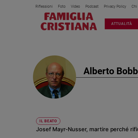
Riflessioni
Foto
Video
Podcast
Privacy Policy
Chi
Attualità
ATTUALITÀ
Italia
Cronaca
Politica
Mondo
Economia
Alberto Bobb
Legalità
e
giustizia
Sport
Interviste
Papa
IL BEATO
Papa
Josef Mayr-Nusser, martire perché rifi