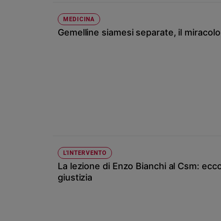
Ambiente
e
MEDICINA
Creato
Gemelline siamesi separate, il miracol
Volontariato
Diritti
Aziende
di
valore
Caso
della
settimana
Migranti
Diversità
L'INTERVENTO
e
La lezione di Enzo Bianchi al Csm: ec
inclusione
giustizia
Costume
Cultura
e
spettacoli