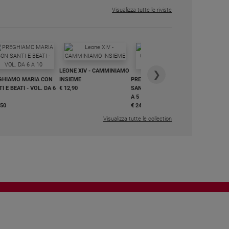
Visualizza tutte le riviste
IN DIALO
LEONE XIV - CAMMINIAMO
€ 34,90
❯
GHIAMO MARIA CON
INSIEME
PREGHIAMO MARIA CON
I E BEATI - VOL. DA 6
€ 12,90
SANTI E BEATI - VOL. DA 1
A 5
,50
€ 24,50
Visualizza tutte le collection