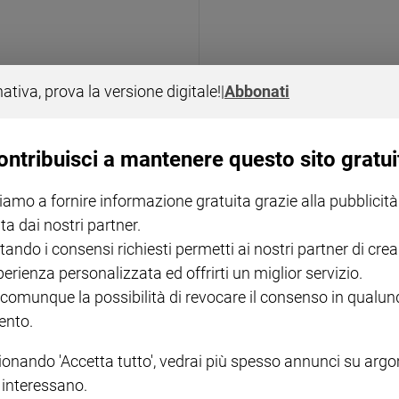
nativa, prova la versione digitale!
|
Abbonati
CHIESA
ò a divinis i preti
Alleanza tra Oms e Osped
ontribuisci a mantenere questo sito gratui
Damasco
iamo a fornire informazione gratuita grazie alla pubblicità
ta dai nostri partner.
tando i consensi richiesti permetti ai nostri partner di crea
perienza personalizzata ed offrirti un miglior servizio.
 comunque la possibilità di revocare il consenso in qualu
nto.
ionando 'Accetta tutto', vedrai più spesso annunci su arg
i interessano.