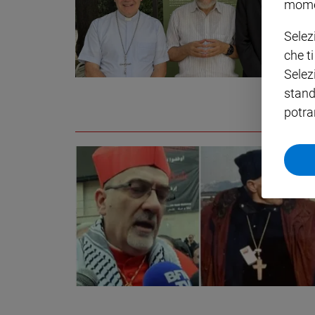
mome
Policy
Selez
che t
Chi
Selez
siamo
stand
potra
Contatti
Pubblicità
Registrati
Redazione
Social