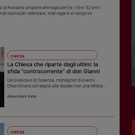
 di Rossano propone alle ragazze tra i 18 e i 32 anni
ndivisione per rallentare, interrogarsi e riscoprire
CHIESA
La Chiesa che riparte dagli ultimi: la
sfida “controcorrente” di don Gianni
L’arcivescovo di Cosenza, monsignor Giovanni
Checchinato consegna alla diocesi non una lettera
pastorale, ma un pre-testo per camminare insieme
Annachiara Valle
sentendoci anche noi «poveri, prigionieri, ciechi e
oppressi per riscoprire una Chiesa più libera, concreta
e profetica», spiega il presidente dell’Ac, Nicola De
Santis
CHIESA