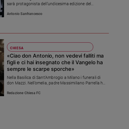
sarà protagonista dell’undicesima edizione del
Meeting internazionale dei giovani del Mediterraneo a
Antonio Sanfrancesco
cui partecipano ragazzi provenienti da diversi Paesi,
tra cui Gerusalemme e Cipro, chiamati a riflettere su
pace, fraternità e dialogo in un tempo segnato dalle
guerre
CHIESA
«Ciao don Antonio, non vedevi falliti ma
figli e ci hai insegnato che il Vangelo ha
sempre le scarpe sporche»
Nella Basilica di Sant’Ambrogio a Milano i funerali di
don Mazzi. Nell’omelia, padre Massimiliano Parrella ha
tracciato un intenso ritratto del fondatore di Exodus e
Redazione Chiesa FC
dell'eredità di speranza che lascia alla Chiesa e alla
società: «Il suo miracolo più grande è stato quello di
guardare persone che non si volevano più bene e ha
detto loro, con la vita prima ancora che con le parole:
“Tu vali ancora”»