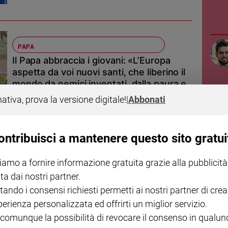
PAPA
Il Papa abbraccia i giovani: «L’Europa
aspetta da voi nuovi santi, che liberino il
mondo da nemici inventati, dalla paura e
dalla logica della potenza»
nativa, prova la versione digitale!
|
Abbonati
Il Pontefice, nell’omelia alla Porziuncola invita i ragazzi
ad andare, «Go!», insieme verso i margini, per riparare i
legami, costruire fraternità e diventare strumenti di
ontribuisci a mantenere questo sito gratui
dalla nostra inviata ad Assisi Annachiara Valle
pace
iamo a fornire informazione gratuita grazie alla pubblicità
ta dai nostri partner.
tando i consensi richiesti permetti ai nostri partner di crea
MONDO
perienza personalizzata ed offrirti un miglior servizio.
Pizzaballa: «Una terra senza legge. Per
 comunque la possibilità di revocare il consenso in qualu
fermare il conflitto ci vogliono nuovi