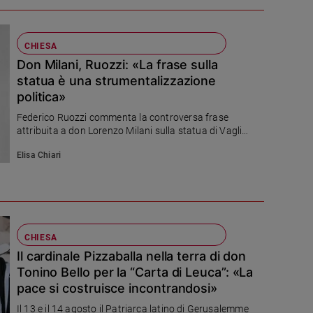
costruzione della pace»
CHIESA
Don Milani, Ruozzi: «La frase sulla
statua è una strumentalizzazione
politica»
Federico Ruozzi commenta la controversa frase
attribuita a don Lorenzo Milani sulla statua di Vagli
Sotto: «Senza documenti non può essere presentata
Elisa Chiari
come una citazione autentica».
CHIESA
Il cardinale Pizzaballa nella terra di don
Tonino Bello per la “Carta di Leuca”: «La
pace si costruisce incontrandosi»
Il 13 e il 14 agosto il Patriarca latino di Gerusalemme