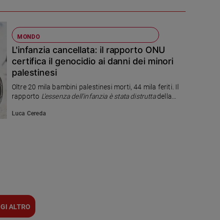
MONDO
L'infanzia cancellata: il rapporto ONU
certifica il genocidio ai danni dei minori
palestinesi
Oltre 20 mila bambini palestinesi morti, 44 mila feriti. Il
rapporto
L'essenza dell'infanzia è stata distrutta
della
Commissione ONU accusa Israele di genocidio
Luca Cereda
sistematico. Deliberati attacchi a ospedali e scuole,
torture nei centri di detenzione, carestia come arma di
guerra. Gerusalemme respinge le accuse.
GI ALTRO