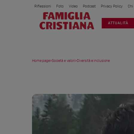
Riflessioni
Foto
Video
Podcast
Privacy Policy
Chi
Attualità
ATTUALITÀ
Italia
Cronaca
Politica
Mondo
Home page
>
Società e valori
>
Diversità e inclusione
Economia
Legalità
DIVERSITÀ E INCLUSIONE
e
giustizia
Sport
Interviste
Papa
Papa