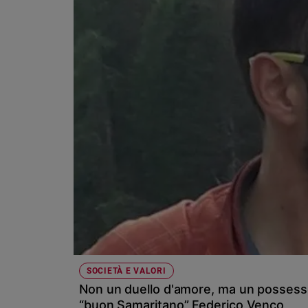
Chiesa
Chiesa
Fede
e
spiritualità
Santi
Devozione
e
fede
Parola
del
giorno
Santo
del
giorno
Società
SOCIETÀ E VALORI
e
Non un duello d'amore, ma un possesso
valori
“buon Samaritano” Federico Venco