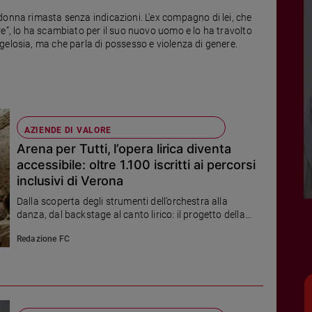
donna rimasta senza indicazioni. L'ex compagno di lei, che
e”, lo ha scambiato per il suo nuovo uomo e lo ha travolto
gelosia, ma che parla di possesso e violenza di genere.
AZIENDE DI VALORE
Arena per Tutti, l’opera lirica diventa
accessibile: oltre 1.100 iscritti ai percorsi
inclusivi di Verona
Dalla scoperta degli strumenti dell’orchestra alla
danza, dal backstage al canto lirico: il progetto della
Fondazione Arena, realizzato grazie al sostegno di
Redazione FC
Müller, accessibility partner del Festival, permette alle
persone con disabilità sensoriali e intellettive di vivere
la rassegna in modo pieno e partecipato