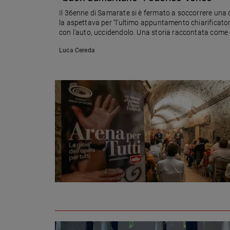
Ambiente
Il 36enne di Samarate si è fermato a soccorrere una 
e
la aspettava per “l’ultimo appuntamento chiarificator
Creato
con l'auto, uccidendolo. Una storia raccontata come 
Volontariato
Luca Cereda
Diritti
Aziende
di
valore
Caso
della
settimana
Migranti
Diversità
e
inclusione
Costume
Cultura
e
spettacoli