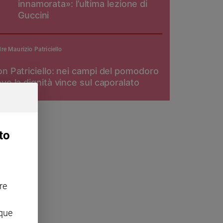
innamorata»: l’ultima lezione di
Guccini
re Maurizio Patriciello
n Patriciello: nei campi del pomodoro
ve la dignità vince sul caporalato
to
re
nque