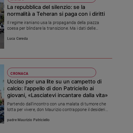
La repubblica del silenzio: se la
normalità a Teheran si paga con i diritti
Il regime iraniano usa la propaganda della piazza
coesa per blindare la transizione. Ma i dati delle
agenzie internazionali svelano la morsa sui dissidenti.
Luca Cereda
CRONACA
Ucciso per una lite su un campetto di
calcio: l'appello di don Patriciello ai
giovani, «Lasciatevi incantare dalla vita»
Partendo dall'incontro con una malata di tumore che
lotta per vivere, don Maurizio contrappone il desiderio
di vita all'assurdità di una morte causata da una
padre Maurizio Patriciello
banale lite, lanciando un appello alle nuove
generazioni.