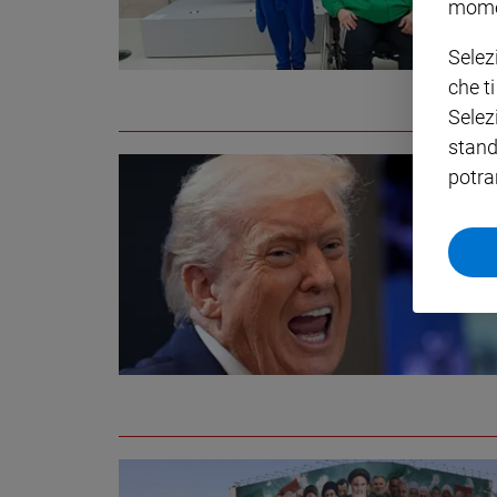
mome
Policy
Selez
che t
Chi
Selez
siamo
stand
potra
Contatti
Pubblicità
Registrati
Redazione
Social