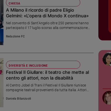
CHIESA
A Milano il ricordo di padre Eligio
Gelmini: «L'opera di Mondo X continua»
Nel convento di Sant’Angelo oltre 250 persone hanno
partecipato il 17 luglio scorso alla commemorazione
del francescano che fondò Mondo X, per accogliere
Redazione FC
persone con problemi di dipendenza, e Telefono Amico
al quale è stata dedicata anche una mostra
fotografica che racconta la vita e le opere. Suor
Battista: «Le comunità nate dal suo sogno continuano
a restituire dignità e speranza a tante persone»
DIVERSITÀ E INCLUSIONE
Festival Il Giullare: il teatro che mette al
centro gli attori, non la disabilità
Al Centro Jobel di Trani il Festival Il Giullare riunisce
compagnie teatrali provenienti da tutta Italia. Attori
con e senza disabilità e un’unica regola: sul palco
Daniela Bilanzuoli
conta solo la qualità artistica