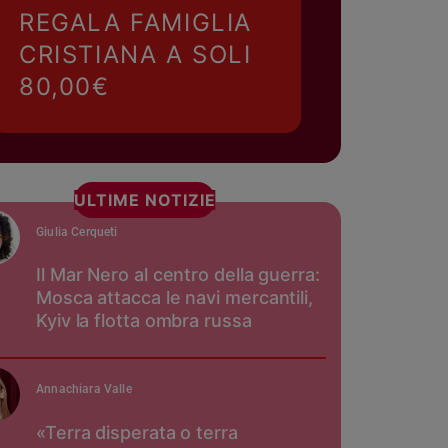
REGALA FAMIGLIA
CRISTIANA A SOLI
80,00€
ULTIME NOTIZIE
Giulia Cerqueti
Il Mar Nero al centro della guerra:
Mosca attacca le navi mercantili,
Kyiv la flotta ombra russa
Annachiara Valle
«Terra disperata o terra