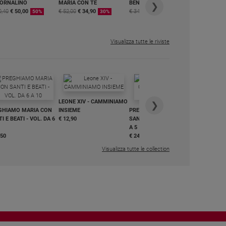
IORNALINO
MARIA CON TE
BENESSERE
6 RIVISTE
❯
0,40
€ 50,00
€ 52,00
€ 34,90
€ 34,80
€ 29,90
DIGITALE
50%
30%
15%
MENSILE
€ 6,99
Visualizza tutte le riviste
IN DIALO
LEONE XIV - CAMMINIAMO
€ 34,90
❯
GHIAMO MARIA CON
INSIEME
PREGHIAMO MARIA CON
I E BEATI - VOL. DA 6
€ 12,90
SANTI E BEATI - VOL. DA 1
A 5
,50
€ 24,50
Visualizza tutte le collection