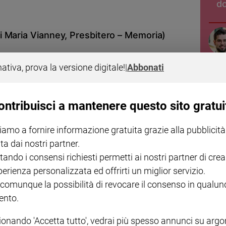
do
 Maria Vianney, Presbitero – Memoria)
nativa, prova la versione digitale!
|
Abbonati
ontribuisci a mantenere questo sito gratui
di Loyola, Presbitero – Memoria)
iamo a fornire informazione gratuita grazie alla pubblicità
ta dai nostri partner.
tando i consensi richiesti permetti ai nostri partner di crea
perienza personalizzata ed offrirti un miglior servizio.
 comunque la possibilità di revocare il consenso in qualu
nto.
a XVII Settimana del tempo Ordinario – Anno
ionando 'Accetta tutto', vedrai più spesso annunci su arg