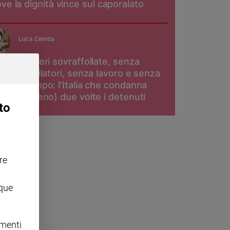
ve la dignità vince sul caporalato
Luca Cereda
Carceri sovraffollate, senza
ventilatori, senza lavoro e senza
scampo: l'Italia che condanna
(almeno) due volte i detenuti
to
re
nque
omenti