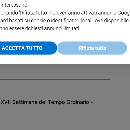
i interessano.
ionando 'Rifiuta tutto', non verranno attivati annunci Goog
ard basati su cookie o identificatori locali; ove disponibile
nno essere richiesti annunci limitati.
ACCETTA TUTTO
Rifiuta tutto
a, Maria e Lazzaro – Memoria)
a XVII Settimana del Tempo Ordinario –