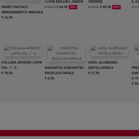
I LOVE ENGLISH JUNIOR
CREDERE
IL G
GBABY DIGITALE -
€ 69,00
€ 43,90
€ 98,80
€ 49,90
€ 11
35%
49%
ABBONAMENTO ANNUALE
€ 16,99
COLLANA ARSENIO LUPIN
QUID+ ALLENIAMO
VOL. 1 - 2
MAGNIFICA HUMANITAS -
L'INTELLIGENZA
PRE
€ 18,50
ENCICLICA PAPALE
€ 27,50
SANT
€ 2,90
A 10
€ 24