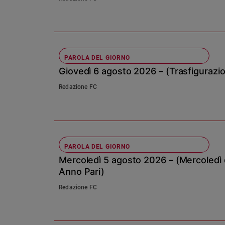
Sanremo
2026
Cinema,
Tv
PAROLA DEL GIORNO
e
streaming
Giovedì 6 agosto 2026 – (Trasfigurazio
Libri
Redazione FC
Musica
Arte
Famiglia
ed
PAROLA DEL GIORNO
educazione
Mercoledì 5 agosto 2026 – (Mercoledì d
Genitori
Anno Pari)
e
figli
Redazione FC
Nonni
Coppia
Scuola