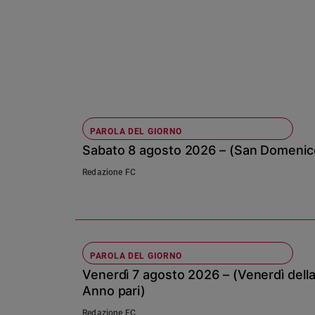
Ambiente
e
Creato
Volontariato
Diritti
Aziende
di
valore
PAROLA DEL GIORNO
Caso
Sabato 8 agosto 2026 – (San Domenico
della
settimana
Redazione FC
Migranti
Diversità
e
inclusione
PAROLA DEL GIORNO
Costume
Venerdì 7 agosto 2026 – (Venerdì della
Cultura
Anno pari)
e
spettacoli
Redazione FC