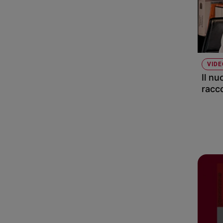
VIDE
Il nu
racco