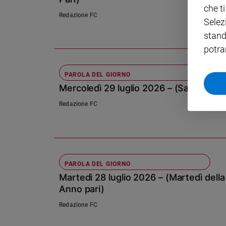
che t
Redazione FC
Policy
Selez
stand
Chi
potra
siamo
PAROLA DEL GIORNO
Contatti
Mercoledì 29 luglio 2026 – (Santi Mart
Redazione FC
Pubblicità
Registrati
Redazione
PAROLA DEL GIORNO
Martedì 28 luglio 2026 – (Martedì dell
Anno pari)
Social
Redazione FC