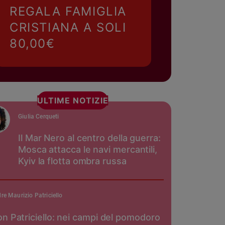
REGALA FAMIGLIA
CRISTIANA A SOLI
80,00€
ULTIME NOTIZIE
Giulia Cerqueti
Il Mar Nero al centro della guerra:
Mosca attacca le navi mercantili,
Kyiv la flotta ombra russa
re Maurizio Patriciello
n Patriciello: nei campi del pomodoro