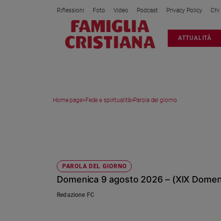
Riflessioni
Foto
Video
Podcast
Privacy Policy
Chi
Attualità
ATTUALITÀ
Italia
Cronaca
Politica
Mondo
Home page
>
Fede e spiritualità
>
Parola del giorno
Economia
Legalità
PAROLA DEL GIORNO
e
giustizia
Sport
Interviste
PAROLA DEL GIORNO
Domenica 9 agosto 2026 – (XIX Domeni
Papa
Redazione FC
Papa