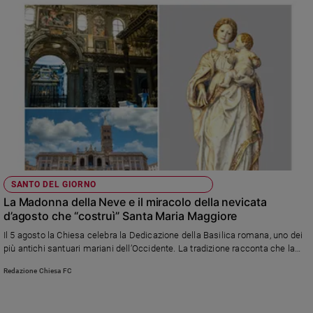
Policy
Chi
siamo
Contatti
Pubblicità
Registrati
SANTO DEL GIORNO
La Madonna della Neve e il miracolo della nevicata
Redazione
d’agosto che “costruì” Santa Maria Maggiore
Il 5 agosto la Chiesa celebra la Dedicazione della Basilica romana, uno dei
più antichi santuari mariani dell’Occidente. La tradizione racconta che la
Social
Vergine apparve a papa Liberio e a una coppia di nobili romani chiedendo di
Redazione Chiesa FC
costruire una chiesa là dove, in piena estate, sarebbe caduta la neve. Da
quel prodigio è nato il titolo di “Madonna della Neve”