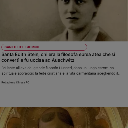
Ambiente
e
Creato
Volontariato
Diritti
Aziende
di
SANTO DEL GIORNO
valore
Santa Edith Stein, chi era la filosofa ebrea atea che si
Caso
convertì e fu uccisa ad Auschwitz
della
Brillante allieva del grande filosofo Husserl, dopo un lungo cammino
settimana
spirituale abbracciò la fede cristiana e la vita carmelitana scegliendo il
Migranti
nome di Teresa Benedetta della Croce. Deportata dai nazisti nel 1942, è
Redazione Chiesa FC
oggi compatrona d’Europa e simbolo del Novecento segnato dalla
Diversità
persecuzione e dalla speranza tanto da essere definita da Giovanni Paolo II
e
«una sintesi drammatica del nostro secolo»
inclusione
Costume
Cultura
e
spettacoli