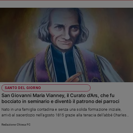
SANTO DEL GIORNO
San Giovanni Maria Vianney, il Curato d’Ars, che fu
bocciato in seminario e diventò il patrono dei parroci
Nato in una famiglia contadina e senza una solida formazione iniziale,
arrivò al sacerdozio nell’agosto 1815 grazie alla tenacia dell’abbé Charles
Balley, che lo accompagnò negli studi e lo sostenne nei momenti più
Redazione Chiesa FC
difficili. Trasformò un piccolo villaggio, Ars, in una meta di pellegrinaggio,
dedicando tutta la sua vita alla preghiera, alla celebrazione della Messa e al