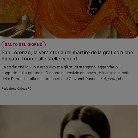
Chiesa
Chiesa
Fede
e
spiritualità
Santi
SANTO DEL GIORNO
San Lorenzo, la vera storia del martire della graticola che
Devozione
ha dato il nome alle stelle cadenti
e
fede
La tradizione lo vuole arso vivo ma gli studi ritengono leggendario il
supplizio sulla graticola. Diacono al servizio dei poveri, è legato alla notte
Parola
delle Perseidi e alla celebre poesia di Giovanni Pascoli,
X Agosto
, che
del
trasforma le meteore in un pianto sul dolore e sulla crudeltà degli uomini
giorno
Redazione Chiesa FC
Santo
del
giorno
Società
e
valori