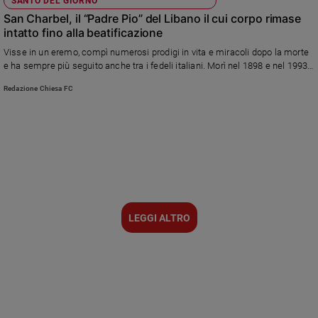
SANTO DEL GIORNO
San Charbel, il “Padre Pio” del Libano il cui corpo rimase
intatto fino alla beatificazione
Visse in un eremo, compì numerosi prodigi in vita e miracoli dopo la morte
e ha sempre più seguito anche tra i fedeli italiani. Morì nel 1898 e nel 1993
fu “l’artefice” di un vero e proprio intervento chirurgico che salvò la vita a
Redazione Chiesa FC
una donna libanese madre di 12 figli
LEGGI ALTRO