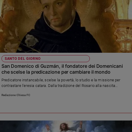
Sanremo
2026
Cinema,
Tv
e
streaming
Libri
Musica
SANTO DEL GIORNO
Arte
San Domenico di Guzmán, il fondatore dei Domenicani
che scelse la predicazione per cambiare il mondo
Famiglia
Predicatore instancabile, scelse la povertà, lo studio e la missione per
ed
contrastare l’eresia catara. Dalla tradizione del Rosario alla nascita
educazione
dell’Ordine dei Frati Predicatori, la vita del religioso spagnolo che ha lasciato
Redazione Chiesa FC
Genitori
un’impronta profonda nella storia del cattolicesimo
e
figli
Nonni
Coppia
Scuola