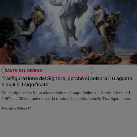
e
giovani
Adolescenza
Bioetica
Vai
SANTO DEL GIORNO
Riflessioni
Trasfigurazione del Signore, perché si celebra il 6 agosto
e qual è il significato
Foto
Dalle origini della festa alla decisione di papa Callisto III di estenderla nel
1457 alla Chiesa universale: la storia e il significato della Trasfigurazione
Video
del Signore sul Monte Tabor
Redazione Chiesa FC
Podcast
Privacy