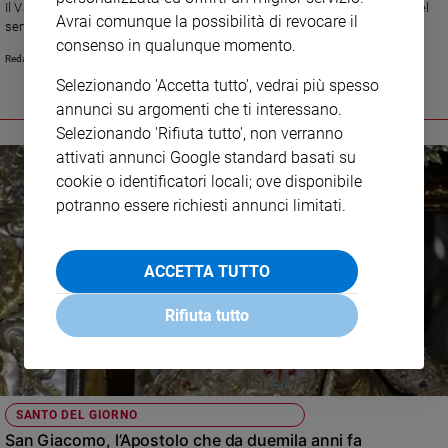
Il Vangelo racconta una donna concreta, impegnata nell'accoglienza e nel
Avrai comunque la possibilità di revocare il
servizio, che Gesù invita però a non lasciarsi sopraffare dall'affanno.
consenso in qualunque momento.
Protettrice di casalinghe e domestiche, Marta è anche colei che davanti
Redazione Chiesa FC
alla morte del fratello Lazzaro pronuncia una straordinaria professione di
fede nel Figlio di Dio. Dal 2021 la liturgia celebra insieme lei, Maria e
Selezionando 'Accetta tutto', vedrai più spesso
Lazzaro il 29 luglio
annunci su argomenti che ti interessano.
Selezionando 'Rifiuta tutto', non verranno
attivati annunci Google standard basati su
cookie o identificatori locali; ove disponibile
potranno essere richiesti annunci limitati.
ACCETTA TUTTO
Rifiuta tutto
SANTO DEL GIORNO
San Giacomo, l’Apostolo che da duemila anni fa