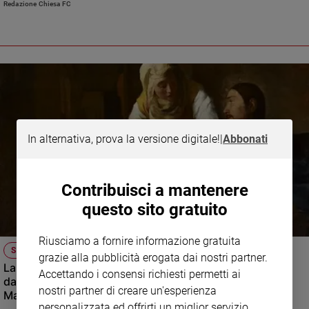
Redazione Chiesa FC
scrisse il nucleo degli
Esercizi Spirituali
e maturò l'idea di fondare la
Compagnia di Gesù, approvata da papa Paolo III nel 1540. Ecco perché è
considerato uno dei protagonisti della Riforma cattolica e uno dei santi che
hanno maggiormente segnato la storia della Chiesa
In alternativa, prova la versione digitale!
|
Abbonati
Contribuisci a mantenere
questo sito gratuito
Riusciamo a fornire informazione gratuita
SANTO DEL GIORNO
grazie alla pubblicità erogata dai nostri partner.
La donna che accolse Gesù nella sua casa: chi era
Accettando i consensi richiesti permetti ai
davvero santa Marta (e perché la Chiesa la ricorda con
nostri partner di creare un'esperienza
Maria e Lazzaro)
personalizzata ed offrirti un miglior servizio.