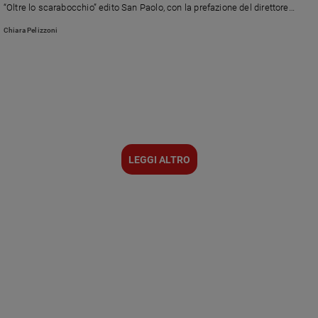
“Oltre lo scarabocchio” edito San Paolo, con la prefazione del direttore
responsabile de “Il Giornalino” don Simone Bruno, in cui accompagna il
Chiara Pelizzoni
lettore a vivere un viaggio curioso attraverso il disegno infantile
LEGGI ALTRO