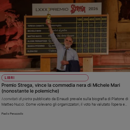
LIBRI
Premio Strega, vince la commedia nera di Michele Mari
(nonostante le polemiche)
I convitati di pietra
pubblicato da Einaudi prevale sulla biografia di Platone di
Matteo Nucci. Come volevano gli organizzatori, il voto ha valutato l’opera e
non l’autore, che avrebbe espresso opinioni sessiste su Michela Murgia.
Paolo Perazzolo
Trionfa dunque un libro che indaga il nostro rapporto con il denaro, con lo
trascorrere del tempo e la morte