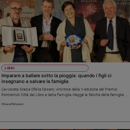
LIBRI
Imparare a ballare sotto la pioggia: quando i figli ci
insegnano a salvare la famiglia
L’avvocata Grazia Ofelia Cesaro, vincitrice della V edizione del Premio
Pontremoli Città del Libro e della Famiglia rilegge le fatiche delle famiglie di
oggi con i suoi occhi di bambina e le competenze di professionista: «i
Chiara Pelizzoni
ragazzi hanno una creatività insospettabile che ha molto da insegnarci»