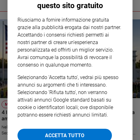
questo sito gratuito
Riusciamo a fornire informazione gratuita
grazie alla pubblicità erogata dai nostri partner.
Accettando i consensi richiesti permetti ai
nostri partner di creare un'esperienza
personalizzata ed offrirti un miglior servizio.
Avrai comunque la possibilità di revocare il
consenso in qualunque momento.
Selezionando 'Accetta tutto', vedrai più spesso
annunci su argomenti che ti interessano.
Selezionando 'Rifiuta tutto', non verranno
attivati annunci Google standard basati su
MONDO
cookie o identificatori locali; ove disponibile
4 luglio: Trump celebra (e autocelebra) 250 anni di storia
potranno essere richiesti annunci limitati.
americana
Nel 1776 veniva siglata a Filadelfia la Dichiarazione di Indipendenza.
Secondo lo storico Arnaldo Testi la festa di domani sarà vissuta da molti
ACCETTA TUTTO
americani in contrapposizione con il loro presidente narcisista