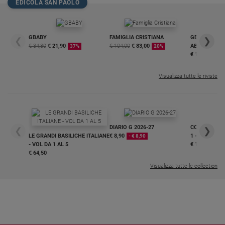
EDICOLA SAN PAOLO
GBABY
FAMIGLIA CRISTIANA
GBABY DIGITA
❮
❯
€ 34,80
€ 21,90
€ 104,00
€ 83,00
ABBONAMEN
37%
20%
€ 16,99
Visualizza tutte le riviste
DIARIO G 2026-27
COLLANA ARS
❮
❯
LE GRANDI BASILICHE ITALIANE
€ 8,90
1 - 2
- € 8,90
- VOL DA 1 AL 5
€ 18,50
€ 64,50
Visualizza tutte le collection