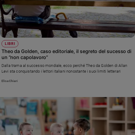
Chiesa
Chiesa
Fede
e
spiritualità
Santi
LIBRI
Theo da Golden, caso editoriale, il segreto del sucesso di
Devozione
un “non capolavoro”
e
fede
Dalla trama al successo mondiale, ecco perché Theo da Golden di Allan
Levi sta conquistando i lettori italiani nonostante i suoi limiti letterari
Parola
del
Elisa Chiari
giorno
Santo
del
giorno
Società
e
valori