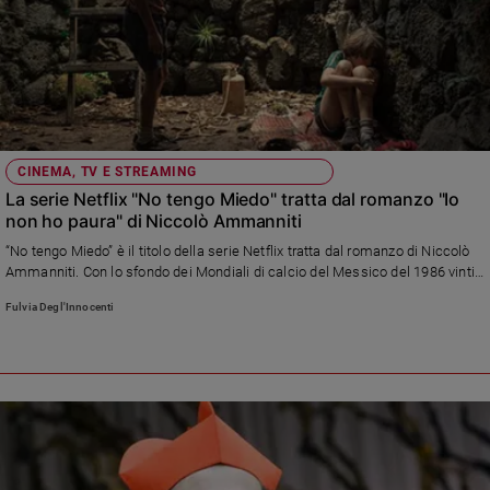
Sanremo
2026
Cinema,
Tv
e
streaming
CINEMA, TV E STREAMING
Libri
La serie Netflix "No tengo Miedo" tratta dal romanzo "Io
Musica
non ho paura" di Niccolò Ammanniti
Arte
“No tengo Miedo” è il titolo della serie Netflix tratta dal romanzo di Niccolò
Ammanniti. Con lo sfondo dei Mondiali di calcio del Messico del 1986 vinti
Famiglia
dall’Argentina, una storia di disperazione, ferocia, e amicizia
ed
Fulvia Degl'Innocenti
educazione
Genitori
e
figli
Nonni
Coppia
Scuola