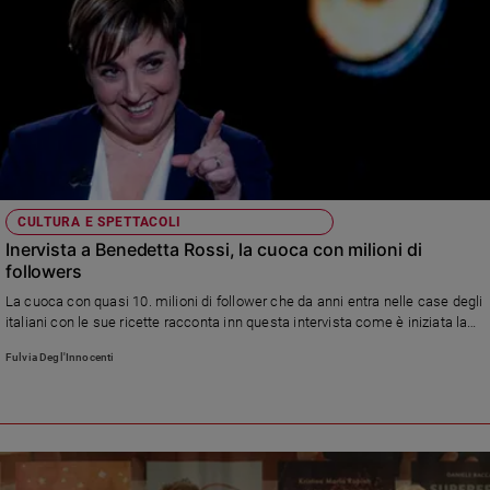
Policy
Chi
siamo
Contatti
CULTURA E SPETTACOLI
Pubblicità
Inervista a Benedetta Rossi, la cuoca con milioni di
followers
Registrati
La cuoca con quasi 10. milioni di follower che da anni entra nelle case degli
italiani con le sue ricette racconta inn questa intervista come è iniziata la
Redazione
sua straordinaria carriera : «Non chiamatemi chef, non ho studiato, ma ho
Fulvia Degl'Innocenti
imparato sul campo. Già a tre anni e mezzo cucinavo le… frittelle con zia
Giuletta»
Social