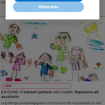
Roberto Zichittella
Rifiuta tutto
LIBRI
Evi Crotti: «I bambini parlano con i colori. Impariamo ad
ascoltarli»
La grafologa, psicopedagogista e scrittrice Evi Crotti ha pubblicato un libro