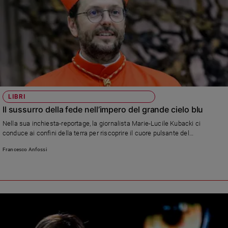
e
giovani
Adolescenza
Bioetica
Vai
LIBRI
Il sussurro della fede nell’impero del grande cielo blu
Riflessioni
Nella sua inchiesta-reportage, la giornalista Marie-Lucile Kubacki ci
conduce ai confini della terra per riscoprire il cuore pulsante del
cristianesimo delle origini e trovare una risposta alle inquietudini
Foto
Francesco Anfossi
dell'Occidente
Video
Podcast
Privacy