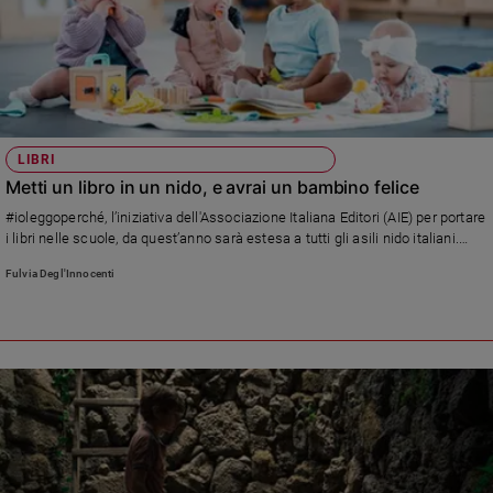
Ambiente
e
Creato
Volontariato
Diritti
Aziende
LIBRI
di
Metti un libro in un nido, e avrai un bambino felice
valore
#ioleggoperché, l’iniziativa dell'Associazione Italiana Editori (AIE) per portare
Caso
i libri nelle scuole, da quest’anno sarà estesa a tutti gli asili nido italiani.
della
Come aderire
settimana
Fulvia Degl'Innocenti
Migranti
Diversità
e
inclusione
Costume
Cultura
e
spettacoli