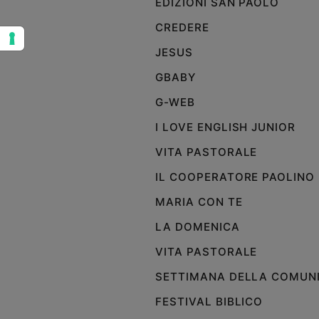
EDIZIONI SAN PAOLO
Sanremo
CREDERE
2026
JESUS
Cinema,
Tv
GBABY
e
streaming
G-WEB
Libri
I LOVE ENGLISH JUNIOR
Musica
VITA PASTORALE
Arte
IL COOPERATORE PAOLINO
Famiglia
ed
MARIA CON TE
educazione
LA DOMENICA
Genitori
e
VITA PASTORALE
figli
SETTIMANA DELLA COMUN
Nonni
Coppia
FESTIVAL BIBLICO
Scuola