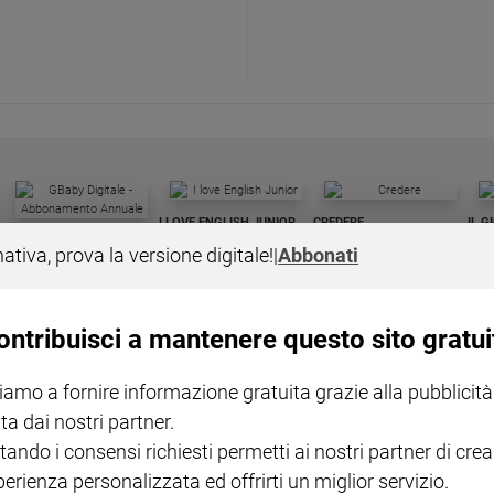
I LOVE ENGLISH JUNIOR
CREDERE
IL G
GBABY DIGITALE -
€ 69,00
€ 43,90
€ 98,80
€ 49,90
€ 11
35%
49%
nativa, prova la versione digitale!
|
Abbonati
ABBONAMENTO ANNUALE
€ 16,99
ontribuisci a mantenere questo sito gratui
iamo a fornire informazione gratuita grazie alla pubblicità
ta dai nostri partner.
COLLANA ARSENIO LUPIN
QUID+ ALLENIAMO
tando i consensi richiesti permetti ai nostri partner di crea
VOL. 1 - 2
MAGNIFICA HUMANITAS -
L'INTELLIGENZA
PRE
€ 18,50
ENCICLICA PAPALE
€ 27,50
SANT
perienza personalizzata ed offrirti un miglior servizio.