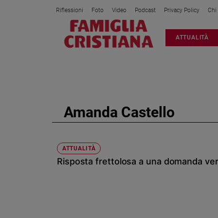
Riflessioni
Foto
Video
Podcast
Privacy Policy
Chi
Attualità
ATTUALITÀ
Italia
Cronaca
Politica
Mondo
Economia
Amanda Castello
Legalità
e
giustizia
Sport
ATTUALITÀ
Risposta frettolosa a una domanda ve
Interviste
Papa
Papa