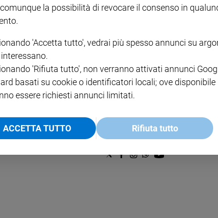
€ 2,90
A 10
 comunque la possibilità di revocare il consenso in qualu
€ 24
nto.
ionando 'Accetta tutto', vedrai più spesso annunci su arg
i interessano.
ionando 'Rifiuta tutto', non verranno attivati annunci Goog
ard basati su cookie o identificatori locali; ove disponibile
nno essere richiesti annunci limitati.
NOTE LEGALI
PAOLO
PRIVACY POLICY
ACCETTA TUTTO
Rifiuta tutto
INFORMATIVA WHISTLEBL
SOCIAL