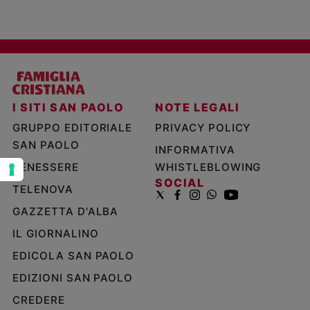
e
giovani
Adolescenza
Bioetica
I SITI SAN PAOLO
NOTE LEGALI
Vai
GRUPPO EDITORIALE
PRIVACY POLICY
SAN PAOLO
INFORMATIVA
Riflessioni
BENESSERE
WHISTLEBLOWING
SOCIAL
TELENOVA
Foto
GAZZETTA D'ALBA
IL GIORNALINO
Video
EDICOLA SAN PAOLO
Podcast
EDIZIONI SAN PAOLO
CREDERE
Privacy