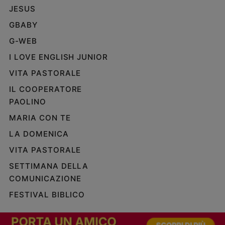
JESUS
Policy
GBABY
Chi
G-WEB
siamo
I LOVE ENGLISH JUNIOR
VITA PASTORALE
Contatti
IL COOPERATORE
PAOLINO
Pubblicità
MARIA CON TE
Registrati
LA DOMENICA
VITA PASTORALE
Redazione
SETTIMANA DELLA
COMUNICAZIONE
Social
FESTIVAL BIBLICO