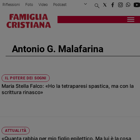
Riflessioni
Foto
Video
Podcast
Privacy Policy
Chi siamo
Contatti
Pubblicità
Attualità
Registrati
Redazione
Italia
Cronaca
Antonio G. Malafarina
Politica
Mondo
Economia
Legalità
IL POTERE DEI SOGNI
e
Maria Stella Falco: «Ho la tetraparesi spastica, ma con la
giustizia
scrittura rinasco»
Sport
Interviste
Papa
Papa
ATTUALITÀ
«Quanta rabbia per mio figlio epilettico. Ma lui è la cosa