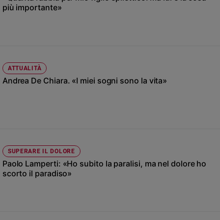
Chiesa
più importante»
Chiesa
Fede
e
spiritualità
ATTUALITÀ
Santi
Andrea De Chiara. «I miei sogni sono la vita»
Devozione
e
fede
Parola
del
giorno
Santo
SUPERARE IL DOLORE
del
Paolo Lamperti: «Ho subito la paralisi, ma nel dolore ho
giorno
scorto il paradiso»
Società
e
valori