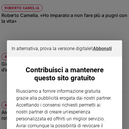
Ambiente
ROBERTO CAMELIA
e
Roberto Camelia. «Ho imparato a non fare più a pugni con
Creato
la vita»
Volontariato
Diritti
Aziende
di
In alternativa, prova la versione digitale!
|
Abbonati
valore
ATTUALITÀ
Caso
Giovanna Romanato, sorridere alla vita in un polmone
della
Contribuisci a mantenere
d’acciaio
settimana
questo sito gratuito
Migranti
Diversità
Riusciamo a fornire informazione gratuita
e
inclusione
grazie alla pubblicità erogata dai nostri partner.
Accettando i consensi richiesti permetti ai
Costume
ALESSANDRO CIPRIANI
nostri partner di creare un'esperienza
Alessandro Cipriani: «In giro per il mondo in sedia a
Cultura
rotelle»
personalizzata ed offrirti un miglior servizio.
e
Avrai comunque la possibilità di revocare il
spettacoli