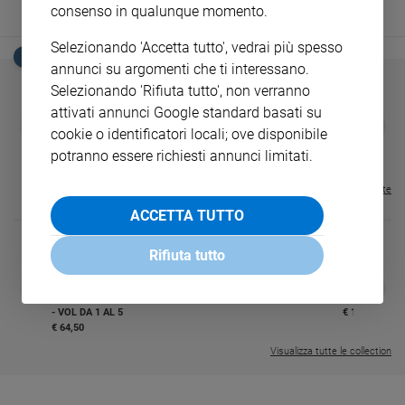
consenso in qualunque momento.
Sanremo
2026
Selezionando 'Accetta tutto', vedrai più spesso
EDICOLA SAN PAOLO
Cinema,
annunci su argomenti che ti interessano.
Tv
Selezionando 'Rifiuta tutto', non verranno
e
attivati annunci Google standard basati su
GBABY
FAMIGLIA CRISTIANA
GBABY DIGITA
streaming
❮
❯
cookie o identificatori locali; ove disponibile
€ 34,80
€ 21,90
€ 104,00
€ 83,00
ABBONAMEN
37%
20%
Libri
€ 16,99
potranno essere richiesti annunci limitati.
Musica
Visualizza tutte le riviste
Arte
ACCETTA TUTTO
Famiglia
ed
Rifiuta tutto
educazione
DIARIO G 2026-27
COLLANA ARS
❮
❯
Genitori
LE GRANDI BASILICHE ITALIANE
€ 8,90
1 - 2
- € 8,90
e
- VOL DA 1 AL 5
€ 18,50
€ 64,50
figli
Visualizza tutte le collection
Nonni
Coppia
Scuola