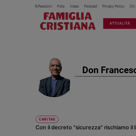
Riflessioni
Foto
Video
Podcast
Privacy Policy
Chi
Attualità
ATTUALITÀ
Italia
Cronaca
Politica
Mondo
Economia
Don Frances
Legalità
e
giustizia
Sport
Interviste
Papa
CARITAS
Papa
Con il decreto "sicurezza" rischiamo il 