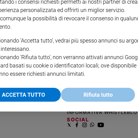
tando i consensi richiesti permetti ai nostri partner di crea
perienza personalizzata ed offrirti un miglior servizio.
COLLANA ARSENIO LUPIN
QUID+ ALLENIAMO
VOL. 1 - 2
MAGNIFICA HUMANITAS -
L'INTELLIGENZA
PRE
 comunque la possibilità di revocare il consenso in qualu
€ 18,50
ENCICLICA PAPALE
€ 27,50
SANT
nto.
€ 2,90
A 10
€ 24
ionando 'Accetta tutto', vedrai più spesso annunci su arg
i interessano.
ionando 'Rifiuta tutto', non verranno attivati annunci Goog
ard basati su cookie o identificatori locali; ove disponibile
nno essere richiesti annunci limitati.
NOTE LEGALI
ACCETTA TUTTO
Rifiuta tutto
PAOLO
PRIVACY POLICY
INFORMATIVA WHISTLEBL
SOCIAL