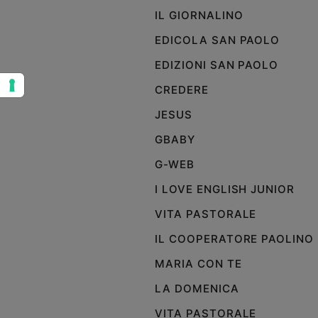
IL GIORNALINO
Sanremo
2026
EDICOLA SAN PAOLO
Cinema,
EDIZIONI SAN PAOLO
Tv
e
CREDERE
streaming
JESUS
Libri
Musica
GBABY
Arte
G-WEB
Famiglia
I LOVE ENGLISH JUNIOR
ed
educazione
VITA PASTORALE
Genitori
IL COOPERATORE PAOLINO
e
figli
MARIA CON TE
Nonni
LA DOMENICA
Coppia
VITA PASTORALE
Scuola