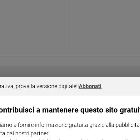
nativa, prova la versione digitale!
|
Abbonati
I LOVE ENGLISH JUNIOR
CREDERE
IL G
GBABY DIGITALE -
€ 69,00
€ 43,90
€ 98,80
€ 49,90
€ 11
35%
49%
ABBONAMENTO ANNUALE
€ 16,99
ontribuisci a mantenere questo sito gratui
iamo a fornire informazione gratuita grazie alla pubblicità
ta dai nostri partner.