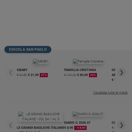
Policy
Chi
siamo
Contatti
EDICOLA SAN PAOLO
Pubblicità
GBABY
FAMIGLIA CRISTIANA
GBABY DIGITA
❮
❯
€ 34,80
€ 21,90
€ 104,00
€ 83,00
ABBONAMEN
Registrati
37%
20%
€ 16,99
Redazione
Visualizza tutte le riviste
Social
DIARIO G 2026-27
COLLANA ARS
❮
❯
LE GRANDI BASILICHE ITALIANE
€ 8,90
1 - 2
- € 8,90