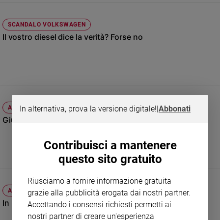
Sanremo
2026
SCANDALO VOLKSWAGEN
Cinema,
Il vostro diesel dice la verità? Forse no
Tv
e
streaming
Libri
Musica
Arte
In alternativa, prova la versione digitale!
|
Abbonati
ATTUALITÀ
Giuseppe Berta: «Così Marchionne punta a Gm»
Famiglia
ed
Contribuisci a mantenere
educazione
questo sito gratuito
Genitori
e
figli
Riusciamo a fornire informazione gratuita
AUTO
grazie alla pubblicità erogata dai nostri partner.
Nonni
In Usa matrimonio di interesse tra Fiat e sindacato
Accettando i consensi richiesti permetti ai
Coppia
nostri partner di creare un'esperienza
Scuola