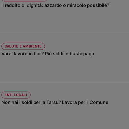
Ambiente
Il reddito di dignità: azzardo o miracolo possibile?
e
Creato
Volontariato
Diritti
Aziende
di
SALUTE E AMBIENTE
valore
Vai al lavoro in bici? Più soldi in busta paga
Caso
della
settimana
Migranti
Diversità
e
ENTI LOCALI
inclusione
Non hai i soldi per la Tarsu? Lavora per il Comune
Costume
Cultura
e
spettacoli