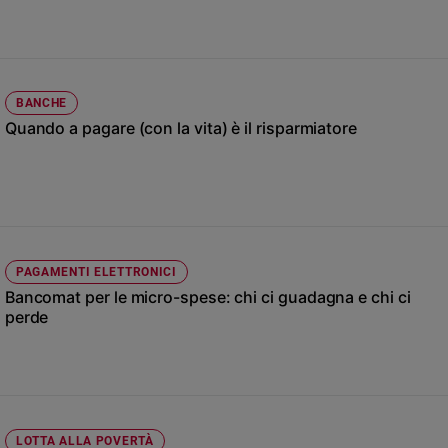
Chiesa
Chiesa
Fede
e
BANCHE
spiritualità
Quando a pagare (con la vita) è il risparmiatore
Santi
Devozione
e
fede
Parola
del
PAGAMENTI ELETTRONICI
giorno
Bancomat per le micro-spese: chi ci guadagna e chi ci
Santo
perde
del
giorno
Società
e
valori
LOTTA ALLA POVERTÀ