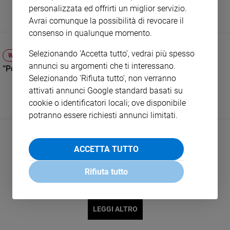
personalizzata ed offrirti un miglior servizio.
e
giovani
Avrai comunque la possibilità di revocare il
consenso in qualunque momento.
Adolescenza
Bioetica
Selezionando 'Accetta tutto', vedrai più spesso
WELFARE
annunci su argomenti che ti interessano.
“Povertà, ecco cosa chiediamo al Governo”
Selezionando 'Rifiuta tutto', non verranno
Vai
attivati annunci Google standard basati su
cookie o identificatori locali; ove disponibile
potranno essere richiesti annunci limitati.
Riflessioni
Foto
ACCETTA TUTTO
Rifiuta tutto
Video
Podcast
LEGGI ALTRO
Privacy