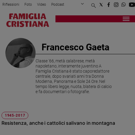
Riflessioni
Foto
Video
Podcast
Privacy Policy
Chi siamo
Contatti
Pubblicità
Attualità
Registrati
Redazione
Italia
Cronaca
Francesco Gaeta
Politica
Mondo
Classe '66, metà calabrese, metà
Economia
napoletano, interamente juventino A
Legalità
Famiglia Cristiana è stato caporedattore
centrale, dopo svariati anni tra Donna
e
Moderna, Panorama e Sole 24 Ore. Nel
giustizia
tempo libero legge, nuota, blatera di calcio
Sport
e fa documentari o fotografie.
Interviste
Papa
1945-2017
Resistenza, anche i cattolici salivano in montagna
Papa