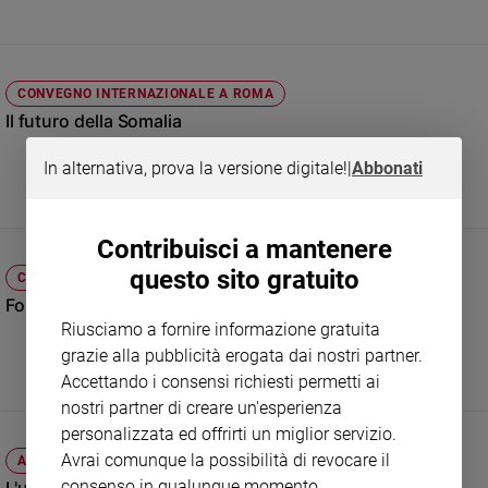
Sanremo
2026
Cinema,
CONVEGNO INTERNAZIONALE A ROMA
Tv
Il futuro della Somalia
e
streaming
In alternativa, prova la versione digitale!
|
Abbonati
Libri
Musica
Arte
Contribuisci a mantenere
questo sito gratuito
COOPERAZIONE INTERNAZIONALE
Famiglia
ed
Fores, quando salute significa sviluppo
educazione
Riusciamo a fornire informazione gratuita
grazie alla pubblicità erogata dai nostri partner.
Genitori
e
Accettando i consensi richiesti permetti ai
figli
nostri partner di creare un'esperienza
Nonni
personalizzata ed offrirti un miglior servizio.
Coppia
Avrai comunque la possibilità di revocare il
ACQUA, EMERGENZA GLOBALE
consenso in qualunque momento.
Scuola