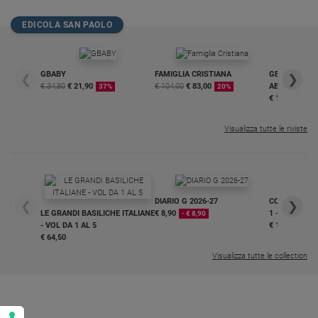
Policy
EDICOLA SAN PAOLO
Chi
GBABY
FAMIGLIA CRISTIANA
GBABY DIGITA
siamo
❮
❯
€ 34,80
€ 21,90
€ 104,00
€ 83,00
ABBONAMEN
37%
20%
€ 16,99
Contatti
Visualizza tutte le riviste
Pubblicità
Registrati
DIARIO G 2026-27
COLLANA ARS
❮
❯
LE GRANDI BASILICHE ITALIANE
€ 8,90
1 - 2
- € 8,90
Redazione
- VOL DA 1 AL 5
€ 18,50
€ 64,50
Visualizza tutte le collection
Social