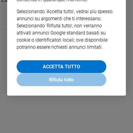
L'ultimo viaggio di Letikiros
e
Selezionando 'Accetta tutto', vedrai più spesso
giovani
annunci su argomenti che ti interessano.
Adolescenza
Selezionando 'Rifiuta tutto', non verranno
Bioetica
attivati annunci Google standard basati su
cookie o identificatori locali; ove disponibile
potranno essere richiesti annunci limitati.
Vai
ACCETTA TUTTO
Riflessioni
Rifiuta tutto
LEGGI ALTRO
Foto
Video
Podcast
Privacy