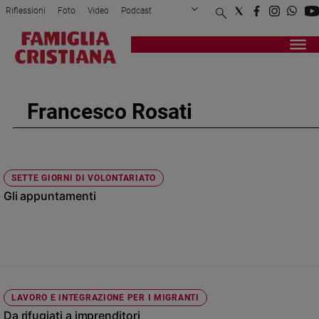
Riflessioni
Foto
Video
Podcast
Privacy Policy
Chi siamo
Contatti
Pubblicità
Attualità
Registrati
Redazione
Italia
Cronaca
Francesco Rosati
Politica
Mondo
Economia
Legalità
SETTE GIORNI DI VOLONTARIATO
e
Gli appuntamenti
giustizia
Sport
Interviste
Papa
Papa
LAVORO E INTEGRAZIONE PER I MIGRANTI
Da rifugiati a imprenditori