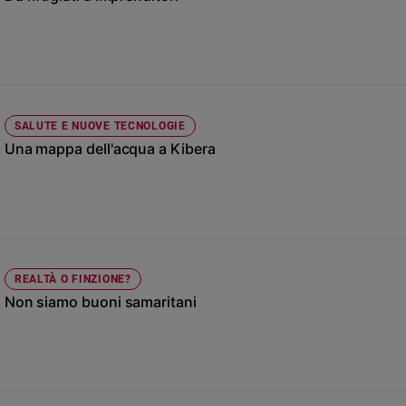
Chiesa
Chiesa
Fede
e
spiritualità
SALUTE E NUOVE TECNOLOGIE
Santi
Una mappa dell'acqua a Kibera
Devozione
e
fede
Parola
del
giorno
Santo
REALTÀ O FINZIONE?
del
Non siamo buoni samaritani
giorno
Società
e
valori