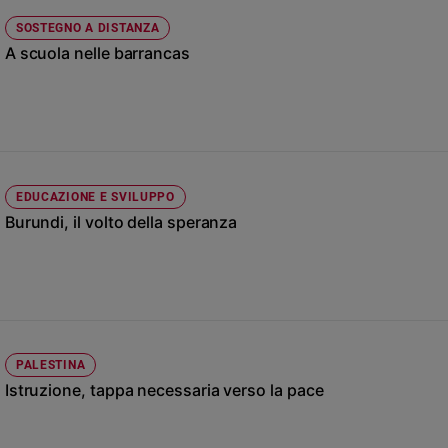
Ambiente
SOSTEGNO A DISTANZA
e
A scuola nelle barrancas
Creato
Volontariato
Diritti
Aziende
di
valore
EDUCAZIONE E SVILUPPO
Caso
Burundi, il volto della speranza
della
settimana
Migranti
Diversità
e
inclusione
Costume
PALESTINA
Istruzione, tappa necessaria verso la pace
Cultura
e
spettacoli