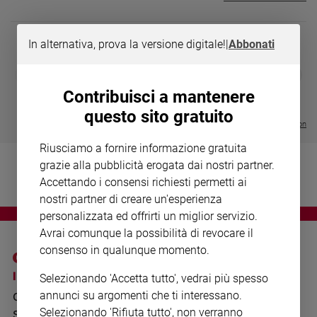
Chiesa
Chiesa
In alternativa, prova la versione digitale!
|
Abbonati
Fede
e
DIARIO G 2026-27
COLLANA ARS
❮
❯
spiritualità
LE GRANDI BASILICHE ITALIANE
€ 8,90
1 - 2
- € 8,90
Contribuisci a mantenere
- VOL DA 1 AL 5
€ 18,50
Santi
€ 64,50
questo sito gratuito
Devozione
Visualizza tutte le collection
e
Riusciamo a fornire informazione gratuita
fede
grazie alla pubblicità erogata dai nostri partner.
Parola
Accettando i consensi richiesti permetti ai
del
nostri partner di creare un'esperienza
giorno
personalizzata ed offrirti un miglior servizio.
Santo
Avrai comunque la possibilità di revocare il
del
giorno
consenso in qualunque momento.
I SITI SAN PAOLO
NOTE LEGALI
Selezionando 'Accetta tutto', vedrai più spesso
Società
e
annunci su argomenti che ti interessano.
GRUPPO EDITORIALE
PRIVACY POLICY
valori
Selezionando 'Rifiuta tutto', non verranno
SAN PAOLO