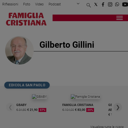
Riflessioni
Foto
Video
Podcast
Privacy Policy
Chi siamo
Contatti
Pubblicità
Attualità
Registrati
Redazione
Italia
Cronaca
Gilberto Gillini
Politica
Mondo
Economia
Legalità
e
giustizia
EDICOLA SAN PAOLO
Sport
Interviste
GBABY
FAMIGLIA CRISTIANA
GBABY DIGITA
Papa
❮
❯
€ 34,80
€ 21,90
€ 104,00
€ 83,00
ABBONAMEN
37%
20%
€ 16,99
Papa
Visualizza tutte le riviste