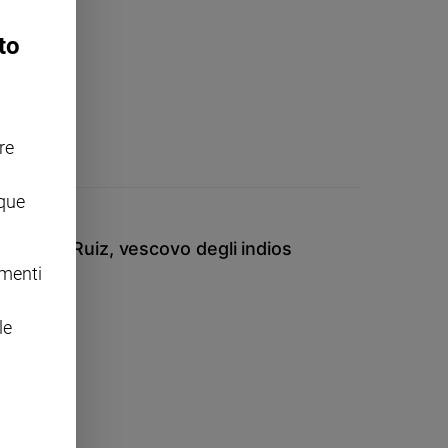
to
re
nque
 Samuel Ruiz, vescovo degli indios
omenti
le