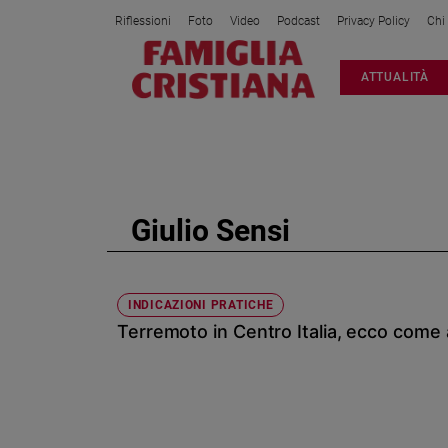
Riflessioni
Foto
Video
Podcast
Privacy Policy
Chi
Attualità
ATTUALITÀ
Italia
Cronaca
Politica
Mondo
Economia
Giulio Sensi
Legalità
e
giustizia
Sport
INDICAZIONI PRATICHE
Terremoto in Centro Italia, ecco come 
Interviste
Papa
Papa