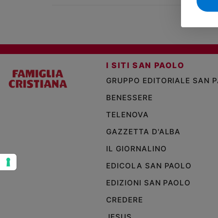
Sanremo
2026
Cinema,
Tv
e
I SITI SAN PAOLO
streaming
Libri
GRUPPO EDITORIALE SAN 
Musica
BENESSERE
Arte
TELENOVA
Famiglia
GAZZETTA D'ALBA
ed
educazione
IL GIORNALINO
Genitori
EDICOLA SAN PAOLO
e
figli
EDIZIONI SAN PAOLO
Nonni
CREDERE
Coppia
JESUS
Scuola