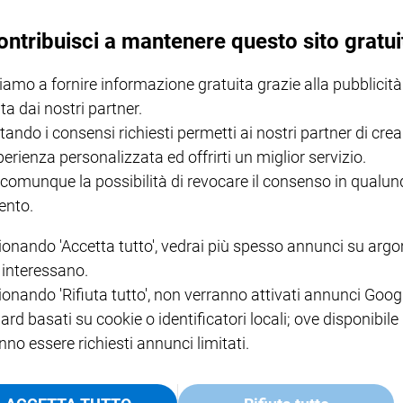
ontribuisci a mantenere questo sito gratui
iamo a fornire informazione gratuita grazie alla pubblicità
ta dai nostri partner.
tando i consensi richiesti permetti ai nostri partner di crea
perienza personalizzata ed offrirti un miglior servizio.
 comunque la possibilità di revocare il consenso in qualu
CHIESA
nto.
e per troppe famiglie
Francesco sulla tomba di
ionando 'Accetta tutto', vedrai più spesso annunci su arg
i interessano.
ionando 'Rifiuta tutto', non verranno attivati annunci Goog
ard basati su cookie o identificatori locali; ove disponibile
nno essere richiesti annunci limitati.