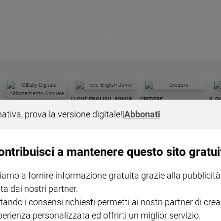
I LOVE ENGLISH JUNIOR
CREDERE
IL G
GBABY DIGITALE -
€ 69,00
€ 43,90
€ 98,80
€ 49,90
€ 11
35%
49%
nativa, prova la versione digitale!
|
Abbonati
ABBONAMENTO ANNUALE
€ 16,99
ontribuisci a mantenere questo sito gratui
iamo a fornire informazione gratuita grazie alla pubblicità
ta dai nostri partner.
COLLANA ARSENIO LUPIN
QUID+ ALLENIAMO
tando i consensi richiesti permetti ai nostri partner di crea
VOL. 1 - 2
MAGNIFICA HUMANITAS -
L'INTELLIGENZA
PRE
€ 18,50
ENCICLICA PAPALE
€ 27,50
SANT
perienza personalizzata ed offrirti un miglior servizio.