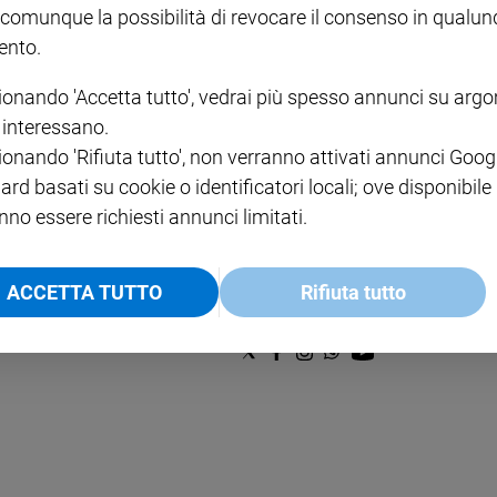
€ 2,90
A 10
 comunque la possibilità di revocare il consenso in qualu
€ 24
nto.
ionando 'Accetta tutto', vedrai più spesso annunci su arg
i interessano.
ionando 'Rifiuta tutto', non verranno attivati annunci Goog
ard basati su cookie o identificatori locali; ove disponibile
nno essere richiesti annunci limitati.
NOTE LEGALI
PAOLO
PRIVACY POLICY
ACCETTA TUTTO
Rifiuta tutto
INFORMATIVA WHISTLEBL
SOCIAL