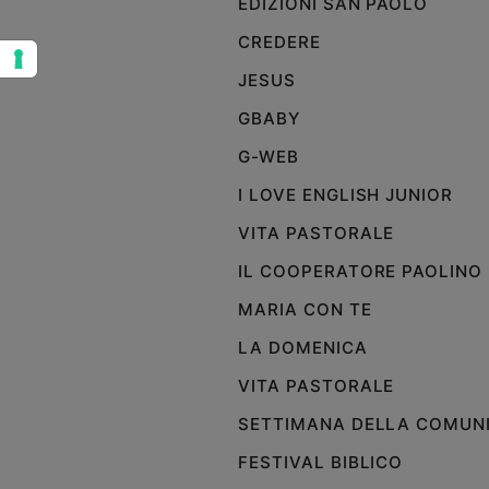
EDIZIONI SAN PAOLO
Sanremo
CREDERE
2026
JESUS
Cinema,
Tv
GBABY
e
streaming
G-WEB
Libri
I LOVE ENGLISH JUNIOR
Musica
VITA PASTORALE
Arte
IL COOPERATORE PAOLINO
Famiglia
ed
MARIA CON TE
educazione
LA DOMENICA
Genitori
e
VITA PASTORALE
figli
SETTIMANA DELLA COMUN
Nonni
Coppia
FESTIVAL BIBLICO
Scuola