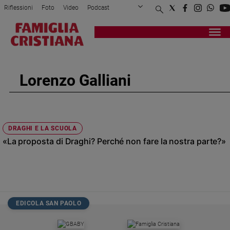
Riflessioni
Foto
Video
Podcast
Privacy Policy
Chi siamo
Contatti
Pubblicità
Attualità
Registrati
Redazione
Italia
Cronaca
Lorenzo Galliani
Politica
Mondo
Economia
Legalità
DRAGHI E LA SCUOLA
e
«La proposta di Draghi? Perché non fare la nostra parte?»
giustizia
Sport
Interviste
Papa
EDICOLA SAN PAOLO
Papa