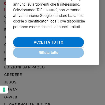
Ambiente
annunci su argomenti che ti interessano.
e
I SITI SAN PAOLO
NOTE LEGALI
Selezionando 'Rifiuta tutto', non verranno
Creato
attivati annunci Google standard basati su
GRUPPO EDITORIALE
PRIVACY POLICY
Volontariato
cookie o identificatori locali; ove disponibile
SAN PAOLO
INFORMATIVA
Diritti
potranno essere richiesti annunci limitati.
BENESSERE
WHISTLEBLOWING
Aziende
SOCIAL
di
TELENOVA
valore
ACCETTA TUTTO
GAZZETTA D'ALBA
Caso
IL GIORNALINO
della
Rifiuta tutto
settimana
EDICOLA SAN PAOLO
Migranti
EDIZIONI SAN PAOLO
Diversità
e
CREDERE
inclusione
JESUS
Costume
GBABY
Cultura
G-WEB
e
spettacoli
I LOVE ENGLISH JUNIOR