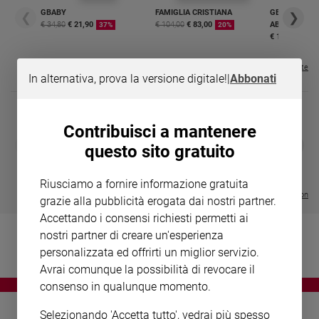
Chiesa
GBABY
FAMIGLIA CRISTIANA
GBABY DIGITA
❮
❯
Chiesa
€ 34,80
€ 21,90
€ 104,00
€ 83,00
ABBONAMEN
37%
20%
€ 16,99
Fede
e
Visualizza tutte le riviste
In alternativa, prova la versione digitale!
|
Abbonati
spiritualità
Santi
Devozione
Contribuisci a mantenere
e
DIARIO G 2026-27
COLLANA ARS
❮
❯
questo sito gratuito
fede
LE GRANDI BASILICHE ITALIANE
€ 8,90
1 - 2
- € 8,90
- VOL DA 1 AL 5
€ 18,50
Parola
€ 64,50
Riusciamo a fornire informazione gratuita
del
Visualizza tutte le collection
grazie alla pubblicità erogata dai nostri partner.
giorno
Accettando i consensi richiesti permetti ai
Santo
nostri partner di creare un'esperienza
del
giorno
personalizzata ed offrirti un miglior servizio.
Avrai comunque la possibilità di revocare il
Società
consenso in qualunque momento.
e
valori
Selezionando 'Accetta tutto', vedrai più spesso