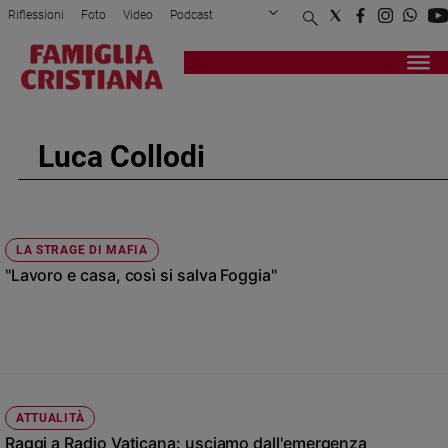
Riflessioni
Foto
Video
Podcast
Privacy Policy
Chi siamo
Contatti
Pubblicità
Attualità
Registrati
Redazione
Italia
Cronaca
Luca Collodi
Politica
Mondo
Economia
Legalità
LA STRAGE DI MAFIA
e
"Lavoro e casa, così si salva Foggia"
giustizia
Sport
Interviste
Papa
Papa
ATTUALITÀ
Raggi a Radio Vaticana: usciamo dall'emergenza