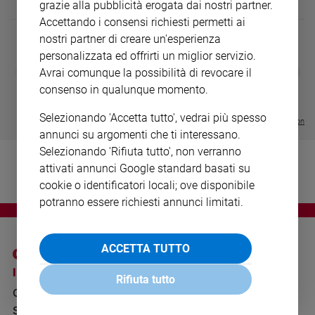
grazie alla pubblicità erogata dai nostri partner.
Ambiente
Accettando i consensi richiesti permetti ai
e
nostri partner di creare un'esperienza
Creato
personalizzata ed offrirti un miglior servizio.
Volontariato
DIARIO G 2026-27
COLLANA ARS
❮
❯
Avrai comunque la possibilità di revocare il
Diritti
LE GRANDI BASILICHE ITALIANE
€ 8,90
1 - 2
- € 8,90
consenso in qualunque momento.
- VOL DA 1 AL 5
€ 18,50
Aziende
€ 64,50
di
Selezionando 'Accetta tutto', vedrai più spesso
Visualizza tutte le collection
valore
annunci su argomenti che ti interessano.
Caso
Selezionando 'Rifiuta tutto', non verranno
della
attivati annunci Google standard basati su
settimana
cookie o identificatori locali; ove disponibile
Migranti
potranno essere richiesti annunci limitati.
Diversità
e
inclusione
ACCETTA TUTTO
Costume
I SITI SAN PAOLO
NOTE LEGALI
Rifiuta tutto
Cultura
GRUPPO EDITORIALE
PRIVACY POLICY
e
SAN PAOLO
spettacoli