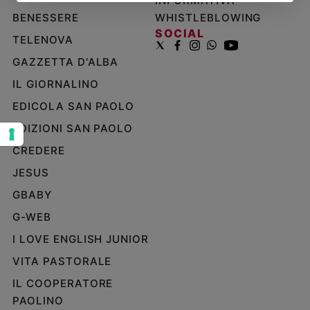
INFORMATIVA
BENESSERE
WHISTLEBLOWING
Sanremo
SOCIAL
2026
TELENOVA
Cinema,
GAZZETTA D'ALBA
Tv
e
IL GIORNALINO
streaming
EDICOLA SAN PAOLO
Libri
EDIZIONI SAN PAOLO
Musica
Arte
CREDERE
JESUS
Famiglia
ed
GBABY
educazione
G-WEB
Genitori
I LOVE ENGLISH JUNIOR
e
figli
VITA PASTORALE
Nonni
IL COOPERATORE
Coppia
PAOLINO
Scuola