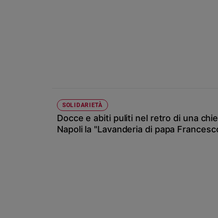
Chiesa
Chiesa
Fede
e
spiritualità
Santi
Devozione
e
fede
SOLIDARIETÀ
Docce e abiti puliti nel retro di una chi
Parola
del
Napoli la "Lavanderia di papa Francesc
giorno
Santo
del
giorno
Società
e
valori