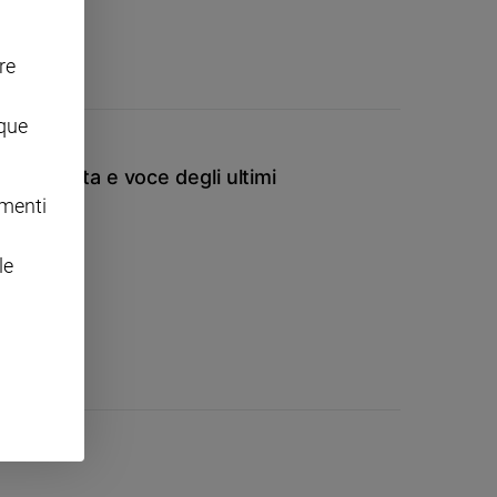
re
nque
iornalista e voce degli ultimi
omenti
le