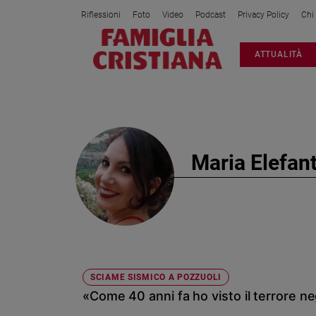
Riflessioni
Foto
Video
Podcast
Privacy Policy
Chi
Attualità
ATTUALITÀ
Italia
Cronaca
Politica
Mondo
Economia
Maria Elefan
Legalità
e
giustizia
Sport
Interviste
Papa
SCIAME SISMICO A POZZUOLI
Papa
«Come 40 anni fa ho visto il terrore ne