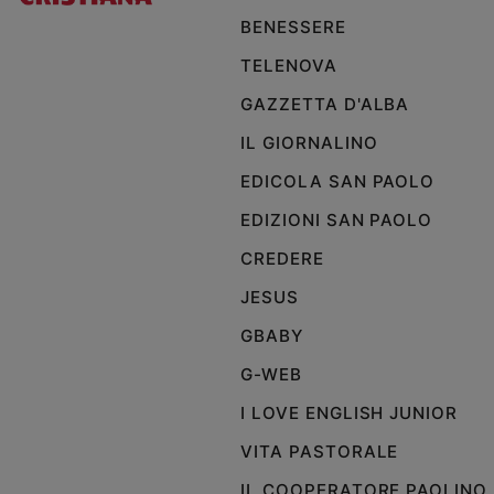
BENESSERE
Policy
TELENOVA
Chi
GAZZETTA D'ALBA
siamo
IL GIORNALINO
EDICOLA SAN PAOLO
Contatti
EDIZIONI SAN PAOLO
Pubblicità
CREDERE
Registrati
JESUS
GBABY
Redazione
G-WEB
I LOVE ENGLISH JUNIOR
Social
VITA PASTORALE
IL COOPERATORE PAOLINO