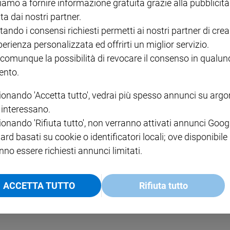
iamo a fornire informazione gratuita grazie alla pubblicità
ta dai nostri partner.
tando i consensi richiesti permetti ai nostri partner di crea
perienza personalizzata ed offrirti un miglior servizio.
 comunque la possibilità di revocare il consenso in qualu
LUTTO
nto.
Addio a Massimo Milone, g
ionando 'Accetta tutto', vedrai più spesso annunci su arg
i interessano.
ionando 'Rifiuta tutto', non verranno attivati annunci Goog
ard basati su cookie o identificatori locali; ove disponibile
nno essere richiesti annunci limitati.
ACCETTA TUTTO
Rifiuta tutto