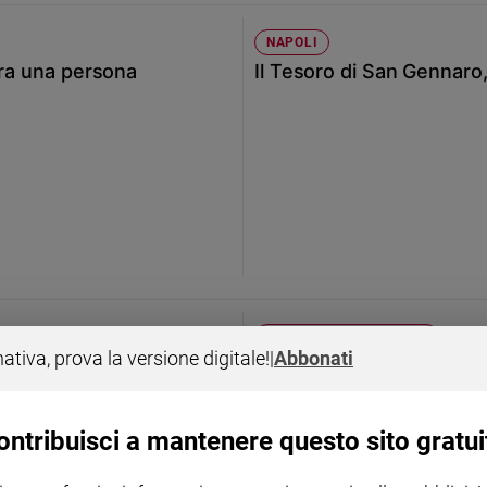
NAPOLI
tra una persona
Il Tesoro di San Gennaro,
LO STUPRO DI CAIVANO
nativa, prova la versione digitale!
|
Abbonati
Ora lavoriamo al
«Cara premier, benvenut
ontribuisci a mantenere questo sito gratui