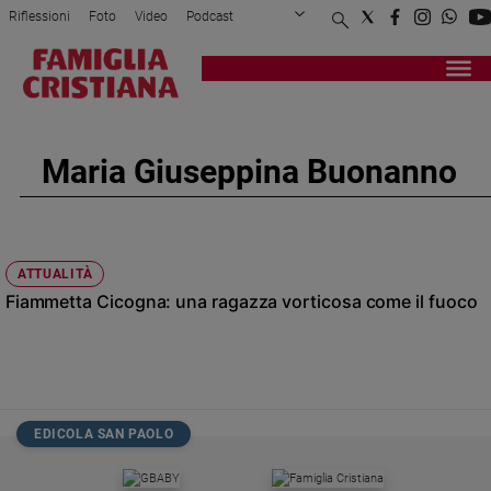
Riflessioni
Foto
Video
Podcast
Privacy Policy
Chi siamo
Contatti
Pubblicità
Attualità
Registrati
Redazione
Italia
Cronaca
Maria Giuseppina Buonanno
Politica
Mondo
Economia
Legalità
ATTUALITÀ
e
Fiammetta Cicogna: una ragazza vorticosa come il fuoco
giustizia
Sport
Interviste
Papa
EDICOLA SAN PAOLO
Papa