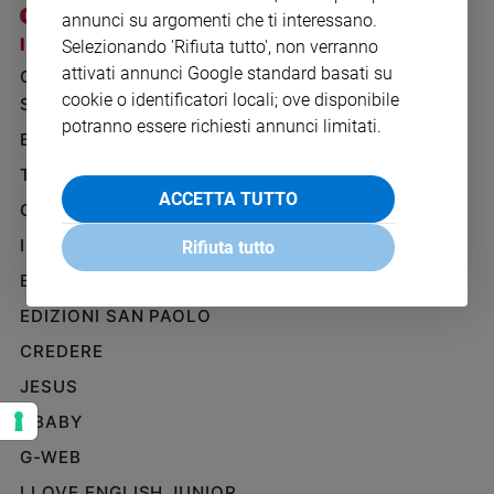
Ambiente
annunci su argomenti che ti interessano.
e
I SITI SAN PAOLO
NOTE LEGALI
Selezionando 'Rifiuta tutto', non verranno
Creato
attivati annunci Google standard basati su
GRUPPO EDITORIALE
PRIVACY POLICY
Volontariato
cookie o identificatori locali; ove disponibile
SAN PAOLO
INFORMATIVA
Diritti
potranno essere richiesti annunci limitati.
BENESSERE
WHISTLEBLOWING
Aziende
SOCIAL
di
TELENOVA
valore
ACCETTA TUTTO
GAZZETTA D'ALBA
Caso
IL GIORNALINO
della
Rifiuta tutto
settimana
EDICOLA SAN PAOLO
Migranti
EDIZIONI SAN PAOLO
Diversità
e
CREDERE
inclusione
JESUS
Costume
GBABY
Cultura
G-WEB
e
spettacoli
I LOVE ENGLISH JUNIOR