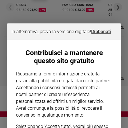
Chiesa
GBABY
FAMIGLIA CRISTIANA
GBABY DIGITA
❮
❯
Chiesa
€ 34,80
€ 21,90
€ 104,00
€ 83,00
ABBONAMEN
37%
20%
€ 16,99
Fede
e
Visualizza tutte le riviste
In alternativa, prova la versione digitale!
|
Abbonati
spiritualità
Santi
Devozione
Contribuisci a mantenere
e
DIARIO G 2026-27
COLLANA ARS
❮
❯
questo sito gratuito
fede
LE GRANDI BASILICHE ITALIANE
€ 8,90
1 - 2
- € 8,90
- VOL DA 1 AL 5
€ 18,50
Parola
€ 64,50
Riusciamo a fornire informazione gratuita
del
Visualizza tutte le collection
grazie alla pubblicità erogata dai nostri partner.
giorno
Accettando i consensi richiesti permetti ai
Santo
nostri partner di creare un'esperienza
del
giorno
personalizzata ed offrirti un miglior servizio.
Avrai comunque la possibilità di revocare il
Società
consenso in qualunque momento.
e
valori
Selezionando 'Accetta tutto', vedrai più spesso