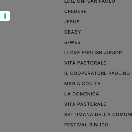
EDIZIONI SAN PAOLO
Sanremo
CREDERE
2026
JESUS
Cinema,
Tv
GBABY
e
streaming
G-WEB
Libri
I LOVE ENGLISH JUNIOR
Musica
VITA PASTORALE
Arte
IL COOPERATORE PAOLINO
Famiglia
ed
MARIA CON TE
educazione
LA DOMENICA
Genitori
e
VITA PASTORALE
figli
SETTIMANA DELLA COMUN
Nonni
Coppia
FESTIVAL BIBLICO
Scuola