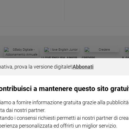
I LOVE ENGLISH JUNIOR
CREDERE
IL G
GBABY DIGITALE -
€ 69,00
€ 43,90
€ 98,80
€ 49,90
€ 11
35%
49%
nativa, prova la versione digitale!
|
Abbonati
ABBONAMENTO ANNUALE
€ 16,99
ontribuisci a mantenere questo sito gratui
iamo a fornire informazione gratuita grazie alla pubblicità
ta dai nostri partner.
COLLANA ARSENIO LUPIN
QUID+ ALLENIAMO
tando i consensi richiesti permetti ai nostri partner di crea
VOL. 1 - 2
MAGNIFICA HUMANITAS -
L'INTELLIGENZA
PRE
€ 18,50
ENCICLICA PAPALE
€ 27,50
SANT
perienza personalizzata ed offrirti un miglior servizio.