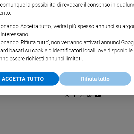
€ 2,90
A 10
 comunque la possibilità di revocare il consenso in qualu
€ 24
nto.
ionando 'Accetta tutto', vedrai più spesso annunci su arg
i interessano.
ionando 'Rifiuta tutto', non verranno attivati annunci Goog
ard basati su cookie o identificatori locali; ove disponibile
nno essere richiesti annunci limitati.
NOTE LEGALI
PAOLO
PRIVACY POLICY
ACCETTA TUTTO
Rifiuta tutto
INFORMATIVA WHISTLEBL
SOCIAL