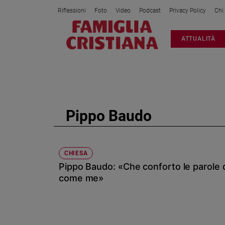
Riflessioni
Foto
Video
Podcast
Privacy Policy
Chi
Attualità
ATTUALITÀ
Italia
Cronaca
Politica
Mondo
Economia
Pippo Baudo
Legalità
e
giustizia
Sport
CHIESA
Pippo Baudo: «Che conforto le parole d
Interviste
come me»
Papa
Papa