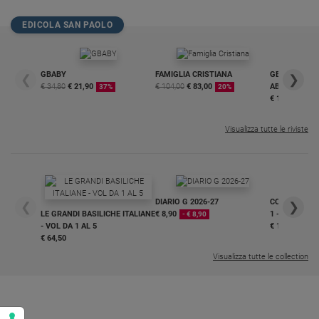
Policy
EDICOLA SAN PAOLO
Chi
GBABY
FAMIGLIA CRISTIANA
GBABY DIGITA
siamo
❮
❯
€ 34,80
€ 21,90
€ 104,00
€ 83,00
ABBONAMEN
37%
20%
€ 16,99
Contatti
Visualizza tutte le riviste
Pubblicità
Registrati
DIARIO G 2026-27
COLLANA ARS
❮
❯
LE GRANDI BASILICHE ITALIANE
€ 8,90
1 - 2
- € 8,90
Redazione
- VOL DA 1 AL 5
€ 18,50
€ 64,50
Visualizza tutte le collection
Social