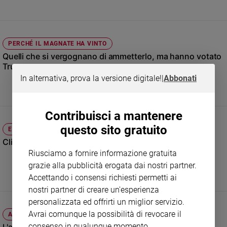
Sanremo
2026
Cinema,
PERCHÉ IL MAGNATE HA VINTO
Tv
Quelli che si vergognano di ammetterlo, ma hanno votato
e
Trump
streaming
In alternativa, prova la versione digitale!
|
Abbonati
Libri
Musica
Arte
Contribuisci a mantenere
questo sito gratuito
ELEZIONI USA
Famiglia
ed
Clinton contro Trump, la resa dei conti
educazione
Riusciamo a fornire informazione gratuita
grazie alla pubblicità erogata dai nostri partner.
Genitori
e
Accettando i consensi richiesti permetti ai
figli
nostri partner di creare un'esperienza
Nonni
personalizzata ed offrirti un miglior servizio.
Coppia
Avrai comunque la possibilità di revocare il
ATTUALITÀ
consenso in qualunque momento.
Scuola