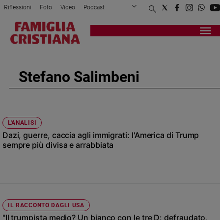
Riflessioni
Foto
Video
Podcast
Privacy Policy
Chi siamo
Contatti
Pubblicità
Attualità
Registrati
Redazione
Italia
Cronaca
Stefano Salimbeni
Politica
Mondo
Economia
Legalità
L'ANALISI
e
Dazi, guerre, caccia agli immigrati: l'America di Trump
giustizia
sempre più divisa e arrabbiata
Sport
Interviste
Papa
Papa
IL RACCONTO DAGLI USA
"Il trumpista medio? Un bianco con le tre D: defraudato,