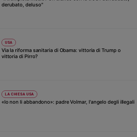
Chiesa
derubato, deluso"
Chiesa
Fede
e
spiritualità
USA
Santi
Via la riforma sanitaria di Obama: vittoria di Trump o
Devozione
vittoria di Pirro?
e
fede
Parola
del
giorno
Santo
LA CHIESA USA
del
«Io non li abbandono»: padre Volmar, l'angelo degli illegali
giorno
Società
e
valori