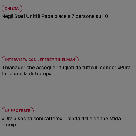
Ambiente
CHIESA
e
Negli Stati Uniti il Papa piace a 7 persone su 10
Creato
Volontariato
Diritti
Aziende
di
valore
INTERVISTA CON JEFFREY THIELMAN
Caso
Il manager che accoglie rifugiati da tutto il mondo: «Pura
della
follia quella di Trump»
settimana
Migranti
Diversità
e
inclusione
Costume
LE PROTESTE
«Ora bisogna combattere». L'onda delle donne sfida
Cultura
Trump
e
spettacoli