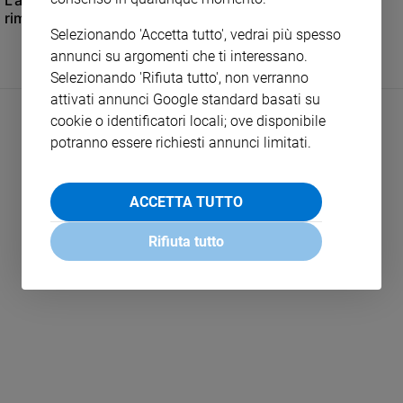
L'analisi dagli Stati Uniti: per Trump e Clinton trionfo
e
rimandato
Selezionando 'Accetta tutto', vedrai più spesso
giovani
annunci su argomenti che ti interessano.
Adolescenza
Selezionando 'Rifiuta tutto', non verranno
Bioetica
attivati annunci Google standard basati su
cookie o identificatori locali; ove disponibile
potranno essere richiesti annunci limitati.
Vai
ACCETTA TUTTO
Riflessioni
Rifiuta tutto
LEGGI ALTRO
Foto
Video
Podcast
Privacy