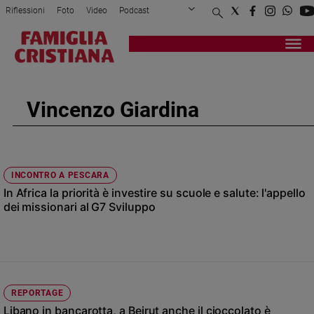
Riflessioni
Foto
Video
Podcast
Privacy Policy
Chi siamo
Contatti
Pubblicità
Attualità
Registrati
Redazione
Italia
Cronaca
Vincenzo Giardina
Politica
Mondo
Economia
Legalità
INCONTRO A PESCARA
e
In Africa la priorità è investire su scuole e salute: l'appello
giustizia
dei missionari al G7 Sviluppo
Sport
Interviste
Papa
Papa
REPORTAGE
Libano in bancarotta, a Beirut anche il cioccolato è