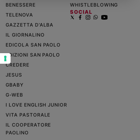
BENESSERE
WHISTLEBLOWING
Sanremo
SOCIAL
TELENOVA
2026
Cinema,
GAZZETTA D'ALBA
Tv
IL GIORNALINO
e
streaming
EDICOLA SAN PAOLO
Libri
EDIZIONI SAN PAOLO
Musica
CREDERE
Arte
JESUS
Famiglia
GBABY
ed
educazione
G-WEB
Genitori
I LOVE ENGLISH JUNIOR
e
VITA PASTORALE
figli
Nonni
IL COOPERATORE
Coppia
PAOLINO
Scuola