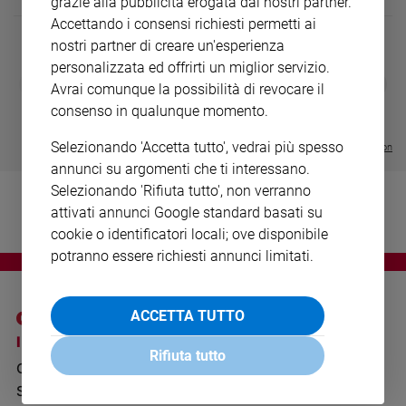
grazie alla pubblicità erogata dai nostri partner.
Ambiente
Accettando i consensi richiesti permetti ai
e
nostri partner di creare un'esperienza
Creato
personalizzata ed offrirti un miglior servizio.
Volontariato
DIARIO G 2026-27
COLLANA ARS
❮
❯
Avrai comunque la possibilità di revocare il
LE GRANDI BASILICHE ITALIANE
€ 8,90
1 - 2
- € 8,90
Diritti
- VOL DA 1 AL 5
€ 18,50
consenso in qualunque momento.
Aziende
€ 64,50
di
Selezionando 'Accetta tutto', vedrai più spesso
Visualizza tutte le collection
valore
annunci su argomenti che ti interessano.
Caso
Selezionando 'Rifiuta tutto', non verranno
della
attivati annunci Google standard basati su
settimana
cookie o identificatori locali; ove disponibile
Migranti
potranno essere richiesti annunci limitati.
Diversità
e
inclusione
ACCETTA TUTTO
Costume
I SITI SAN PAOLO
NOTE LEGALI
Rifiuta tutto
GRUPPO EDITORIALE
PRIVACY POLICY
Cultura
e
SAN PAOLO
INFORMATIVA
spettacoli