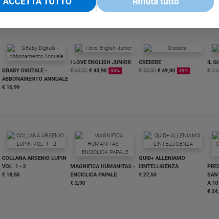
ACCETTA TUTTO
Rifiuta tutto
I LOVE ENGLISH JUNIOR
CREDERE
IL G
GBABY DIGITALE -
€ 69,00
€ 43,90
€ 98,80
€ 49,90
€ 11
35%
49%
ABBONAMENTO ANNUALE
€ 16,99
COLLANA ARSENIO LUPIN
QUID+ ALLENIAMO
VOL. 1 - 2
MAGNIFICA HUMANITAS -
L'INTELLIGENZA
PRE
€ 18,50
ENCICLICA PAPALE
€ 27,50
SANT
€ 2,90
A 10
€ 24