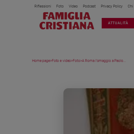
Riflessioni
Foto
Video
Podcast
Privacy Policy
Chi
Attualità
ATTUALITÀ
Italia
Cronaca
Politica
Mondo
Home page
>
Foto e video
>
Foto
>
A Roma l'omaggio a Paolo...
Economia
Legalità
MEDIA GALLERY
e
giustizia
Sport
Interviste
Papa
Papa