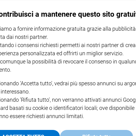
ontribuisci a mantenere questo sito gratui
iamo a fornire informazione gratuita grazie alla pubblicità
ta dai nostri partner.
tando i consensi richiesti permetti ai nostri partner di crea
perienza personalizzata ed offrirti un miglior servizio.
 comunque la possibilità di revocare il consenso in qualu
nto.
cinema hanno reso omaggio in queste ore a Paolo Villaggio al Teatro all'aperto della 
pomeriggio i funerali laici.
ionando 'Accetta tutto', vedrai più spesso annunci su arg
i interessano.
ionando 'Rifiuta tutto', non verranno attivati annunci Goog
ard basati su cookie o identificatori locali; ove disponibile
nno essere richiesti annunci limitati.
A Roma l'omaggio a Paolo Villaggio