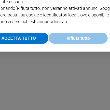
i interessano.
PAOLO
PRIVACY POLICY
ionando 'Rifiuta tutto', non verranno attivati annunci Goog
ard basati su cookie o identificatori locali; ove disponibile
INFORMATIVA WHISTLEBL
SOCIAL
nno essere richiesti annunci limitati.
ACCETTA TUTTO
Rifiuta tutto