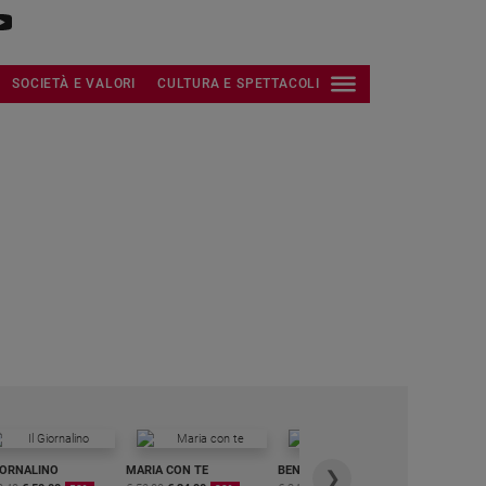
SOCIETÀ E VALORI
CULTURA E SPETTACOLI
IORNALINO
MARIA CON TE
BENESSERE
6 RIVISTE
❯