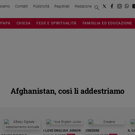
 siamo
Contatti
Pubblicità
Registrati
Redazione
PAPA
CHIESA
FEDE E SPIRITUALITÀ
FAMIGLIA ED EDUCAZIONE
Afghanistan, così li addestriamo
I LOVE ENGLISH JUNIOR
CREDERE
IL G