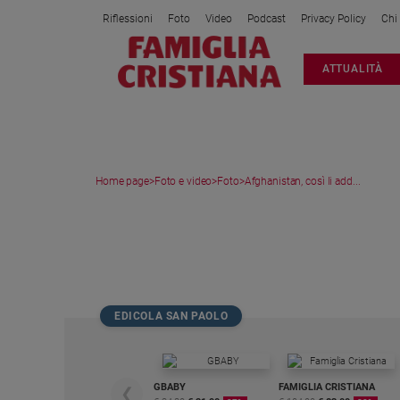
Riflessioni
Foto
Video
Podcast
Privacy Policy
Chi
Attualità
ATTUALITÀ
Italia
Cronaca
Politica
Mondo
Home page
>
Foto e video
>
Foto
>
Afghanistan, così li add...
Economia
Legalità
MEDIA GALLERY
e
giustizia
Sport
Interviste
EDICOLA SAN PAOLO
Papa
Papa
GBABY
FAMIGLIA CRISTIANA
❮