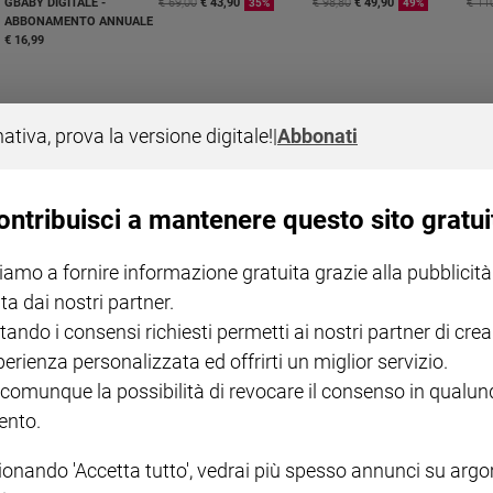
GBABY DIGITALE -
€ 69,00
€ 43,90
€ 98,80
€ 49,90
€ 11
35%
49%
ABBONAMENTO ANNUALE
€ 16,99
nativa, prova la versione digitale!
|
Abbonati
COLLANA ARSENIO LUPIN
QUID+ ALLENIAMO
ontribuisci a mantenere questo sito gratui
VOL. 1 - 2
MAGNIFICA HUMANITAS -
L'INTELLIGENZA
PRE
€ 18,50
ENCICLICA PAPALE
€ 27,50
SANT
€ 2,90
A 10
iamo a fornire informazione gratuita grazie alla pubblicità
€ 24
ta dai nostri partner.
tando i consensi richiesti permetti ai nostri partner di crea
perienza personalizzata ed offrirti un miglior servizio.
 comunque la possibilità di revocare il consenso in qualu
nto.
ionando 'Accetta tutto', vedrai più spesso annunci su arg
NOTE LEGALI