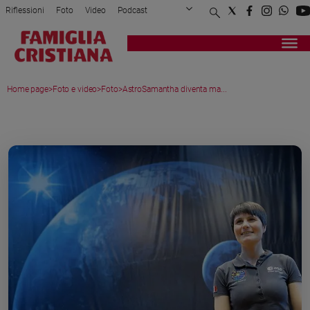
Riflessioni
Foto
Video
Podcast
Privacy Policy
Chi siamo
Contatti
Pubblicità
Attualità
Registrati
Redazione
Italia
Home page
>
Foto e video
>
Foto
>
AstroSamantha diventa ma...
Cronaca
Politica
MEDIA GALLERY
Mondo
Economia
Legalità
e
giustizia
Sport
Interviste
Papa
Papa