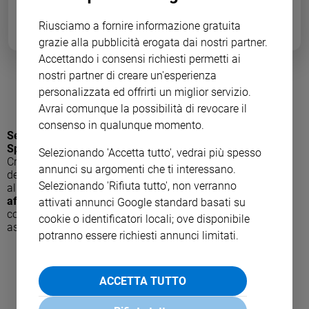
Ambiente
e
Riusciamo a fornire informazione gratuita
Creato
grazie alla pubblicità erogata dai nostri partner.
Volontariato
Accettando i consensi richiesti permetti ai
Diritti
nostri partner di creare un'esperienza
AstroSamantha diventa mamma
personalizzata ed offrirti un miglior servizio.
Aziende
di
Avrai comunque la possibilità di revocare il
valore
consenso in qualunque momento.
Selezionata nel 2009 nel corpo astronauti dell'Agenzia
Caso
Spaziale Europea (Esa) e pilota dell'Aeronautica Militare
, la
Selezionando 'Accetta tutto', vedrai più spesso
della
Cristoforetti è stata protagonista della missione Futura
settimana
annunci su argomenti che ti interessano.
dell'Agenzia Spaziale Italiana (Asi) dal 23 novembre 2014
Selezionando 'Rifiuta tutto', non verranno
Migranti
all'11 giugno 2015:
la più lunga missione spaziale mai
affrontata da una donna (200 giorni)
. Da gennaio ha
attivati annunci Google standard basati su
Diversità
cominciato a lavorare nel centro di addestramento degli
cookie o identificatori locali; ove disponibile
e
astronauti dell'Esa in Germania, a Colonia.
inclusione
potranno essere richiesti annunci limitati.
Costume
ACCETTA TUTTO
Cultura
e
spettacoli