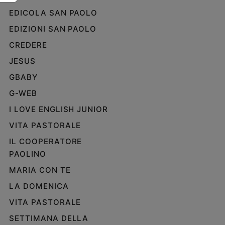
e
EDICOLA SAN PAOLO
giovani
EDIZIONI SAN PAOLO
Adolescenza
CREDERE
Bioetica
JESUS
GBABY
Vai
G-WEB
I LOVE ENGLISH JUNIOR
Riflessioni
VITA PASTORALE
IL COOPERATORE
Foto
PAOLINO
MARIA CON TE
Video
LA DOMENICA
Podcast
VITA PASTORALE
SETTIMANA DELLA
Privacy