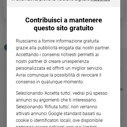
Ambiente
e
Creato
Contribuisci a mantenere
Volontariato
questo sito gratuito
Diritti
Auguri papà
Aziende
Riusciamo a fornire informazione gratuita
di
grazie alla pubblicità erogata dai nostri partner.
EDICOLA SAN PAOLO
valore
Accettando i consensi richiesti permetti ai
Caso
nostri partner di creare un'esperienza
della
GBABY
FAMIGLIA CRISTIANA
GBABY DIGITA
personalizzata ed offrirti un miglior servizio.
❮
❯
settimana
€ 34,80
€ 21,90
€ 104,00
€ 83,00
ABBONAMEN
37%
20%
Avrai comunque la possibilità di revocare il
Migranti
€ 16,99
consenso in qualunque momento.
Diversità
Visualizza tutte le riviste
e
Selezionando 'Accetta tutto', vedrai più spesso
inclusione
annunci su argomenti che ti interessano.
Costume
Selezionando 'Rifiuta tutto', non verranno
attivati annunci Google standard basati su
Cultura
DIARIO G 2026-27
COLLANA ARS
❮
❯
cookie o identificatori locali; ove disponibile
e
LE GRANDI BASILICHE ITALIANE
€ 8,90
1 - 2
- € 8,90
spettacoli