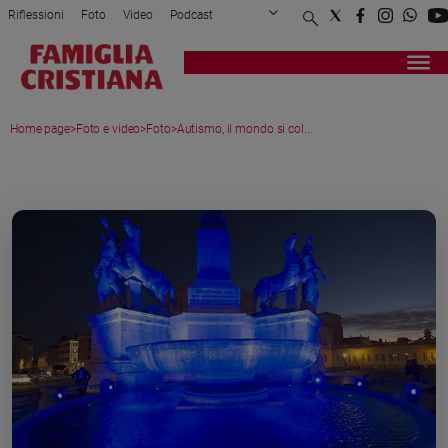
Riflessioni
Foto
Video
Podcast
Privacy Policy
Chi siamo
Contatti
Pubblicità
Attualità
Registrati
Redazione
Italia
Home page
>
Foto e video
>
Foto
>
Autismo, il mondo si col...
Cronaca
Politica
MEDIA GALLERY
Mondo
Economia
Legalità
e
giustizia
Sport
Interviste
Papa
Papa