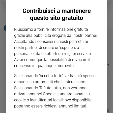
Ambiente
e
Contribuisci a mantenere
Creato
questo sito gratuito
Autismo, il mondo si colora di blu
Volontariato
Diritti
EDICOLA SAN PAOLO
Riusciamo a fornire informazione gratuita
Aziende
grazie alla pubblicità erogata dai nostri partner.
di
Accettando i consensi richiesti permetti ai
valore
GBABY
FAMIGLIA CRISTIANA
GBABY DIGITA
❮
❯
nostri partner di creare un'esperienza
€ 34,80
€ 21,90
€ 104,00
€ 83,00
ABBONAMEN
37%
20%
Caso
personalizzata ed offrirti un miglior servizio.
€ 16,99
della
Avrai comunque la possibilità di revocare il
settimana
consenso in qualunque momento.
Visualizza tutte le riviste
Migranti
Diversità
Selezionando 'Accetta tutto', vedrai più spesso
e
annunci su argomenti che ti interessano.
inclusione
Selezionando 'Rifiuta tutto', non verranno
DIARIO G 2026-27
COLLANA ARS
Costume
❮
❯
attivati annunci Google standard basati su
LE GRANDI BASILICHE ITALIANE
€ 8,90
1 - 2
- € 8,90
cookie o identificatori locali; ove disponibile
- VOL DA 1 AL 5
€ 18,50
Cultura
€ 64,50
potranno essere richiesti annunci limitati.
e
Visualizza tutte le collection
spettacoli