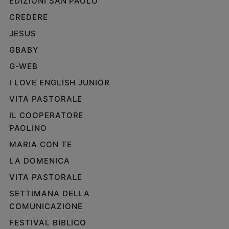
EDIZIONI SAN PAOLO
e
CREDERE
giovani
JESUS
Adolescenza
Bioetica
GBABY
G-WEB
I LOVE ENGLISH JUNIOR
Vai
VITA PASTORALE
IL COOPERATORE
Riflessioni
PAOLINO
MARIA CON TE
Foto
LA DOMENICA
Video
VITA PASTORALE
SETTIMANA DELLA
Podcast
COMUNICAZIONE
FESTIVAL BIBLICO
Privacy