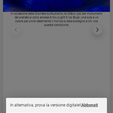
Chiesa
Chiesa
In occasione della Giornata sull'Autismo, le città e i più bei monumenti
del pianeta si sono accese di blu (Light It Up Blue): una luce e un
Fede
colore per unire idealmente il mondo e dare sostegno a chi vive
e
questa condizione.
spiritualità
Santi
Devozione
e
fede
Parola
del
giorno
Santo
del
giorno
Società
e
In alternativa, prova la versione digitale!
|
Abbonati
valori