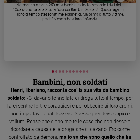
Chiesa
Nel mondo ci sono 250 mila bambini soldato, secondo i dati della
“Coalizione italiana Stop all’uso dei Bambini Soldato”. Questi ragazzini
Chiesa
sono al tempo stesso vittime e carnefici. Ma prima di tutto vittime,
perché viene rubata loro l’infanzia.
Fede
e
spiritualità
Santi
Devozione
e
fede
Parola
Bambini, non soldati
del
giorno
Henri, liberiano, racconta così la sua vita da bambino
Santo
soldato
: «Ci davano tonnellate di droga tutto il tempo, per
del
farci sentire forti e coraggiosi e per obbedire ai loro ordini,
giorno
non importava quali fossero. Spesso prendevo oppio e
valium. Penso che siano molte le cose che non riesco a
Società
e
ricordare a causa della droga che ci davano. Ero come
valori
controllato da demoni,
ma io so che sono quello che ha