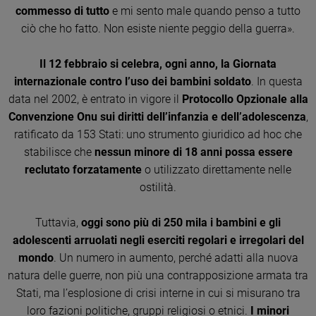
Ambiente
commesso di tutto
e mi sento male quando penso a tutto
e
ciò che ho fatto. Non esiste niente peggio della guerra».
Creato
Volontariato
Il 12 febbraio si celebra, ogni anno, la Giornata
Diritti
internazionale contro l’uso dei bambini soldato
. In questa
Aziende
data nel 2002, è entrato in vigore il
Protocollo Opzionale alla
di
Convenzione Onu sui diritti dell’infanzia e dell’adolescenza
,
valore
ratificato da 153 Stati: uno strumento giuridico ad hoc che
Caso
stabilisce che
nessun minore di 18 anni possa essere
della
reclutato forzatamente
o utilizzato direttamente nelle
settimana
ostilità.
Migranti
Diversità
Tuttavia,
oggi sono più di 250 mila i bambini e gli
e
inclusione
adolescenti arruolati negli eserciti regolari e irregolari del
Costume
mondo
. Un numero in aumento, perché adatti alla nuova
natura delle guerre, non più una contrapposizione armata tra
Cultura
Stati, ma l’esplosione di crisi interne in cui si misurano tra
e
loro fazioni politiche, gruppi religiosi o etnici.
I minori
spettacoli