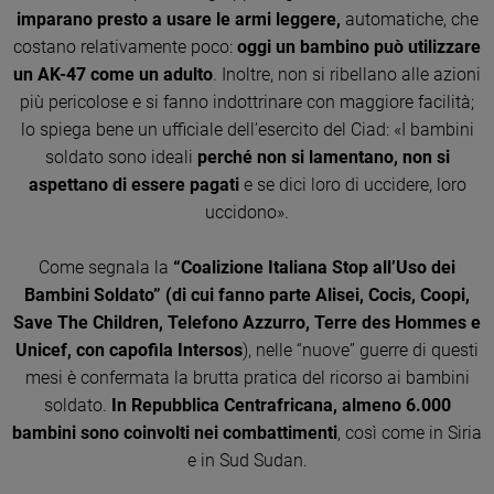
imparano presto a usare le armi leggere,
automatiche, che
Sanremo
costano relativamente poco:
oggi un bambino può utilizzare
2026
un AK-47 come un adulto
. Inoltre, non si ribellano alle azioni
Cinema,
più pericolose e si fanno indottrinare con maggiore facilità;
Tv
e
lo spiega bene un ufficiale dell’esercito del Ciad: «I bambini
streaming
soldato sono ideali
perché non si lamentano, non si
Libri
aspettano di essere pagati
e se dici loro di uccidere, loro
Musica
uccidono».
Arte
Come segnala la
“Coalizione Italiana Stop all’Uso dei
Famiglia
Bambini Soldato” (di cui fanno parte Alisei, Cocis, Coopi,
ed
Save The Children, Telefono Azzurro, Terre des Hommes e
educazione
Unicef, con capofila Intersos
), nelle “nuove” guerre di questi
Genitori
mesi è confermata la brutta pratica del ricorso ai bambini
e
soldato.
In Repubblica Centrafricana, almeno 6.000
figli
bambini sono coinvolti nei combattimenti
, così come in Siria
Nonni
e in Sud Sudan.
Coppia
Scuola