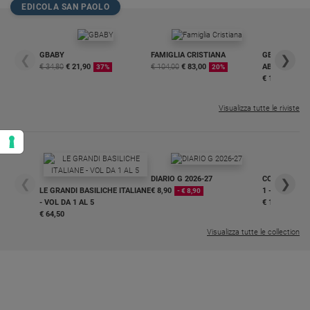
EDICOLA SAN PAOLO
GBABY
FAMIGLIA CRISTIANA
GBABY DIGITA
❮
❯
€ 34,80
€ 21,90
€ 104,00
€ 83,00
ABBONAMEN
37%
20%
€ 16,99
Visualizza tutte le riviste
DIARIO G 2026-27
COLLANA ARS
❮
❯
LE GRANDI BASILICHE ITALIANE
€ 8,90
1 - 2
- € 8,90
- VOL DA 1 AL 5
€ 18,50
€ 64,50
Visualizza tutte le collection