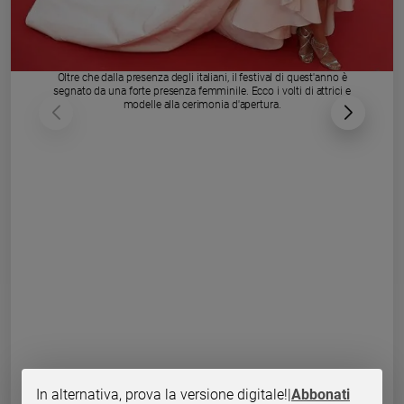
Chiesa
Chiesa
Fede
Oltre che dalla presenza degli italiani, il festival di quest'anno è
e
segnato da una forte presenza femminile. Ecco i volti di attrici e
spiritualità
modelle alla cerimonia d'apertura.
Santi
Devozione
e
fede
Parola
del
giorno
Santo
del
giorno
Società
e
valori
In alternativa, prova la versione digitale!
|
Abbonati