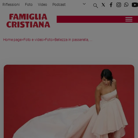
Riflessioni
Foto
Video
Podcast
Privacy Policy
Chi siamo
Contatti
Pubblicità
Attualità
Registrati
Redazione
Italia
Home page
>
Foto e video
>
Foto
>
Bellezza in passerella, ...
Cronaca
Politica
MEDIA GALLERY
Mondo
Economia
Legalità
e
giustizia
Sport
Interviste
Papa
Papa