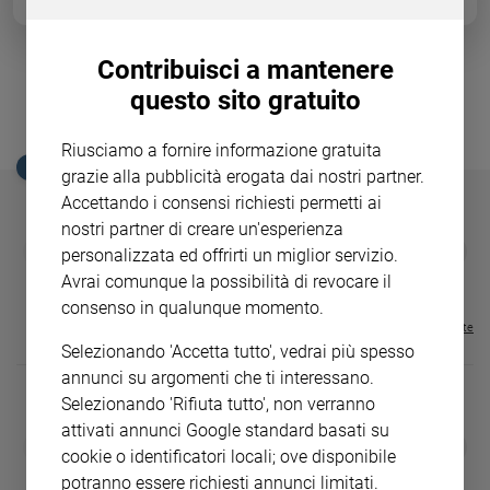
Ambiente
e
Creato
Contribuisci a mantenere
Bellezza in passerella, attrici e
Volontariato
questo sito gratuito
Diritti
modelle sfilano a Cannes
Aziende
Riusciamo a fornire informazione gratuita
di
EDICOLA SAN PAOLO
grazie alla pubblicità erogata dai nostri partner.
valore
Accettando i consensi richiesti permetti ai
Caso
nostri partner di creare un'esperienza
della
GBABY
FAMIGLIA CRISTIANA
GBABY DIGITA
❮
❯
personalizzata ed offrirti un miglior servizio.
€ 34,80
€ 21,90
€ 104,00
€ 83,00
ABBONAMEN
37%
20%
settimana
Avrai comunque la possibilità di revocare il
€ 16,99
Migranti
consenso in qualunque momento.
Diversità
Visualizza tutte le riviste
e
Selezionando 'Accetta tutto', vedrai più spesso
inclusione
annunci su argomenti che ti interessano.
Costume
Selezionando 'Rifiuta tutto', non verranno
attivati annunci Google standard basati su
DIARIO G 2026-27
COLLANA ARS
Cultura
❮
❯
cookie o identificatori locali; ove disponibile
LE GRANDI BASILICHE ITALIANE
€ 8,90
1 - 2
- € 8,90
e
- VOL DA 1 AL 5
€ 18,50
potranno essere richiesti annunci limitati.
spettacoli