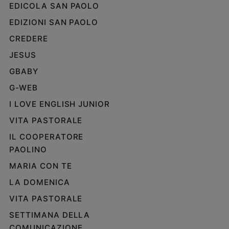
EDICOLA SAN PAOLO
e
giovani
EDIZIONI SAN PAOLO
Adolescenza
CREDERE
Bioetica
JESUS
GBABY
Vai
G-WEB
I LOVE ENGLISH JUNIOR
VITA PASTORALE
Riflessioni
IL COOPERATORE
Foto
PAOLINO
MARIA CON TE
Video
LA DOMENICA
VITA PASTORALE
Podcast
SETTIMANA DELLA
Privacy
COMUNICAZIONE