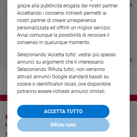
Ambiente
Visualizza tutte le riviste
grazie alla pubblicità erogata dai nostri partner.
e
Accettando i consensi richiesti permetti ai
Creato
nostri partner di creare un'esperienza
Volontariato
personalizzata ed offrirti un miglior servizio.
Diritti
Avrai comunque la possibilità di revocare il
DIARIO G 2026-27
COLLANA ARS
❮
❯
Aziende
LE GRANDI BASILICHE ITALIANE
€ 8,90
1 - 2
- € 8,90
consenso in qualunque momento.
- VOL DA 1 AL 5
€ 18,50
di
€ 64,50
valore
Selezionando 'Accetta tutto', vedrai più spesso
Visualizza tutte le collection
Caso
annunci su argomenti che ti interessano.
della
Selezionando 'Rifiuta tutto', non verranno
settimana
attivati annunci Google standard basati su
Migranti
cookie o identificatori locali; ove disponibile
Diversità
potranno essere richiesti annunci limitati.
e
inclusione
Costume
ACCETTA TUTTO
Cultura
I SITI SAN PAOLO
NOTE LEGALI
Rifiuta tutto
e
GRUPPO EDITORIALE
PRIVACY POLICY
spettacoli