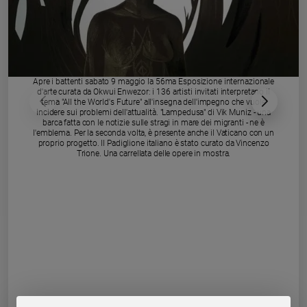
Chiesa
Chiesa
Fede
e
spiritualità
Apre i battenti sabato 9 maggio la 56ma Esposizione internazionale
d'arte curata da Okwui Enwezor: i 136 artisti invitati interpretano il
Santi
tema "All the World's Future" all'insegna dell'impegno che vuole
incidere sui problemi dell'attualità. "Lampedusa" di Vik Muniz - una
Devozione
barca fatta con le notizie sulle stragi in mare dei migranti - ne è
e
l'emblema. Per la seconda volta, è presente anche il Vaticano con un
proprio progetto. Il Padiglione italiano è stato curato da Vincenzo
fede
Trione. Una carrellata delle opere in mostra.
Parola
del
giorno
Santo
del
giorno
Società
e
valori