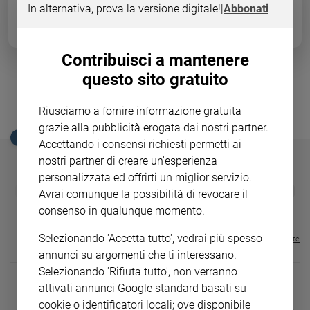
In alternativa, prova la versione digitale!
|
Abbonati
Ambiente
e
Creato
Volontariato
Contribuisci a mantenere
Diritti
questo sito gratuito
Biennale di Venezia, l'arte entra
Aziende
di
nell'attualità
Riusciamo a fornire informazione gratuita
valore
grazie alla pubblicità erogata dai nostri partner.
EDICOLA SAN PAOLO
Caso
Accettando i consensi richiesti permetti ai
della
nostri partner di creare un'esperienza
settimana
personalizzata ed offrirti un miglior servizio.
Migranti
GBABY
FAMIGLIA CRISTIANA
GBABY DIGITA
❮
❯
Avrai comunque la possibilità di revocare il
€ 34,80
€ 21,90
€ 104,00
€ 83,00
ABBONAMEN
37%
20%
Diversità
consenso in qualunque momento.
€ 16,99
e
inclusione
Selezionando 'Accetta tutto', vedrai più spesso
Visualizza tutte le riviste
Costume
annunci su argomenti che ti interessano.
Selezionando 'Rifiuta tutto', non verranno
Cultura
attivati annunci Google standard basati su
e
cookie o identificatori locali; ove disponibile
spettacoli
DIARIO G 2026-27
COLLANA ARS