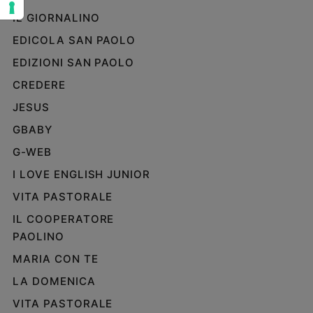
e
IL GIORNALINO
giovani
EDICOLA SAN PAOLO
Adolescenza
EDIZIONI SAN PAOLO
Bioetica
CREDERE
JESUS
Vai
GBABY
G-WEB
Riflessioni
I LOVE ENGLISH JUNIOR
VITA PASTORALE
Foto
IL COOPERATORE
PAOLINO
Video
MARIA CON TE
Podcast
LA DOMENICA
VITA PASTORALE
Privacy