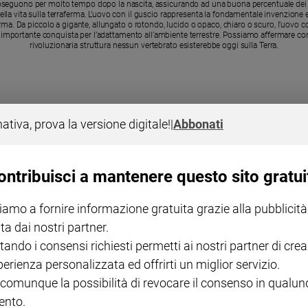
roseguono per molto tempo dopo la nascita, assicurando ad una buona percentuale dei pic
 della vita sulla terraferma. L’uovo con il guscio rappresenta la fondamentale invenzione
ferma. Da piccolo a gigante, allungato o rotondo, lucido o opaco, chiaro o scuro, l’uovo c
iù importante conquista per l’adattamento all’ambiente terrestre. Possiamo affermare c
rivoluzionaria struttura nessun vertebrato esisterebbe oggi sulla Terra.
nativa, prova la versione digitale!
|
Abbonati
ontribuisci a mantenere questo sito gratui
iamo a fornire informazione gratuita grazie alla pubblicità
ta dai nostri partner.
tando i consensi richiesti permetti ai nostri partner di crea
perienza personalizzata ed offrirti un miglior servizio.
 comunque la possibilità di revocare il consenso in qualu
nto.