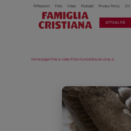
Riflessioni
Foto
Video
Podcast
Privacy Policy
Chi
Attualità
ATTUALITÀ
Italia
Cronaca
Politica
Mondo
Home page
>
Foto e video
>
Foto
>
Curiosità sulle uova, si...
Economia
Legalità
MEDIA GALLERY
e
giustizia
Sport
Interviste
Papa
Papa