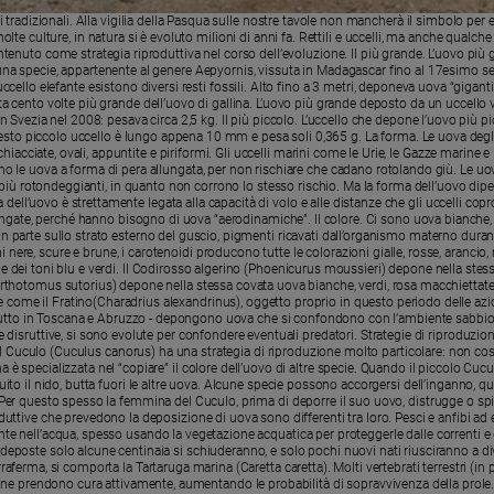
i tradizionali. Alla vigilia della Pasqua sulle nostre tavole non mancherà il simbolo per e
lte culture, in natura si è evoluto milioni di anni fa. Rettili e uccelli, ma anche qualch
antenuto come strategia riproduttiva nel corso dell’evoluzione. Il più grande. L’uovo pi
na specie, appartenente al genere Aepyornis, vissuta in Madagascar fino al 17esimo sec
ello elefante esistono diversi resti fossili. Alto fino a 3 metri, deponeva uova “gigant
lta cento volte più grande dell’uovo di gallina. L’uovo più grande deposto da un uccello 
 Svezia nel 2008: pesava circa 2,5 kg. Il più piccolo. L’uccello che depone l’uovo più pi
esto piccolo uccello è lungo appena 10 mm e pesa soli 0,365 g. La forma. Le uova degli 
hiacciate, ovali, appuntite e piriformi. Gli uccelli marini come le Urie, le Gazze marine e i
no le uova a forma di pera allungata, per non rischiare che cadano rotolando giù. Le uov
iù rotondeggianti, in quanto non corrono lo stesso rischio. Ma la forma dell’uovo dip
dell’uovo è strettamente legata alla capacità di volo e alle distanze che gli uccelli copro
ngate, perché hanno bisogno di uova “aerodinamiche”. Il colore. Ci sono uova bianche, m
n parte sullo strato esterno del guscio, pigmenti ricavati dall’organismo materno duran
i nere, scure e brune, i carotenoidi producono tutte le colorazioni gialle, rosse, arancio, 
e dei toni blu e verdi. Il Codirosso algerino (Phoenicurus moussieri) depone nella stes
Orthotomus sutorius) depone nella stessa covata uova bianche, verdi, rosa macchiettate d
e come il Fratino(Charadrius alexandrinus), oggetto proprio in questo periodo delle az
attutto in Toscana e Abruzzo - depongono uova che si confondono con l’ambiente sabbio
te disruttive, si sono evolute per confondere eventuali predatori. Strategie di riproduz
Il Cuculo (Cuculus canorus) ha una strategia di riproduzione molto particolare: non cos
na è specializzata nel “copiare” il colore dell’uovo di altre specie. Quando il piccolo Cu
ruito il nido, butta fuori le altre uova. Alcune specie possono accorgersi dell’inganno
. Per questo spesso la femmina del Cuculo, prima di deporre il suo uovo, distrugge o spin
duttive che prevedono la deposizione di uova sono differenti tra loro. Pesci e anfibi 
nte nell’acqua, spesso usando la vegetazione acquatica per proteggerle dalle correnti e d
deposte solo alcune centinaia si schiuderanno, e solo pochi nuovi nati riusciranno a div
aferma, si comporta la Tartaruga marina (Caretta caretta). Molti vertebrati terrestri (in p
 prendono cura attivamente, aumentando le probabilità di sopravvivenza della prole. Ol