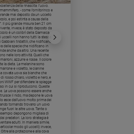
ccellenza della rinascita: l’uovo.
Di cioccolato, dipinte o nei
e mammifero, - come l’ornitorinco e
Quello che oggi è un simbolo i
ù grande mai deposto da un uccello
l’echidna australiani - l’ha
olo, e poi estinta a causa della
sembra essere stato quello
i”. Il più grande misura ben 21 cm
persecuzione umana. Di quest
vivente, invece, è stato deposto da
di diametro e 30 di altezza e
ccolo è un colibrì della Giamaica
uno struzzo in un allevamen
uccelli non hanno tutti la stessa
(Mellisuga minima). L’uovo d
 Gabbiani tridattili, che nidificano
forma. Esistono uova ellittich
a delle specie che nidificano in
sulle falesie rocciose, de
ende anche da altro. Una recente
cavità o in buche hanno fo
no nelle loro attività. Quelli che
ricerca ha scoperto che la f
arroni, azzurre e rosse. Il colore
volano di più fanno uova più
te la dieta. Le melanine sono
è dato da sostanze depo
marrone e violetto, le cianine
responsabili delle color
sa covata uova sia bianche che
contribuiscono alla forma
i rosso chiaro, violetto e nero, e
azzurre, mentre l’Uccello sa
ioni WWF per difendere le spiagge
uova blu-verdastro. Alcune s
so in cui si riproducono. Queste
naturali dove crea i nidi,
ione. Le uova possono essere anche
colorazioni, in gergo tecnic
truisce il nido, ma depone le uova
“strumento d’inganno” in natu
culo esce dall’uovo molto prima dei
nei nidi di altre specie. La 
, quando tornando trovano un uovo
pulcini della specie che ha
ge fuori le altre uova. Tante o
diverso o in più nel loro 
ad esempio depongono migliaia di
poche? Anche le strategie 
ai predatori. La loro strategia è
uova, piccole e molli, dire
entare adulti. In maniera simile,
puntare sul numero: tra le 
articolar modo gli uccelli) invece,
anche se depone le uova sulla
tre alla protezione e alla cova
depongono poche uova, ma s