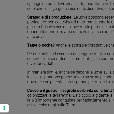
spiagge naturali dove crea i nidi, soprattutto i
Policy
colorazioni, in gergo tecnico dette disruttive, si 
Strategie di riproduzione.
Le uova possono essere 
Chi
particolare: non costruisce il nido, ma depone le uo
piccolo Cuculo esce dall’uovo molto prima dei pulci
siamo
quando tornando trovano un uovo diverso o in più 
altre uova.
Contatti
Tante o poche?
Anche le strategie riproduttive ch
Pesci e anfibi ad esempio depongono migliaia di u
Pubblicità
correnti e dai predatori. La loro strategia è punta
diventare adulti.
Registrati
In maniera simile, anche se depone le uova sulla te
invece, depongono poche uova, ma se ne prendono c
Redazione
uova, le cure parentali proseguono per molto tempo
L’uovo e il guscio, il segreto della vita sulla terr
colonizzare la terraferma. Da piccolo a gigante, al
Social
la più importante conquista per l’adattamento all
esisterebbe oggi sulla Terra.