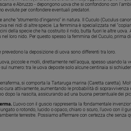
n Toscana e Abruzzo - depongono uova che si confondono con l’ambi
sono evolute per confondere eventuali predatori.
anche “strumento d’inganno” in natura. Il Cuculo (Cuculus canor
va nei nidi di altre specie. La femmina è specializzata nel “copiare
ni della specie che ha costruito il nido, butta fuori le altre uova
nel loro nido. Per questo spesso la femmina del Cuculo, prima di d
e prevedono la deposizione di uova sono differenti tra loro.
ova, piccole e molli, direttamente nell’acqua, spesso usando la v
re sul numero: tra le uova deposte solo alcune centinaia si schiude
rraferma, si comporta la Tartaruga marina (Caretta caretta). Molti v
ura attivamente, aumentando le probabilità di sopravvivenza dell
 dopo la nascita, assicurando ad una buona percentuale dei piccol
aferma.
L’uovo con il guscio rappresenta la fondamentale invenzione
lungato o rotondo, lucido o opaco, chiaro o scuro, l’uovo con il gu
’ambiente terrestre. Possiamo affermare con certezza che senza qu