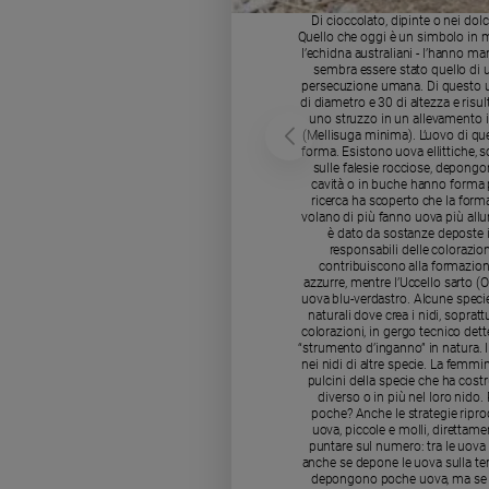
Ambiente
Di cioccolato, dipinte o nei dolc
Quello che oggi è un simbolo in mo
e
l’echidna australiani - l’hanno m
Creato
sembra essere stato quello di u
persecuzione umana. Di questo ucc
Volontariato
di diametro e 30 di altezza e risu
Diritti
uno struzzo in un allevamento in
(Mellisuga minima). L’uovo di qu
Aziende
forma. Esistono uova ellittiche, sc
sulle falesie rocciose, depongo
di
cavità o in buche hanno forma p
valore
ricerca ha scoperto che la forma 
volano di più fanno uova più allu
Caso
è dato da sostanze deposte i
della
responsabili delle colorazion
contribuiscono alla formazion
settimana
azzurre, mentre l’Uccello sarto (
Migranti
uova blu-verdastro. Alcune speci
naturali dove crea i nidi, sopr
Diversità
colorazioni, in gergo tecnico det
e
“strumento d’inganno” in natura. 
nei nidi di altre specie. La femmi
inclusione
pulcini della specie che ha cost
diverso o in più nel loro nido
Costume
poche? Anche le strategie ripro
uova, piccole e molli, direttame
Cultura
puntare sul numero: tra le uova 
anche se depone le uova sulla terr
e
depongono poche uova, ma se ne
spettacoli