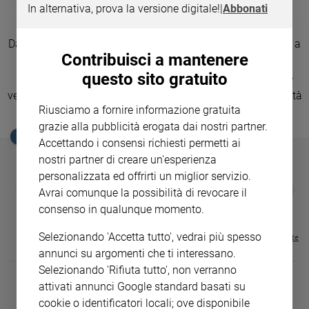
In alternativa, prova la versione digitale!
|
Abbonati
Ambiente
Dieci sante per l'8 marzo
e
Creato
Da Chiara d'Assisi a Caterina da Siena, da Giovanna d'Arco a
Contribuisci a mantenere
Volontariato
Brigida di Svezia, da Bakhita a Edith Stein, passando da
Diritti
questo sito gratuito
Madre Teresa: talvolta nobili, in alcuni casi spose rimaste
Aziende
vedove, sempre intelligenti, appassionate, tenaci. L'altra metà
di
Riusciamo a fornire informazione gratuita
del cielo della fede. Volti. Nomi. Storie.
valore
grazie alla pubblicità erogata dai nostri partner.
EDICOLA SAN PAOLO
Caso
Accettando i consensi richiesti permetti ai
della
nostri partner di creare un'esperienza
settimana
personalizzata ed offrirti un miglior servizio.
GBABY
FAMIGLIA CRISTIANA
GBABY DIGITA
Migranti
❮
❯
Avrai comunque la possibilità di revocare il
€ 34,80
€ 21,90
€ 104,00
€ 83,00
ABBONAMEN
37%
20%
Diversità
consenso in qualunque momento.
€ 16,99
e
inclusione
Selezionando 'Accetta tutto', vedrai più spesso
Visualizza tutte le riviste
Costume
annunci su argomenti che ti interessano.
Selezionando 'Rifiuta tutto', non verranno
Cultura
attivati annunci Google standard basati su
e
cookie o identificatori locali; ove disponibile
spettacoli
DIARIO G 2026-27
COLLANA ARS