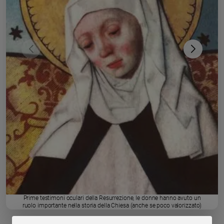
Chiesa
Chiesa
Fede
e
spiritualità
Santi
Devozione
e
fede
Parola
del
giorno
Santo
del
giorno
Società
Prime testimoni oculari della Resurrezione, le donne hanno avuto un
e
ruolo importante nella storia della Chiesa (anche se poco valorizzato)
valori