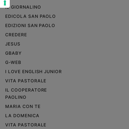
e
IL GIORNALINO
giovani
EDICOLA SAN PAOLO
Adolescenza
EDIZIONI SAN PAOLO
Bioetica
CREDERE
JESUS
Vai
GBABY
G-WEB
Riflessioni
I LOVE ENGLISH JUNIOR
VITA PASTORALE
Foto
IL COOPERATORE
PAOLINO
Video
MARIA CON TE
Podcast
LA DOMENICA
VITA PASTORALE
Privacy