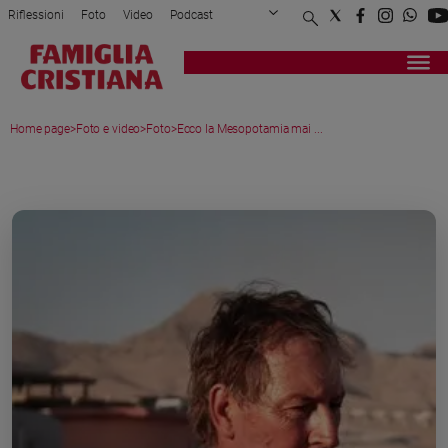
Riflessioni
Foto
Video
Podcast
Privacy Policy
Chi siamo
Contatti
Pubblicità
Attualità
Registrati
Redazione
Italia
Home page
>
Foto e video
>
Foto
>
Ecco la Mesopotamia mai ...
Cronaca
Politica
MEDIA GALLERY
Mondo
Economia
Legalità
e
giustizia
Sport
Interviste
Papa
Papa