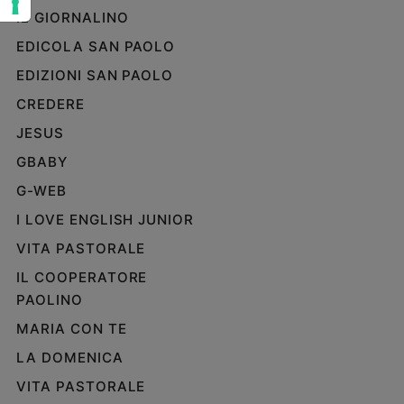
e
IL GIORNALINO
giovani
EDICOLA SAN PAOLO
Adolescenza
EDIZIONI SAN PAOLO
Bioetica
CREDERE
JESUS
Vai
GBABY
G-WEB
Riflessioni
I LOVE ENGLISH JUNIOR
VITA PASTORALE
Foto
IL COOPERATORE
PAOLINO
Video
MARIA CON TE
Podcast
LA DOMENICA
VITA PASTORALE
Privacy