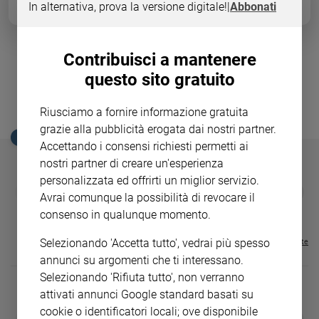
In alternativa, prova la versione digitale!
|
Abbonati
Ambiente
impero assiro, nella culla della nostra civiltà. Le foto delle missioni di
scavo.
e
Creato
Contribuisci a mantenere
Volontariato
Ecco la Mesopotamia mai vista
questo sito gratuito
Diritti
scavata dagli italiani... nonostante
Aziende
l'Isis
di
Riusciamo a fornire informazione gratuita
valore
grazie alla pubblicità erogata dai nostri partner.
EDICOLA SAN PAOLO
Caso
Accettando i consensi richiesti permetti ai
della
nostri partner di creare un'esperienza
settimana
personalizzata ed offrirti un miglior servizio.
GBABY
FAMIGLIA CRISTIANA
GBABY DIGITA
❮
❯
Migranti
Avrai comunque la possibilità di revocare il
€ 34,80
€ 21,90
€ 104,00
€ 83,00
ABBONAMEN
37%
20%
Diversità
€ 16,99
consenso in qualunque momento.
e
inclusione
Selezionando 'Accetta tutto', vedrai più spesso
Visualizza tutte le riviste
Costume
annunci su argomenti che ti interessano.
Selezionando 'Rifiuta tutto', non verranno
Cultura
attivati annunci Google standard basati su
e
cookie o identificatori locali; ove disponibile
spettacoli
DIARIO G 2026-27
COLLANA ARS