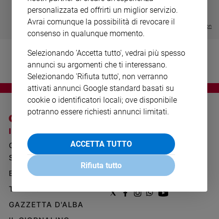
- VOL DA 1 AL 5
€ 18,50
Ambiente
personalizzata ed offrirti un miglior servizio.
€ 64,50
e
Avrai comunque la possibilità di revocare il
Creato
Visualizza tutte le collection
consenso in qualunque momento.
Volontariato
Diritti
Selezionando 'Accetta tutto', vedrai più spesso
annunci su argomenti che ti interessano.
Aziende
di
Selezionando 'Rifiuta tutto', non verranno
valore
attivati annunci Google standard basati su
Caso
cookie o identificatori locali; ove disponibile
della
potranno essere richiesti annunci limitati.
settimana
I SITI SAN PAOLO
NOTE LEGALI
Migranti
ACCETTA TUTTO
Diversità
GRUPPO EDITORIALE
PRIVACY POLICY
e
SAN PAOLO
INFORMATIVA
inclusione
Rifiuta tutto
BENESSERE
WHISTLEBLOWING
Costume
SOCIAL
TELENOVA
Cultura
GAZZETTA D'ALBA
e
spettacoli