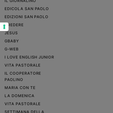
IL GIORNALINO
Sanremo
EDICOLA SAN PAOLO
2026
EDIZIONI SAN PAOLO
Cinema,
Tv
CREDERE
e
JESUS
streaming
GBABY
Libri
Musica
G-WEB
Arte
I LOVE ENGLISH JUNIOR
Famiglia
VITA PASTORALE
ed
IL COOPERATORE
educazione
PAOLINO
Genitori
e
MARIA CON TE
figli
LA DOMENICA
Nonni
VITA PASTORALE
Coppia
SETTIMANA DELLA
Scuola