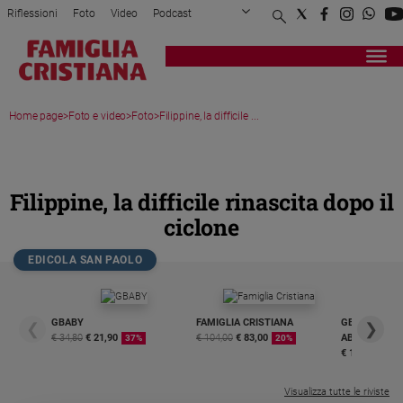
Riflessioni
Foto
Video
Podcast
Privacy Policy
Chi siamo
Contatti
Pubblicità
Attualità
Registrati
Redazione
Italia
Home page
>
Foto e video
>
Foto
>
Filippine, la difficile ...
Cronaca
Politica
MEDIA GALLERY
Mondo
Economia
Filippine, la difficile rinascita dopo il
Legalità
ciclone
e
giustizia
EDICOLA SAN PAOLO
Sport
Interviste
GBABY
FAMIGLIA CRISTIANA
GBABY DIGITA
❮
❯
Papa
€ 34,80
€ 21,90
€ 104,00
€ 83,00
ABBONAMEN
37%
20%
€ 16,99
Papa
Visualizza tutte le riviste