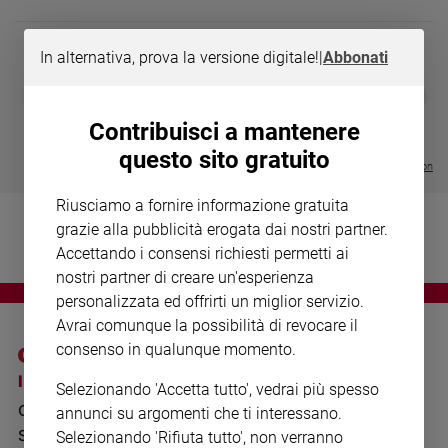
Chiesa
Chiesa
In alternativa, prova la versione digitale!
|
Abbonati
Fede
DIARIO G 2026-27
COLLANA ARS
❮
❯
e
LE GRANDI BASILICHE ITALIANE
€ 8,90
1 - 2
- € 8,90
spiritualità
- VOL DA 1 AL 5
€ 18,50
Contribuisci a mantenere
€ 64,50
Santi
questo sito gratuito
Visualizza tutte le collection
Devozione
e
Riusciamo a fornire informazione gratuita
fede
grazie alla pubblicità erogata dai nostri partner.
Parola
Accettando i consensi richiesti permetti ai
del
nostri partner di creare un'esperienza
giorno
personalizzata ed offrirti un miglior servizio.
Santo
Avrai comunque la possibilità di revocare il
del
consenso in qualunque momento.
giorno
I SITI SAN PAOLO
NOTE LEGALI
Selezionando 'Accetta tutto', vedrai più spesso
Società
GRUPPO EDITORIALE
PRIVACY POLICY
e
annunci su argomenti che ti interessano.
valori
SAN PAOLO
Selezionando 'Rifiuta tutto', non verranno
INFORMATIVA