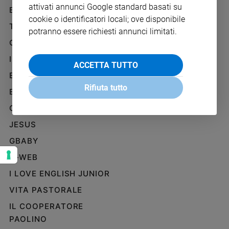
attivati annunci Google standard basati su
Ambiente
BENESSERE
WHISTLEBLOWING
e
cookie o identificatori locali; ove disponibile
SOCIAL
TELENOVA
Creato
potranno essere richiesti annunci limitati.
Volontariato
GAZZETTA D'ALBA
Diritti
IL GIORNALINO
ACCETTA TUTTO
Aziende
EDICOLA SAN PAOLO
di
Rifiuta tutto
valore
EDIZIONI SAN PAOLO
Caso
CREDERE
della
JESUS
settimana
Migranti
GBABY
Diversità
G-WEB
e
inclusione
I LOVE ENGLISH JUNIOR
Costume
VITA PASTORALE
IL COOPERATORE
Cultura
e
PAOLINO
spettacoli