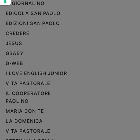
IL GIORNALINO
e
giovani
EDICOLA SAN PAOLO
Adolescenza
EDIZIONI SAN PAOLO
Bioetica
CREDERE
JESUS
GBABY
Vai
G-WEB
I LOVE ENGLISH JUNIOR
Riflessioni
VITA PASTORALE
Foto
IL COOPERATORE
PAOLINO
Video
MARIA CON TE
LA DOMENICA
Podcast
VITA PASTORALE
Privacy