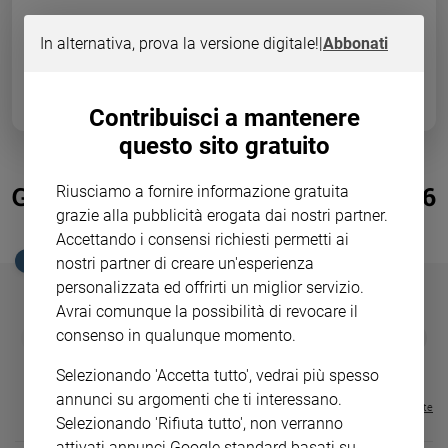
Ambiente
e
In alternativa, prova la versione digitale!
|
Abbonati
Creato
Volontariato
Diritti
Contribuisci a mantenere
Aziende
questo sito gratuito
di
valore
Greenpeace compie 30 anni, dal 1986
Riusciamo a fornire informazione gratuita
Caso
grazie alla pubblicità erogata dai nostri partner.
in trincea per l'ambiente
della
Accettando i consensi richiesti permetti ai
settimana
nostri partner di creare un'esperienza
EDICOLA SAN PAOLO
Migranti
personalizzata ed offrirti un miglior servizio.
Diversità
Avrai comunque la possibilità di revocare il
e
GBABY
FAMIGLIA CRISTIANA
GBABY DIGITA
consenso in qualunque momento.
❮
❯
inclusione
€ 34,80
€ 21,90
€ 104,00
€ 83,00
ABBONAMEN
37%
20%
Costume
€ 16,99
Selezionando 'Accetta tutto', vedrai più spesso
annunci su argomenti che ti interessano.
Cultura
Visualizza tutte le riviste
Selezionando 'Rifiuta tutto', non verranno
e
spettacoli
attivati annunci Google standard basati su