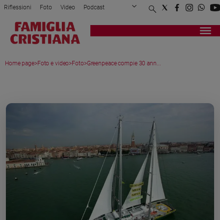
Riflessioni
Foto
Video
Podcast
Privacy Policy
Chi siamo
Contatti
Pubblicità
Attualità
Registrati
Redazione
Italia
Home page
>
Foto e video
>
Foto
>
Greenpeace compie 30 ann...
Cronaca
Politica
MEDIA GALLERY
Mondo
Economia
Legalità
e
giustizia
Sport
Interviste
Papa
Papa