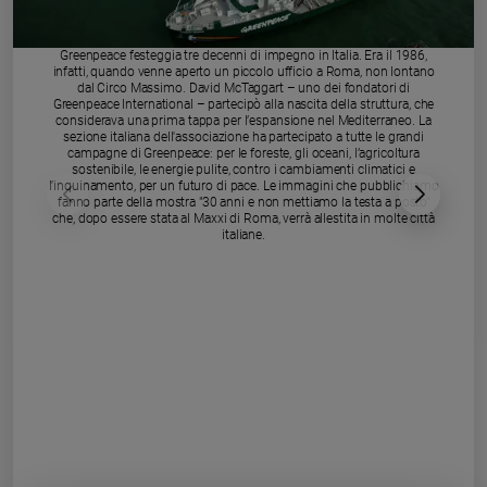
Chiesa
Chiesa
Greenpeace festeggia tre decenni di impegno in Italia. Era il 1986,
infatti, quando venne aperto un piccolo ufficio a Roma, non lontano
Fede
dal Circo Massimo. David McTaggart – uno dei fondatori di
e
Greenpeace International – partecipò alla nascita della struttura, che
spiritualità
considerava una prima tappa per l’espansione nel Mediterraneo. La
sezione italiana dell'associazione ha partecipato a tutte le grandi
campagne di Greenpeace: per le foreste, gli oceani, l’agricoltura
Santi
sostenibile, le energie pulite, contro i cambiamenti climatici e
Devozione
l’inquinamento, per un futuro di pace. Le immagini che pubblichiamo
fanno parte della mostra "30 anni e non mettiamo la testa a posto"
e
che, dopo essere stata al Maxxi di Roma, verrà allestita in molte città
fede
italiane.
Parola
del
giorno
Santo
del
giorno
Società
e
valori