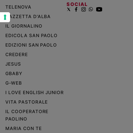
SOCIAL
e
TELENOVA
giovani
GAZZETTA D'ALBA
Adolescenza
IL GIORNALINO
Bioetica
EDICOLA SAN PAOLO
EDIZIONI SAN PAOLO
Vai
CREDERE
JESUS
Riflessioni
GBABY
G-WEB
Foto
I LOVE ENGLISH JUNIOR
Video
VITA PASTORALE
IL COOPERATORE
Podcast
PAOLINO
MARIA CON TE
Privacy