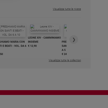
€ 6,99
Visualizza tutte le riviste
IN DIALO
LEONE XIV - CAMMINIAMO
€ 34,90
❯
GHIAMO MARIA CON
INSIEME
PREGHIAMO MARIA CON
I E BEATI - VOL. DA 6
€ 12,90
SANTI E BEATI - VOL. DA 1
A 5
,50
€ 24,50
Visualizza tutte le collection