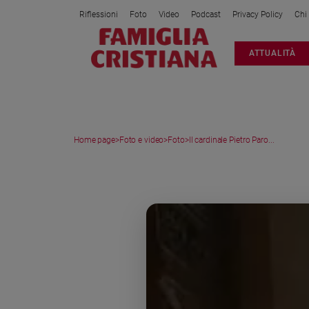
Riflessioni
Foto
Video
Podcast
Privacy Policy
Chi
Attualità
ATTUALITÀ
Italia
Cronaca
Politica
Mondo
Home page
>
Foto e video
>
Foto
>
Il cardinale Pietro Paro...
Economia
Legalità
MEDIA GALLERY
e
giustizia
Sport
Interviste
Papa
Papa