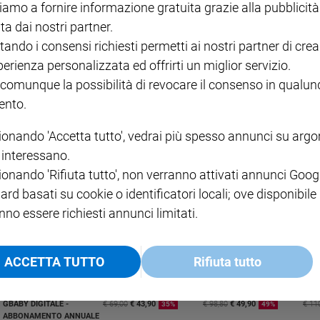
iamo a fornire informazione gratuita grazie alla pubblicità
ta dai nostri partner.
tando i consensi richiesti permetti ai nostri partner di crea
perienza personalizzata ed offrirti un miglior servizio.
 comunque la possibilità di revocare il consenso in qualu
nto.
o la cripta dove sono custodite le spoglie del Santo patrono di Milano insieme con quelle
ionando 'Accetta tutto', vedrai più spesso annunci su arg
pregato davanti al sepolcro. Ecco le immagini in esclusiva
i interessano.
ionando 'Rifiuta tutto', non verranno attivati annunci Goog
nale Pietro Parolin sulla tomba di Sant
ard basati su cookie o identificatori locali; ove disponibile
nno essere richiesti annunci limitati.
ACCETTA TUTTO
Rifiuta tutto
I LOVE ENGLISH JUNIOR
CREDERE
IL G
GBABY DIGITALE -
€ 69,00
€ 43,90
€ 98,80
€ 49,90
€ 11
35%
49%
ABBONAMENTO ANNUALE