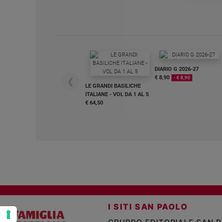
e
giovani
Adolescenza
Bioetica
DIARIO G 2026-27
€ 8,90
- € 8,90
❮
Vai
LE GRANDI BASILICHE
ITALIANE - VOL DA 1 AL 5
€ 64,50
Riflessioni
Foto
Video
Podcast
I SITI SAN PAOLO
Privacy