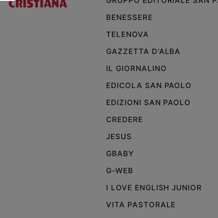
GRUPPO EDITORIALE SAN 
Policy
BENESSERE
TELENOVA
Chi
GAZZETTA D'ALBA
siamo
IL GIORNALINO
Contatti
EDICOLA SAN PAOLO
EDIZIONI SAN PAOLO
Pubblicità
CREDERE
Registrati
JESUS
GBABY
Redazione
G-WEB
Social
I LOVE ENGLISH JUNIOR
VITA PASTORALE