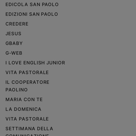
EDICOLA SAN PAOLO
e
giovani
EDIZIONI SAN PAOLO
Adolescenza
CREDERE
Bioetica
JESUS
GBABY
Vai
G-WEB
I LOVE ENGLISH JUNIOR
VITA PASTORALE
Riflessioni
IL COOPERATORE
Foto
PAOLINO
MARIA CON TE
Video
LA DOMENICA
Podcast
VITA PASTORALE
SETTIMANA DELLA
Privacy