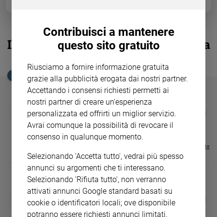
Ambiente
e
Creato
Contribuisci a mantenere
Volontariato
Il corpo di papa Francesco esposto a
questo sito gratuito
Diritti
Santa Marta
Aziende
Riusciamo a fornire informazione gratuita
di
EDICOLA SAN PAOLO
grazie alla pubblicità erogata dai nostri partner.
valore
Accettando i consensi richiesti permetti ai
Caso
nostri partner di creare un'esperienza
della
GBABY
FAMIGLIA CRISTIANA
GBABY DIGITA
❮
❯
personalizzata ed offrirti un miglior servizio.
settimana
€ 34,80
€ 21,90
€ 104,00
€ 83,00
ABBONAMEN
37%
20%
Avrai comunque la possibilità di revocare il
€ 16,99
Migranti
consenso in qualunque momento.
Diversità
Visualizza tutte le riviste
e
Selezionando 'Accetta tutto', vedrai più spesso
inclusione
annunci su argomenti che ti interessano.
Costume
Selezionando 'Rifiuta tutto', non verranno
attivati annunci Google standard basati su
Cultura
DIARIO G 2026-27
COLLANA ARS
❮
❯
cookie o identificatori locali; ove disponibile
e
LE GRANDI BASILICHE ITALIANE
€ 8,90
1 - 2
- € 8,90
spettacoli
- VOL DA 1 AL 5
€ 18,50
potranno essere richiesti annunci limitati.