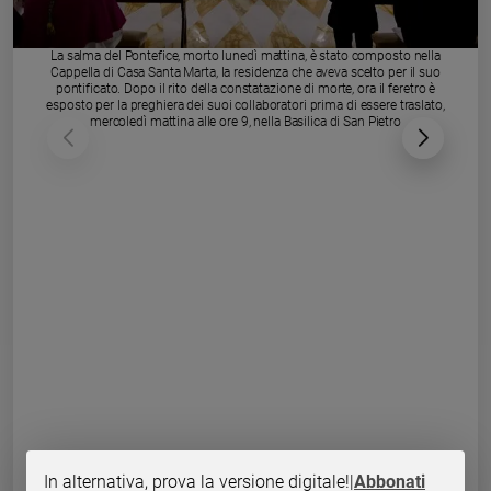
Chiesa
Chiesa
La salma del Pontefice, morto lunedì mattina, è stato composto nella
Cappella di Casa Santa Marta, la residenza che aveva scelto per il suo
Fede
pontificato. Dopo il rito della constatazione di morte, ora il feretro è
e
esposto per la preghiera dei suoi collaboratori prima di essere traslato,
spiritualità
mercoledì mattina alle ore 9, nella Basilica di San Pietro
Santi
Devozione
e
fede
Parola
del
giorno
Santo
del
giorno
Società
e
valori
In alternativa, prova la versione digitale!
|
Abbonati