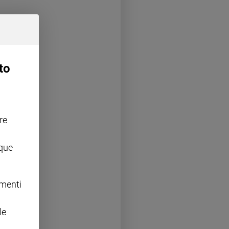
to
re
nque
omenti
le