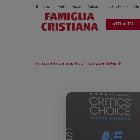
Riflessioni
Foto
Video
Podcast
Privacy Policy
Chi
Attualità
ATTUALITÀ
Italia
Cronaca
Politica
Mondo
Home page
>
Foto e video
>
Foto
>
Il "pancione" di Keira K...
Economia
Legalità
MEDIA GALLERY
e
giustizia
Sport
Interviste
Papa
Papa