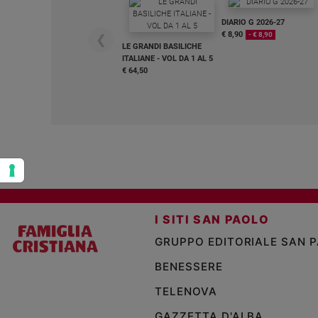
Policy
DIARIO G 2026-27
€ 8,90
- € 8,90
❮
LE GRANDI BASILICHE
Chi
ITALIANE - VOL DA 1 AL 5
€ 64,50
siamo
Contatti
Pubblicità
Registrati
I SITI SAN PAOLO
Redazione
GRUPPO EDITORIALE SAN 
BENESSERE
Social
TELENOVA
GAZZETTA D'ALBA