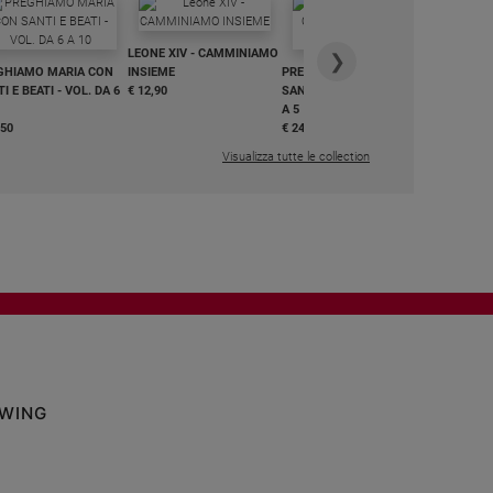
IN DIALO
LEONE XIV - CAMMINIAMO
€ 34,90
❯
GHIAMO MARIA CON
INSIEME
PREGHIAMO MARIA CON
I E BEATI - VOL. DA 6
€ 12,90
SANTI E BEATI - VOL. DA 1
A 5
,50
€ 24,50
Visualizza tutte le collection
OWING