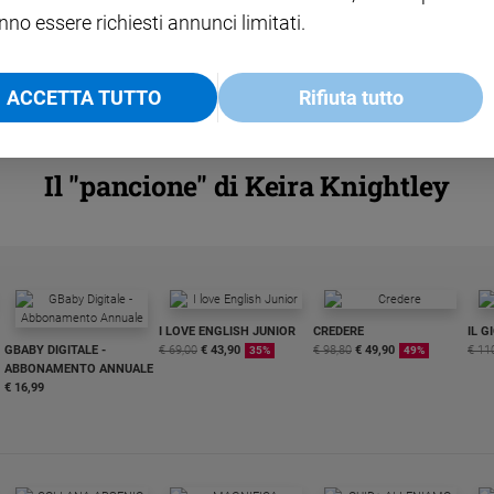
nno essere richiesti annunci limitati.
ACCETTA TUTTO
Rifiuta tutto
Il "pancione" di Keira Knightley
I LOVE ENGLISH JUNIOR
CREDERE
IL G
GBABY DIGITALE -
€ 69,00
€ 43,90
€ 98,80
€ 49,90
€ 11
35%
49%
ABBONAMENTO ANNUALE
€ 16,99