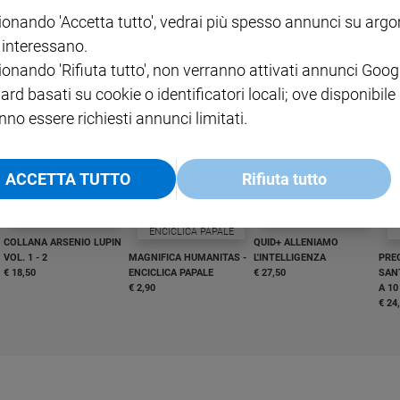
ionando 'Accetta tutto', vedrai più spesso annunci su arg
i interessano.
ionando 'Rifiuta tutto', non verranno attivati annunci Goog
I LOVE ENGLISH JUNIOR
CREDERE
IL G
GBABY DIGITALE -
€ 69,00
€ 43,90
€ 98,80
€ 49,90
€ 11
35%
49%
ard basati su cookie o identificatori locali; ove disponibile
ABBONAMENTO ANNUALE
€ 16,99
nno essere richiesti annunci limitati.
ACCETTA TUTTO
Rifiuta tutto
COLLANA ARSENIO LUPIN
QUID+ ALLENIAMO
VOL. 1 - 2
MAGNIFICA HUMANITAS -
L'INTELLIGENZA
PRE
€ 18,50
ENCICLICA PAPALE
€ 27,50
SANT
€ 2,90
A 10
€ 24