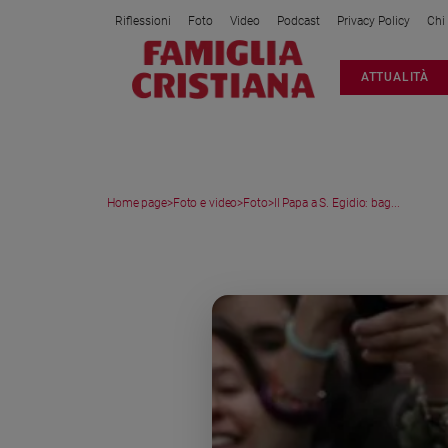
Riflessioni
Foto
Video
Podcast
Privacy Policy
Chi
Attualità
ATTUALITÀ
Italia
Cronaca
Politica
Mondo
Home page
>
Foto e video
>
Foto
>
Il Papa a S. Egidio: bag...
Economia
Legalità
MEDIA GALLERY
e
giustizia
Sport
Interviste
Papa
Papa