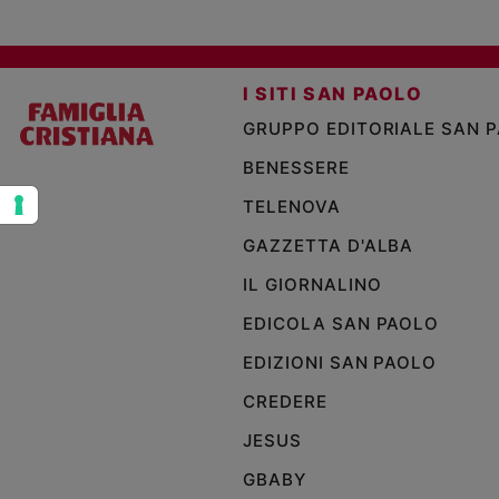
e
giovani
Adolescenza
I SITI SAN PAOLO
Bioetica
GRUPPO EDITORIALE SAN 
BENESSERE
Vai
TELENOVA
GAZZETTA D'ALBA
Riflessioni
IL GIORNALINO
EDICOLA SAN PAOLO
Foto
EDIZIONI SAN PAOLO
Video
CREDERE
JESUS
Podcast
GBABY
Privacy