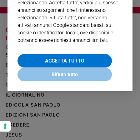
Selezionando 'Accetta tutto', vedrai più spesso
Ambiente
annunci su argomenti che ti interessano.
e
Creato
Selezionando 'Rifiuta tutto', non verranno
attivati annunci Google standard basati su
Volontariato
cookie o identificatori locali; ove disponibile
Diritti
I SITI SAN PAOLO
NOTE LEGALI
potranno essere richiesti annunci limitati.
Aziende
GRUPPO EDITORIALE
PRIVACY POLICY
di
SAN PAOLO
valore
INFORMATIVA
ACCETTA TUTTO
Caso
BENESSERE
WHISTLEBLOWING
della
SOCIAL
Rifiuta tutto
TELENOVA
settimana
Migranti
GAZZETTA D'ALBA
Diversità
IL GIORNALINO
e
EDICOLA SAN PAOLO
inclusione
Costume
EDIZIONI SAN PAOLO
CREDERE
Cultura
e
JESUS
spettacoli