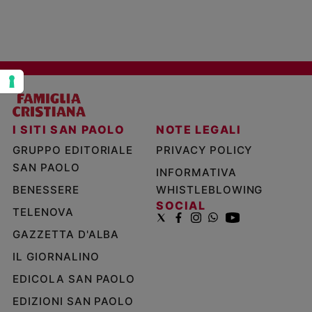
Policy
Chi
siamo
Contatti
I SITI SAN PAOLO
NOTE LEGALI
Pubblicità
GRUPPO EDITORIALE
PRIVACY POLICY
SAN PAOLO
INFORMATIVA
Registrati
BENESSERE
WHISTLEBLOWING
SOCIAL
TELENOVA
Redazione
GAZZETTA D'ALBA
Social
IL GIORNALINO
EDICOLA SAN PAOLO
EDIZIONI SAN PAOLO