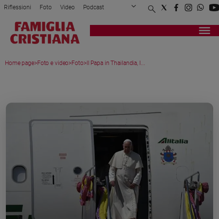
Riflessioni
Foto
Video
Podcast
Privacy Policy
Chi siamo
Contatti
Pubblicità
Attualità
Registrati
Redazione
Italia
Home page
>
Foto e video
>
Foto
>
Il Papa in Thailandia, l...
Cronaca
Politica
MEDIA GALLERY
Mondo
Economia
Legalità
e
giustizia
Sport
Interviste
Papa
Papa