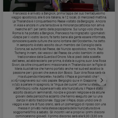
Chiesa
Chiesa
Francesco è arrivato a Bangkok, prima tappa del suo trentaduesimo
viaggio apostolico, alle 6 ora italiana, le 12 locali, di mercoledì mattina.
Fede
La Thailandia è il cinquantesimo Paese visitato da Bergoglio. Ancora
e
in Asia e ancora in una terra dove la minoranza cattolica non arriva
spiritualità
neanche all'1 per cento della popolazione. Sul lungo volo che da
Roma lo ha portato a Bangkok, Francesco ha ringraziato i giornalisti:
«Grazie per il vostro lavoro, fa tanto bene alla gente essere informata,
Santi
conoscere queste culture che sono lontane dall'Occidente», ha detto.
Devozione
In aeroporto è stato accolto da un membro del Consiglio della
Corona, sei autorità del Paese, dal Nunzio apostolico, mons. Paul
e
Tschang In-nam, dai vescovi del Paese, da undici bambini in abito
fede
tradizionale e dalla Guardia d'Onore. Ma ai piedi della scaletta
dell'aereo, ad abbracciarlo per prima, è stata la cugina, suor Ana Rosa
Parola
Sivori, da oltre cinquant'anni missionaria in Thailandia con le Figlie di
del
Maria Ausiliatrice che hanno portato anche nel sud-est asiatico la
passione per i giovani che aveva don Bosco. Suor Ana Rosa sarà «la
giorno
mia stupenda interprete», ha detto il Papa ai giornalisti che lo
accompagnavano sul volo papale. Bergoglio qui e in Giappone tornerà
Santo
infatti a parlare in spagnolo, la “lingua del cuore”, come lui stesso l'ha
del
definita più volte. Appena arrivato alla Nunziatura, il Papa è stato
giorno
accolto da alcuni seminaristi, novizie e giovani religiose e da alcune
giovani della parrocchia accanto che hanno eseguito per lui una
danza in abito tradizionale. Oggi per il Papa, dopo undici ore di
Società
viaggio e sei ore di fuso orario, sarà un pomeriggio di riposo con una
e
messa in privato nella stessa cappella della Nunziatura dove
valori
soggiornerà fino a sabato. Gli incontri veri e propri e i primi discorsi
cominceranno giovedì. Il primo discorso sarà alle 9,30 (3,30 ora