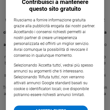
Il Papa in Thailandia, le immagini
Contribuisci a mantenere
dell'arrivo
Sanremo
questo sito gratuito
2026
Francesco è arrivato a Bangkok, prima tappa del suo
Cinema,
Riusciamo a fornire informazione gratuita
trentaduesimo viaggio apostolico, alle 6 ora italiana, le 12
Tv
grazie alla pubblicità erogata dai nostri partner.
locali, di mercoledì mattina.
La Thailandia è il
e
Accettando i consensi richiesti permetti ai
cinquantesimo Paese visitato da Bergoglio. Ancora in Asia
streaming
nostri partner di creare un'esperienza
e ancora in una terra dove la minoranza cattolica non
Libri
personalizzata ed offrirti un miglior servizio.
arriva neanche all'1 per cento della popolazione.
Sul lungo
Musica
Avrai comunque la possibilità di revocare il
volo che da Roma lo ha portato a Bangkok, Francesco ha
Arte
consenso in qualunque momento.
ringraziato i giornalisti: «Grazie per il vostro lavoro, fa tanto
bene alla gente essere informata, conoscere queste culture
Famiglia
Selezionando 'Accetta tutto', vedrai più spesso
ed
che sono lontane dall'Occidente», ha detto. In aeroporto è
annunci su argomenti che ti interessano.
educazione
stato accolto da un membro del Consiglio della Corona, sei
Selezionando 'Rifiuta tutto', non verranno
Genitori
autorità del Paese, dal Nunzio apostolico, mons. Paul
attivati annunci Google standard basati su
e
Tschang In-nam, dai vescovi del Paese, da undici bambini in
cookie o identificatori locali; ove disponibile
figli
abito tradizionale e dalla Guardia d'Onore. Ma ai piedi della
potranno essere richiesti annunci limitati.
Nonni
scaletta dell'aereo, ad abbracciarlo per prima, è stata la
Coppia
cugina, suor Ana Rosa Sivori, da oltre cinquant'anni
Scuola