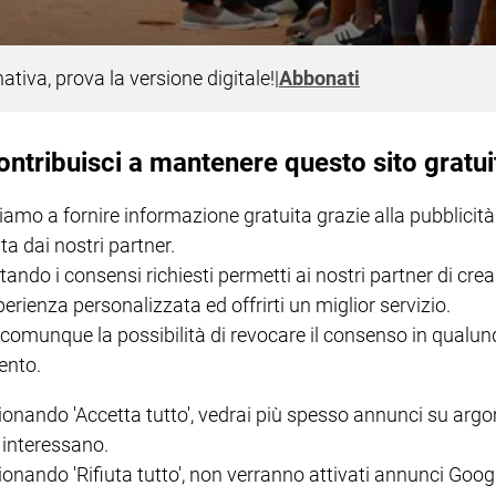
egli ugandesi che il 14 gennaio si sono recati alle urne per le elezioni generali - per ri
nte - e del giovane candidato di opposizione che ha tentato di sfidare il potere di Yo
nativa, prova la versione digitale!
|
Abbonati
ontribuisci a mantenere questo sito gratui
ia di Bobi Wine, il cantante che chiede 
iamo a fornire informazione gratuita grazie alla pubblicità
ta dai nostri partner.
tando i consensi richiesti permetti ai nostri partner di crea
perienza personalizzata ed offrirti un miglior servizio.
 comunque la possibilità di revocare il consenso in qualu
nto.
I LOVE ENGLISH JUNIOR
CREDERE
IL G
GBABY DIGITALE -
€ 69,00
€ 43,90
€ 98,80
€ 49,90
€ 11
35%
49%
ABBONAMENTO ANNUALE
ionando 'Accetta tutto', vedrai più spesso annunci su arg
€ 16,99
i interessano.
ionando 'Rifiuta tutto', non verranno attivati annunci Goog