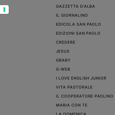
e
GAZZETTA D'ALBA
giovani
IL GIORNALINO
Adolescenza
Bioetica
EDICOLA SAN PAOLO
EDIZIONI SAN PAOLO
CREDERE
Vai
JESUS
GBABY
Riflessioni
G-WEB
Foto
I LOVE ENGLISH JUNIOR
VITA PASTORALE
Video
IL COOPERATORE PAOLINO
Podcast
MARIA CON TE
LA DOMENICA
Privacy