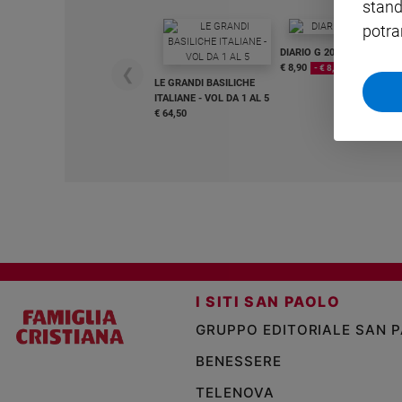
stand
Sanremo
potra
2026
DIARIO G 2026-27
Cinema,
€ 8,90
- € 8,90
❮
LE GRANDI BASILICHE
Tv
ITALIANE - VOL DA 1 AL 5
e
€ 64,50
streaming
Libri
Musica
Arte
Famiglia
ed
educazione
Genitori
I SITI SAN PAOLO
e
GRUPPO EDITORIALE SAN 
figli
Nonni
BENESSERE
Coppia
TELENOVA
Scuola