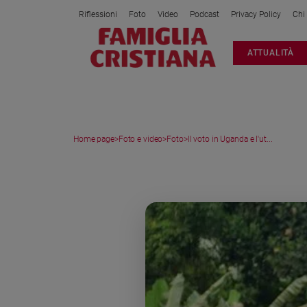
Riflessioni
Foto
Video
Podcast
Privacy Policy
Chi
Attualità
ATTUALITÀ
Italia
Cronaca
Politica
Mondo
Home page
>
Foto e video
>
Foto
>
Il voto in Uganda e l'ut...
Economia
Legalità
MEDIA GALLERY
e
giustizia
Sport
Interviste
Papa
Papa