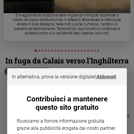
Chiesa
Chiesa
Si è aggravata la situazione delle migliaia di immigrati accampati a
Calais, nei pressi dell'Eurotunnel, in attesa di attraversare la Manica per
Fede
andare in Gran Bretagna. Nelle notti scorse numerosi i tentativi di
e
passare clandestinamente. Tensione tra i due Governi e numerose le
spiritualità
proteste contro o in solidarietà degli stranieri coinvolti.
Santi
Devozione
e
In fuga da Calais verso l'Inghilterra
fede
Parola
EDICOLA SAN PAOLO
In alternativa, prova la versione digitale!
|
Abbonati
del
giorno
Santo
GBABY
FAMIGLIA CRISTIANA
GBABY DIGITA
❮
❯
Contribuisci a mantenere
€ 34,80
€ 21,90
€ 104,00
€ 83,00
ABBONAMEN
37%
20%
del
€ 16,99
giorno
questo sito gratuito
Visualizza tutte le riviste
Società
Riusciamo a fornire informazione gratuita
e
grazie alla pubblicità erogata dai nostri partner.
valori