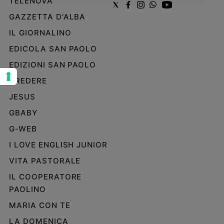
TELENOVA
Sanremo
GAZZETTA D'ALBA
2026
IL GIORNALINO
Cinema,
Tv
EDICOLA SAN PAOLO
e
EDIZIONI SAN PAOLO
streaming
CREDERE
Libri
Musica
JESUS
Arte
GBABY
G-WEB
Famiglia
ed
I LOVE ENGLISH JUNIOR
educazione
VITA PASTORALE
Genitori
e
IL COOPERATORE
figli
PAOLINO
Nonni
MARIA CON TE
Coppia
LA DOMENICA
Scuola