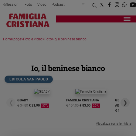
Riflessioni
Foto
Video
Podcast
Privacy Policy
Chi siamo
Contatti
Pubblicità
Attualità
Registrati
Redazione
Italia
Home page
>
Foto e video
>
Foto
>
Io, il beninese bianco
Cronaca
Politica
MEDIA GALLERY
Mondo
Economia
Io, il beninese bianco
Legalità
e
EDICOLA SAN PAOLO
giustizia
Sport
Interviste
GBABY
FAMIGLIA CRISTIANA
GBABY DIGITA
❮
❯
€ 34,80
€ 21,90
€ 104,00
€ 83,00
ABBONAMEN
37%
20%
€ 16,99
Papa
Papa
Visualizza tutte le riviste