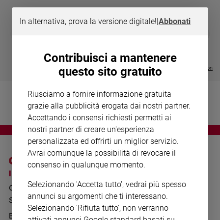
Chiesa
Chiesa
In alternativa, prova la versione digitale!
|
Abbonati
DIARIO G 2026-27
COLLANA ARS
❮
❯
Fede
LE GRANDI BASILICHE ITALIANE
€ 8,90
1 - 2
- € 8,90
e
- VOL DA 1 AL 5
€ 18,50
spiritualità
Contribuisci a mantenere
€ 64,50
Visualizza tutte le collection
questo sito gratuito
Santi
Devozione
Riusciamo a fornire informazione gratuita
e
grazie alla pubblicità erogata dai nostri partner.
fede
Accettando i consensi richiesti permetti ai
Parola
del
nostri partner di creare un'esperienza
giorno
personalizzata ed offrirti un miglior servizio.
Santo
Avrai comunque la possibilità di revocare il
del
consenso in qualunque momento.
giorno
I SITI SAN PAOLO
NOTE LEGALI
Selezionando 'Accetta tutto', vedrai più spesso
GRUPPO EDITORIALE
PRIVACY POLICY
Società
annunci su argomenti che ti interessano.
SAN PAOLO
e
INFORMATIVA
Selezionando 'Rifiuta tutto', non verranno
valori
BENESSERE
WHISTLEBLOWING
attivati annunci Google standard basati su